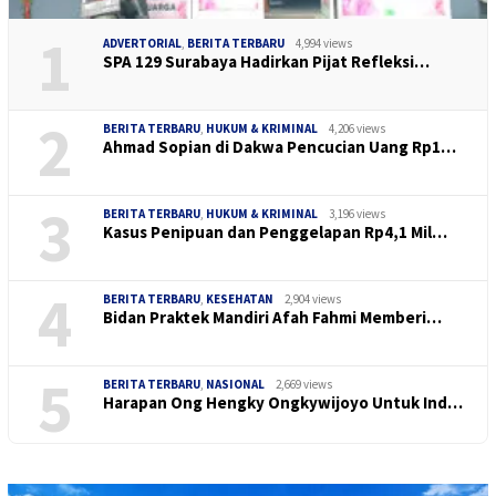
1
ADVERTORIAL
,
BERITA TERBARU
4,994 views
SPA 129 Surabaya Hadirkan Pijat Refleksi…
2
BERITA TERBARU
,
HUKUM & KRIMINAL
4,206 views
Ahmad Sopian di Dakwa Pencucian Uang Rp1…
3
BERITA TERBARU
,
HUKUM & KRIMINAL
3,196 views
Kasus Penipuan dan Penggelapan Rp4,1 Mil…
4
BERITA TERBARU
,
KESEHATAN
2,904 views
Bidan Praktek Mandiri Afah Fahmi Memberi…
5
BERITA TERBARU
,
NASIONAL
2,669 views
Harapan Ong Hengky Ongkywijoyo Untuk Ind…