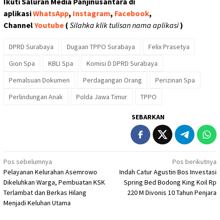
Ikuti Saluran Media Panjinusantara di
aplikasi
WhatsApp
,
Instagram
,
Facebook
,
Channel
Youtube
(
Silahka klik tulisan nama aplikasi
)
DPRD Surabaya
Dugaan TPPO Surabaya
Felix Prasetya
Gion Spa
KBLI Spa
Komisi D DPRD Surabaya
Pemalsuan Dokumen
Perdagangan Orang
Perizinan Spa
Perlindungan Anak
Polda Jawa Timur
TPPO
SEBARKAN
Navigasi
Pos sebelumnya
Pos berikutnya
Pelayanan Kelurahan Asemrowo
Indah Catur Agustin Bos Investasi
pos
Dikeluhkan Warga, Pembuatan KSK
Spring Bed Bodong King Koil Rp
Terlambat dan Berkas Hilang
220 M Divonis 10 Tahun Penjara
Menjadi Keluhan Utama