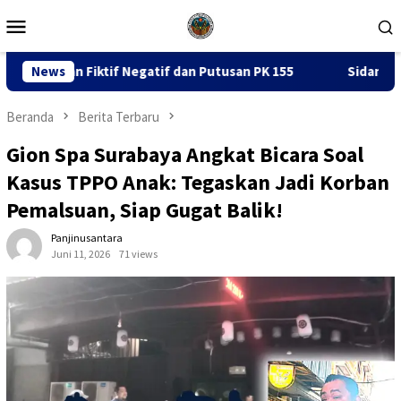
Loncat
Menu
ke
Mobile
konten
atif dan Putusan PK 155
News
Sidang Dugaan Korupsi Pengeruk
Beranda
Berita Terbaru
Gion Spa Surabaya Angkat Bicara Soal
Kasus TPPO Anak: Tegaskan Jadi Korban
Pemalsuan, Siap Gugat Balik!
Panjinusantara
Juni 11, 2026
71 views