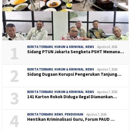
1
BERITA TERBARU
,
HUKUM & KRIMINAL
,
NEWS
Agustus 8, 2026
Sidang PTUN Jakarta Sengketa PSHT Memana…
2
BERITA TERBARU
,
HUKUM & KRIMINAL
,
NEWS
Agustus 7, 2026
Sidang Dugaan Korupsi Pengerukan Tanjung…
3
BERITA TERBARU
,
HUKUM & KRIMINAL
,
NEWS
Agustus 7, 2026
141 Karton Rokok Diduga Ilegal Diamankan…
4
BERITA TERBARU
,
NEWS
,
PENDIDIKAN
Agustus 7, 2026
Hentikan Kriminalisasi Guru, Forum PAUD …