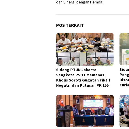
dan Sinergi dengan Pemda
POS TERKAIT
Sida
Sidang PTUN Jakarta
Peng
Sengketa PSHT Memanas,
Diso
Kholis Soroti Gugatan Fiktif
Curi
Negatif dan Putusan PK 155