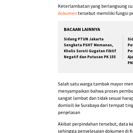
Keterlambatan yang berlangsung c
dokumen
tersebut memiliki fungsi p
BACAAN LAINNYA
Sidang PTUN Jakarta
Si
Sengketa PSHT Memanas,
Pe
Kholis Soroti Gugatan Fiktif
Pe
Negatif dan Putusan PK 155
Aj
PN
Salah satu warga tambak mayor me
menyampaikan bahwa proses pembua
sangat lambat dan tidak sesuai hara
domisili ke Surabaya dari tempat tin
penjelasan
Akibat perpindahan tersebut, data ke
sehingga penyelesaian dokumen di K