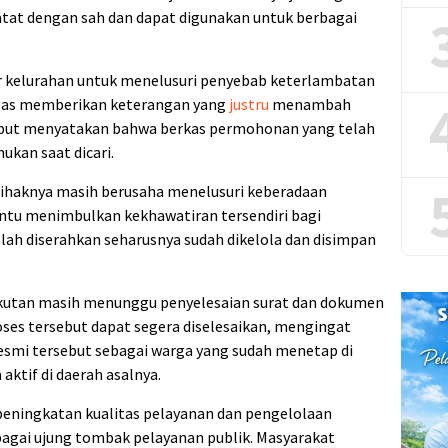
tat dengan sah dan dapat digunakan untuk berbagai
r kelurahan untuk menelusuri penyebab keterlambatan
tugas memberikan keterangan yang
justru
menambah
sebut menyatakan bahwa berkas permohonan yang telah
ukan saat dicari.
 pihaknya masih berusaha menelusuri keberadaan
entu menimbulkan kekhawatiran tersendiri bagi
ah diserahkan seharusnya sudah dikelola dan disimpan
gkutan masih menunggu penyelesaian surat dan dokumen
oses tersebut dapat segera diselesaikan, mengingat
smi tersebut sebagai warga yang sudah menetap di
 aktif di daerah asalnya.
peningkatan kualitas pelayanan dan pengelolaan
ebagai ujung tombak pelayanan publik. Masyarakat