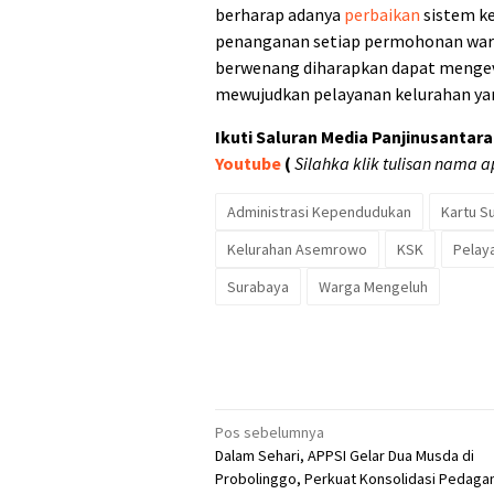
berharap adanya
perbaikan
sistem ke
penanganan setiap permohonan warga
berwenang diharapkan dapat mengeva
mewujudkan pelayanan kelurahan ya
Ikuti Saluran Media Panjinusantara 
Youtube
(
Silahka klik tulisan nama a
Administrasi Kependudukan
Kartu S
Kelurahan Asemrowo
KSK
Pelay
Surabaya
Warga Mengeluh
Navigasi
Pos sebelumnya
Dalam Sehari, APPSI Gelar Dua Musda di
pos
Probolinggo, Perkuat Konsolidasi Pedaga