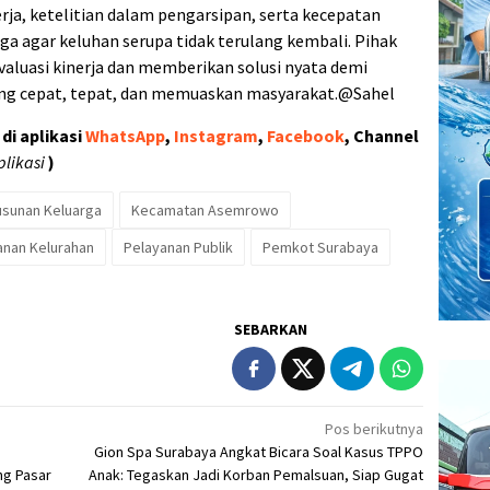
rja, ketelitian dalam pengarsipan, serta kecepatan
 agar keluhan serupa tidak terulang kembali. Pihak
luasi kinerja dan memberikan solusi nyata demi
ng cepat, tepat, dan memuaskan masyarakat.@Sahel
di aplikasi
WhatsApp
,
Instagram
,
Facebook
, Channel
plikasi
)
usunan Keluarga
Kecamatan Asemrowo
anan Kelurahan
Pelayanan Publik
Pemkot Surabaya
SEBARKAN
Pos berikutnya
Gion Spa Surabaya Angkat Bicara Soal Kasus TPPO
ng Pasar
Anak: Tegaskan Jadi Korban Pemalsuan, Siap Gugat