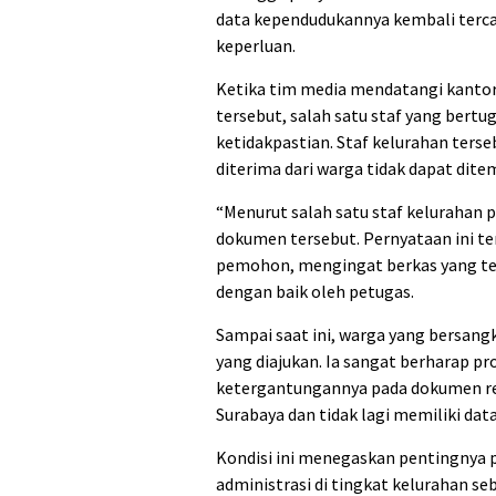
data kependudukannya kembali terca
keperluan.
Ketika tim media mendatangi kanto
tersebut, salah satu staf yang ber
ketidakpastian. Staf kelurahan ter
diterima dari warga tidak dapat ditem
“Menurut salah satu staf kelurahan
dokumen tersebut. Pernyataan ini t
pemohon, mengingat berkas yang tel
dengan baik oleh petugas.
Sampai saat ini, warga yang bersan
yang diajukan. Ia sangat berharap pr
ketergantungannya pada dokumen re
Surabaya dan tidak lagi memiliki data
Kondisi ini menegaskan pentingnya 
administrasi di tingkat kelurahan s