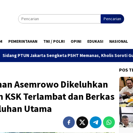
Pencarian
M
PEMERINTAHAN
TNI / POLRI
OPINI
EDUKASI
NASIONAL
rta Sengketa PSHT Memanas, Kholis Soroti Gugatan Fiktif Negat
POS T
ahan Asemrowo Dikeluhkan
 KSK Terlambat dan Berkas
eluhan Utama