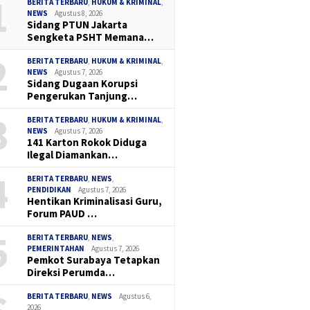
1
BERITA TERBARU
,
HUKUM & KRIMINAL
,
NEWS
Agustus 8, 2026
Sidang PTUN Jakarta
Sengketa PSHT Memana…
2
BERITA TERBARU
,
HUKUM & KRIMINAL
,
NEWS
Agustus 7, 2026
Sidang Dugaan Korupsi
Pengerukan Tanjung…
3
BERITA TERBARU
,
HUKUM & KRIMINAL
,
NEWS
Agustus 7, 2026
141 Karton Rokok Diduga
Ilegal Diamankan…
4
BERITA TERBARU
,
NEWS
,
PENDIDIKAN
Agustus 7, 2026
Hentikan Kriminalisasi Guru,
Forum PAUD …
5
BERITA TERBARU
,
NEWS
,
PEMERINTAHAN
Agustus 7, 2026
Pemkot Surabaya Tetapkan
Direksi Perumda…
BERITA TERBARU
,
NEWS
Agustus 6,
2026