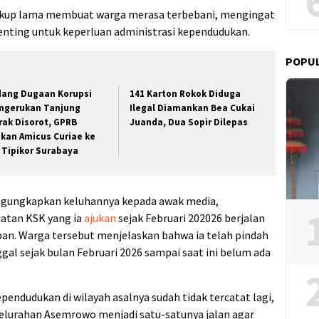
ukup lama membuat warga merasa terbebani, mengingat
enting untuk keperluan administrasi kependudukan.
POPU
dang Dugaan Korupsi
141 Karton Rokok Diduga
ngerukan Tanjung
Ilegal Diamankan Bea Cukai
rak Disorot, GPRB
Juanda, Dua Sopir Dilepas
ukan Amicus Curiae ke
 Tipikor Surabaya
ngungkapkan keluhannya kepada awak media,
tan KSK yang ia
ajukan
sejak Februari 202026 berjalan
pan. Warga tersebut menjelaskan bahwa ia telah pindah
ggal sejak bulan Februari 2026 sampai saat ini belum ada
pendudukan di wilayah asalnya sudah tidak tercatat lagi,
elurahan Asemrowo menjadi satu-satunya jalan agar