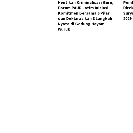
Hentikan Kriminalisasi Guru,
Pemk
Forum PAUD Jatim Inisiasi
Dire
Komitmen Bersama 6 Pilar
Sury
dan Deklarasikan 8 Langkah
2029
Nyata di Gedung Hayam
Wuruk