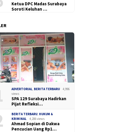
6
Ketua DPC Madas Surabaya
Soroti Keluhan …
LER
1
ADVERTORIAL
,
BERITA TERBARU
4,996
views
SPA 129 Surabaya Hadirkan
Pijat Refleksi…
2
BERITA TERBARU
,
HUKUM &
KRIMINAL
4,206 views
Ahmad Sopian di Dakwa
Pencucian Uang Rp1…