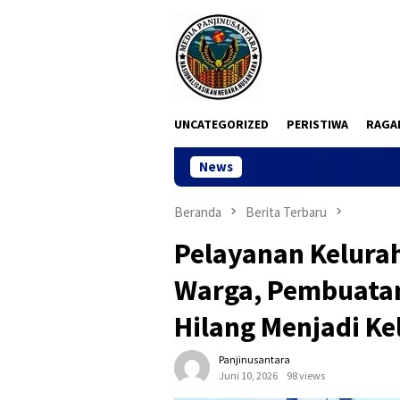
Loncat
ke
konten
UNCATEGORIZED
PERISTIWA
RAGA
News
Sidang PTUN Jaka
Beranda
Berita Terbaru
Pelayanan Kelur
Warga, Pembuatan
Hilang Menjadi K
Panjinusantara
Juni 10, 2026
98 views