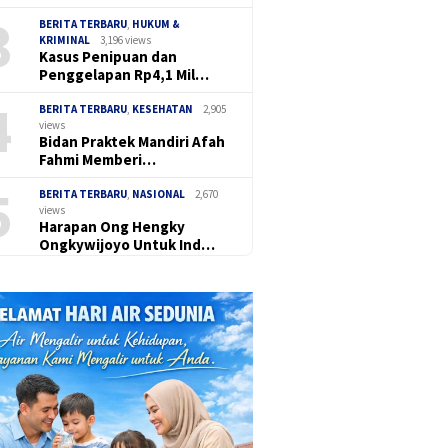
3
BERITA TERBARU
,
HUKUM &
KRIMINAL
3,196 views
Kasus Penipuan dan
Penggelapan Rp4,1 Mil…
4
BERITA TERBARU
,
KESEHATAN
2,905
views
Bidan Praktek Mandiri Afah
Fahmi Memberi…
5
BERITA TERBARU
,
NASIONAL
2,670
views
Harapan Ong Hengky
Ongkywijoyo Untuk Ind…