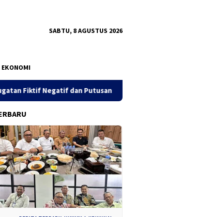
SABTU, 8 AGUSTUS 2026
EKONOMI
if dan Putusan PK 155
Sidang Dugaan Korupsi Pengerukan
ERBARU