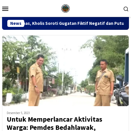
Loncat
Menu
ke
Mobile
konten
s Soroti Gugatan Fiktif Negatif dan Putusan PK 155
News
Sid
Desember 5, 2023
Untuk Memperlancar Aktivitas
Warga: Pemdes Bedahlawak,