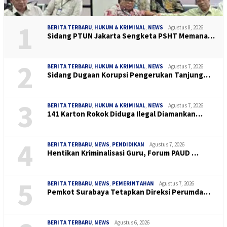
1
BERITA TERBARU
,
HUKUM & KRIMINAL
,
NEWS
Agustus 8, 2026
Sidang PTUN Jakarta Sengketa PSHT Memana…
2
BERITA TERBARU
,
HUKUM & KRIMINAL
,
NEWS
Agustus 7, 2026
Sidang Dugaan Korupsi Pengerukan Tanjung…
3
BERITA TERBARU
,
HUKUM & KRIMINAL
,
NEWS
Agustus 7, 2026
141 Karton Rokok Diduga Ilegal Diamankan…
4
BERITA TERBARU
,
NEWS
,
PENDIDIKAN
Agustus 7, 2026
Hentikan Kriminalisasi Guru, Forum PAUD …
5
BERITA TERBARU
,
NEWS
,
PEMERINTAHAN
Agustus 7, 2026
Pemkot Surabaya Tetapkan Direksi Perumda…
BERITA TERBARU
,
NEWS
Agustus 6, 2026