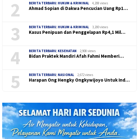
2
BERITA TERBARU
,
HUKUM & KRIMINAL
4,208 views
Ahmad Sopian di Dakwa Pencucian Uang Rp1…
3
BERITA TERBARU
,
HUKUM & KRIMINAL
3,200 views
Kasus Penipuan dan Penggelapan Rp4,1 Mil…
4
BERITA TERBARU
,
KESEHATAN
2,908 views
Bidan Praktek Mandiri Afah Fahmi Memberi…
5
BERITA TERBARU
,
NASIONAL
2,672 views
Harapan Ong Hengky Ongkywijoyo Untuk Ind…