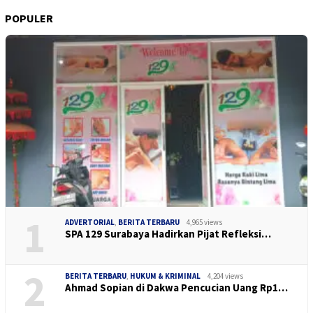
POPULER
1
ADVERTORIAL
,
BERITA TERBARU
4,965 views
SPA 129 Surabaya Hadirkan Pijat Refleksi…
2
BERITA TERBARU
,
HUKUM & KRIMINAL
4,204 views
Ahmad Sopian di Dakwa Pencucian Uang Rp1…