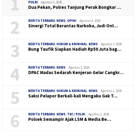
1
POLRI
Agustus 5, 2026
Dua Pekan, Polres Tanjung Perak Bongkar …
2
BERITA TERBARU
,
NEWS
,
OPINI
Agustus 4, 2026
Sinergi Total Berantas Narkoba, Judi Onl…
3
BERITA TERBARU
,
HUKUM & KRIMINAL
,
NEWS
Agustus 3, 2026
Bung Taufik Siapkan Hadiah Rp50 Juta bag…
4
BERITA TERBARU
,
NEWS
Agustus 2, 2026
DPAC Madas Sedarah Kenjeran Gelar Cangkr…
5
BERITA TERBARU
,
HUKUM & KRIMINAL
,
NEWS
Agustus 1, 2026
Saksi Pelapor Berkali-kali Mengaku Gak T…
6
BERITA TERBARU
,
NEWS
,
TNI / POLRI
Agustus 1, 2026
Polsek Semampir Ajak LSM & Media Be…