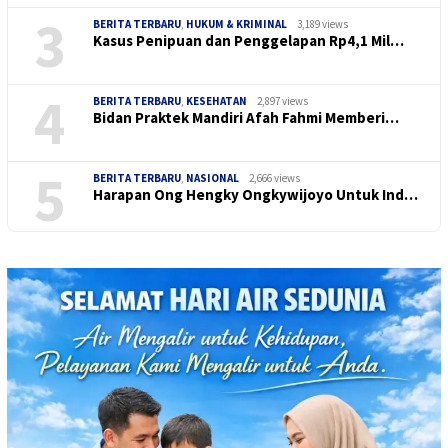
3
BERITA TERBARU
,
HUKUM & KRIMINAL
3,189 views
Kasus Penipuan dan Penggelapan Rp4,1 Mil…
4
BERITA TERBARU
,
KESEHATAN
2,897 views
Bidan Praktek Mandiri Afah Fahmi Memberi…
5
BERITA TERBARU
,
NASIONAL
2,666 views
Harapan Ong Hengky Ongkywijoyo Untuk Ind…