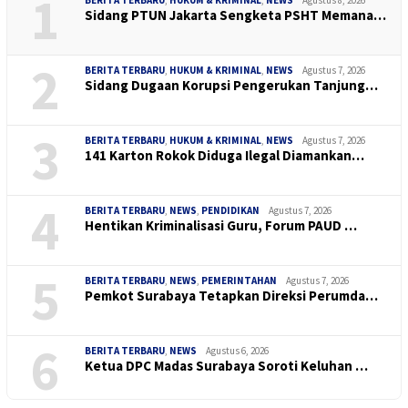
1
Sidang PTUN Jakarta Sengketa PSHT Memana…
2
BERITA TERBARU
,
HUKUM & KRIMINAL
,
NEWS
Agustus 7, 2026
Sidang Dugaan Korupsi Pengerukan Tanjung…
3
BERITA TERBARU
,
HUKUM & KRIMINAL
,
NEWS
Agustus 7, 2026
141 Karton Rokok Diduga Ilegal Diamankan…
4
BERITA TERBARU
,
NEWS
,
PENDIDIKAN
Agustus 7, 2026
Hentikan Kriminalisasi Guru, Forum PAUD …
5
BERITA TERBARU
,
NEWS
,
PEMERINTAHAN
Agustus 7, 2026
Pemkot Surabaya Tetapkan Direksi Perumda…
6
BERITA TERBARU
,
NEWS
Agustus 6, 2026
Ketua DPC Madas Surabaya Soroti Keluhan …