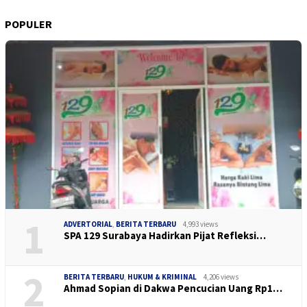
POPULER
1
ADVERTORIAL
,
BERITA TERBARU
4,993 views
SPA 129 Surabaya Hadirkan Pijat Refleksi…
2
BERITA TERBARU
,
HUKUM & KRIMINAL
4,206 views
Ahmad Sopian di Dakwa Pencucian Uang Rp1…