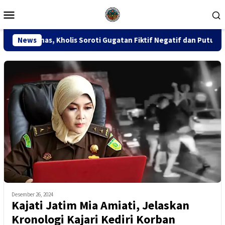
Loncat
Menu
ke
Mobile
konten
olis Soroti Gugatan Fiktif Negatif dan Putusan PK 155
News
Desember 26, 2024
Kajati Jatim Mia Amiati, Jelaskan
Kronologi Kajari Kediri Korban