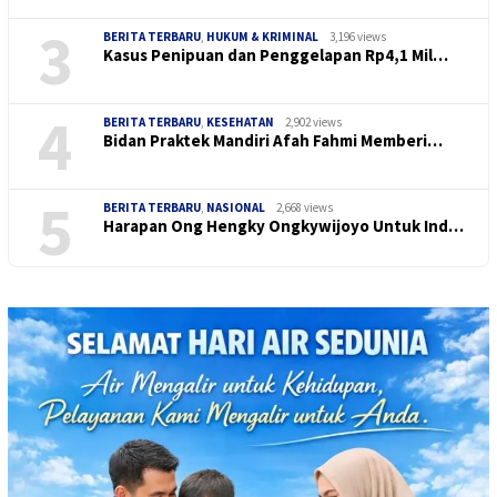
3
BERITA TERBARU
,
HUKUM & KRIMINAL
3,196 views
Kasus Penipuan dan Penggelapan Rp4,1 Mil…
4
BERITA TERBARU
,
KESEHATAN
2,902 views
Bidan Praktek Mandiri Afah Fahmi Memberi…
5
BERITA TERBARU
,
NASIONAL
2,668 views
Harapan Ong Hengky Ongkywijoyo Untuk Ind…