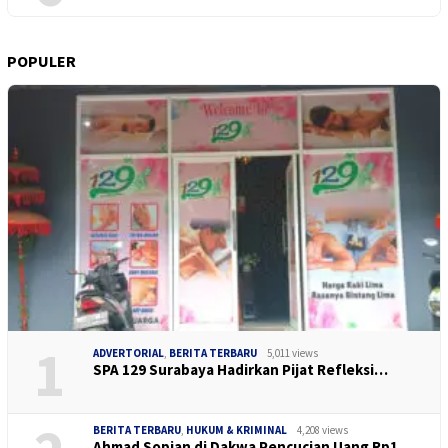
POPULER
1
ADVERTORIAL
,
BERITA TERBARU
5,011 views
SPA 129 Surabaya Hadirkan Pijat Refleksi…
BERITA TERBARU
,
HUKUM & KRIMINAL
4,208 views
Ahmad Sopian di Dakwa Pencucian Uang Rp1…