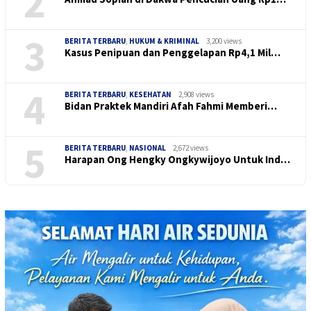
2
3
BERITA TERBARU
,
HUKUM & KRIMINAL
3,200 views
Kasus Penipuan dan Penggelapan Rp4,1 Mil…
4
BERITA TERBARU
,
KESEHATAN
2,908 views
Bidan Praktek Mandiri Afah Fahmi Memberi…
5
BERITA TERBARU
,
NASIONAL
2,672 views
Harapan Ong Hengky Ongkywijoyo Untuk Ind…