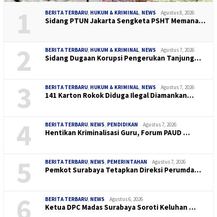
1
BERITA TERBARU
,
HUKUM & KRIMINAL
,
NEWS
Agustus 8, 2026
Sidang PTUN Jakarta Sengketa PSHT Memana…
2
BERITA TERBARU
,
HUKUM & KRIMINAL
,
NEWS
Agustus 7, 2026
Sidang Dugaan Korupsi Pengerukan Tanjung…
3
BERITA TERBARU
,
HUKUM & KRIMINAL
,
NEWS
Agustus 7, 2026
141 Karton Rokok Diduga Ilegal Diamankan…
4
BERITA TERBARU
,
NEWS
,
PENDIDIKAN
Agustus 7, 2026
Hentikan Kriminalisasi Guru, Forum PAUD …
5
BERITA TERBARU
,
NEWS
,
PEMERINTAHAN
Agustus 7, 2026
Pemkot Surabaya Tetapkan Direksi Perumda…
6
BERITA TERBARU
,
NEWS
Agustus 6, 2026
Ketua DPC Madas Surabaya Soroti Keluhan …