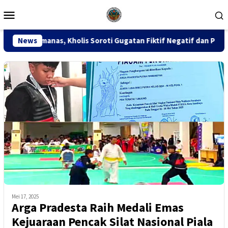
Loncat
Menu
ke
Mobile
konten
olis Soroti Gugatan Fiktif Negatif dan Putusan PK 155
News
Mei 17, 2025
Arga Pradesta Raih Medali Emas
Kejuaraan Pencak Silat Nasional Piala