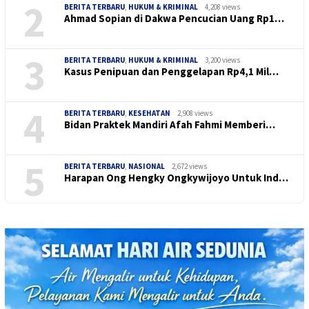
2
BERITA TERBARU
,
HUKUM & KRIMINAL
4,208 views
Ahmad Sopian di Dakwa Pencucian Uang Rp1…
3
BERITA TERBARU
,
HUKUM & KRIMINAL
3,200 views
Kasus Penipuan dan Penggelapan Rp4,1 Mil…
4
BERITA TERBARU
,
KESEHATAN
2,908 views
Bidan Praktek Mandiri Afah Fahmi Memberi…
5
BERITA TERBARU
,
NASIONAL
2,672 views
Harapan Ong Hengky Ongkywijoyo Untuk Ind…