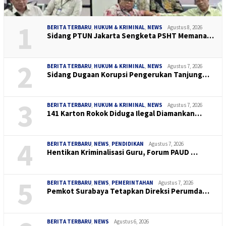
1
BERITA TERBARU
,
HUKUM & KRIMINAL
,
NEWS
Agustus 8, 2026
Sidang PTUN Jakarta Sengketa PSHT Memana…
2
BERITA TERBARU
,
HUKUM & KRIMINAL
,
NEWS
Agustus 7, 2026
Sidang Dugaan Korupsi Pengerukan Tanjung…
3
BERITA TERBARU
,
HUKUM & KRIMINAL
,
NEWS
Agustus 7, 2026
141 Karton Rokok Diduga Ilegal Diamankan…
4
BERITA TERBARU
,
NEWS
,
PENDIDIKAN
Agustus 7, 2026
Hentikan Kriminalisasi Guru, Forum PAUD …
5
BERITA TERBARU
,
NEWS
,
PEMERINTAHAN
Agustus 7, 2026
Pemkot Surabaya Tetapkan Direksi Perumda…
BERITA TERBARU
,
NEWS
Agustus 6, 2026