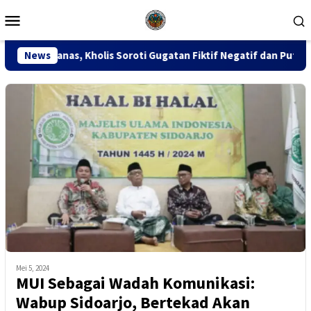
Loncat
Menu
ke
Mobile
konten
is Soroti Gugatan Fiktif Negatif dan Putusan PK 155
News
S
Mei 5, 2024
MUI Sebagai Wadah Komunikasi:
Wabup Sidoarjo, Bertekad Akan