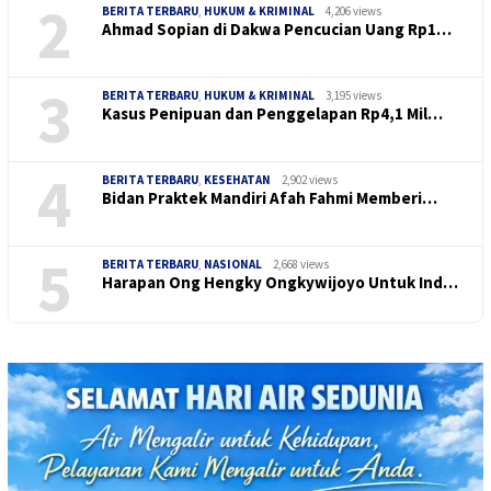
2
BERITA TERBARU
,
HUKUM & KRIMINAL
4,206 views
Ahmad Sopian di Dakwa Pencucian Uang Rp1…
3
BERITA TERBARU
,
HUKUM & KRIMINAL
3,195 views
Kasus Penipuan dan Penggelapan Rp4,1 Mil…
4
BERITA TERBARU
,
KESEHATAN
2,902 views
Bidan Praktek Mandiri Afah Fahmi Memberi…
5
BERITA TERBARU
,
NASIONAL
2,668 views
Harapan Ong Hengky Ongkywijoyo Untuk Ind…