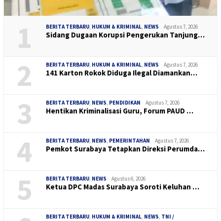
1
BERITA TERBARU
,
HUKUM & KRIMINAL
,
NEWS
Agustus 7, 2026
Sidang Dugaan Korupsi Pengerukan Tanjung…
2
BERITA TERBARU
,
HUKUM & KRIMINAL
,
NEWS
Agustus 7, 2026
141 Karton Rokok Diduga Ilegal Diamankan…
3
BERITA TERBARU
,
NEWS
,
PENDIDIKAN
Agustus 7, 2026
Hentikan Kriminalisasi Guru, Forum PAUD …
4
BERITA TERBARU
,
NEWS
,
PEMERINTAHAN
Agustus 7, 2026
Pemkot Surabaya Tetapkan Direksi Perumda…
5
BERITA TERBARU
,
NEWS
Agustus 6, 2026
Ketua DPC Madas Surabaya Soroti Keluhan …
BERITA TERBARU
,
HUKUM & KRIMINAL
,
NEWS
,
TNI /