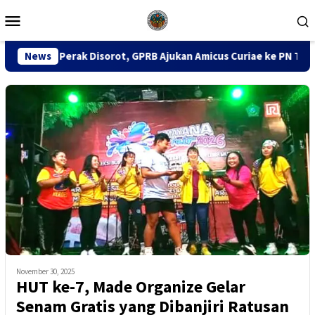
Loncat
Menu
ke
Mobile
konten
orot, GPRB Ajukan Amicus Curiae ke PN Tipikor Surabaya
News
November 30, 2025
HUT ke-7, Made Organize Gelar
Senam Gratis yang Dibanjiri Ratusan