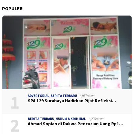
POPULER
1
ADVERTORIAL
,
BERITA TERBARU
4,987 views
SPA 129 Surabaya Hadirkan Pijat Refleksi…
2
BERITA TERBARU
,
HUKUM & KRIMINAL
4,205 views
Ahmad Sopian di Dakwa Pencucian Uang Rp1…