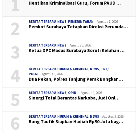
1
Hentikan Kriminalisasi Guru, Forum PAUD …
2
BERITA TERBARU
,
NEWS
,
PEMERINTAHAN
Agustus 7, 2026
Pemkot Surabaya Tetapkan Direksi Perumda…
3
BERITA TERBARU
,
NEWS
Agustus 6, 2026
Ketua DPC Madas Surabaya Soroti Keluhan …
4
BERITA TERBARU
,
HUKUM & KRIMINAL
,
NEWS
,
TNI /
POLRI
Agustus 5, 2026
Dua Pekan, Polres Tanjung Perak Bongkar …
5
BERITA TERBARU
,
NEWS
,
OPINI
Agustus 4, 2026
Sinergi Total Berantas Narkoba, Judi Onl…
6
BERITA TERBARU
,
HUKUM & KRIMINAL
,
NEWS
Agustus 3, 2026
Bung Taufik Siapkan Hadiah Rp50 Juta bag…