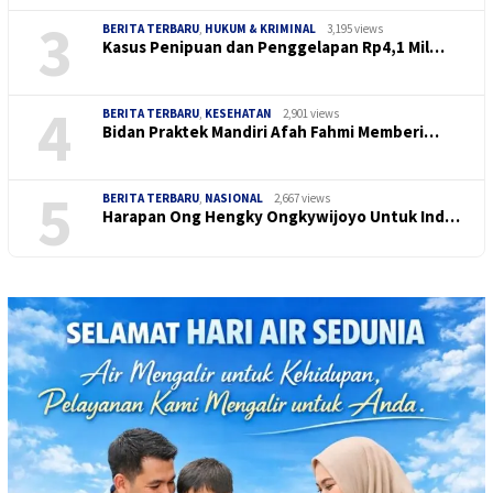
3
BERITA TERBARU
,
HUKUM & KRIMINAL
3,195 views
Kasus Penipuan dan Penggelapan Rp4,1 Mil…
4
BERITA TERBARU
,
KESEHATAN
2,901 views
Bidan Praktek Mandiri Afah Fahmi Memberi…
5
BERITA TERBARU
,
NASIONAL
2,667 views
Harapan Ong Hengky Ongkywijoyo Untuk Ind…