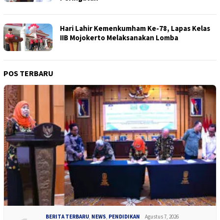
Hari Lahir Kemenkumham Ke-78, Lapas Kelas
IIB Mojokerto Melaksanakan Lomba
POS TERBARU
BERITA TERBARU
,
NEWS
,
PENDIDIKAN
Agustus 7, 2026