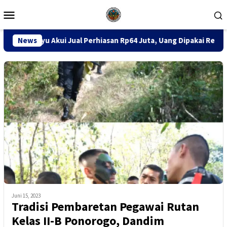
Loncat
Menu
ke
Mobile
konten
ual Perhiasan Rp64 Juta, Uang Dipakai Renovasi Rumah
News
Di
Juni 15, 2023
Tradisi Pembaretan Pegawai Rutan
Kelas II-B Ponorogo, Dandim