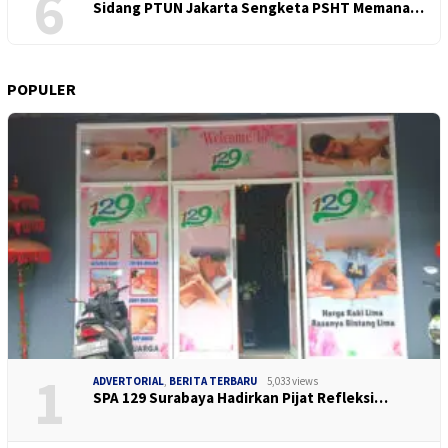
6
Sidang PTUN Jakarta Sengketa PSHT Memana…
POPULER
1
ADVERTORIAL
,
BERITA TERBARU
5,033 views
SPA 129 Surabaya Hadirkan Pijat Refleksi…