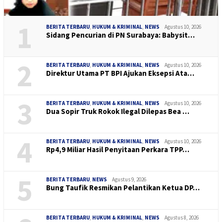
1
BERITA TERBARU
,
HUKUM & KRIMINAL
,
NEWS
Agustus 10, 2026
Sidang Pencurian di PN Surabaya: Babysit…
2
BERITA TERBARU
,
HUKUM & KRIMINAL
,
NEWS
Agustus 10, 2026
Direktur Utama PT BPI Ajukan Eksepsi Ata…
3
BERITA TERBARU
,
HUKUM & KRIMINAL
,
NEWS
Agustus 10, 2026
Dua Sopir Truk Rokok Ilegal Dilepas Bea …
4
BERITA TERBARU
,
HUKUM & KRIMINAL
,
NEWS
Agustus 10, 2026
Rp4,9 Miliar Hasil Penyitaan Perkara TPP…
5
BERITA TERBARU
,
NEWS
Agustus 9, 2026
Bung Taufik Resmikan Pelantikan Ketua DP…
BERITA TERBARU
,
HUKUM & KRIMINAL
,
NEWS
Agustus 8, 2026