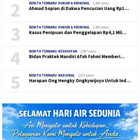
2
BERITA TERBARU
,
HUKUM & KRIMINAL
4,208 views
Ahmad Sopian di Dakwa Pencucian Uang Rp1…
3
BERITA TERBARU
,
HUKUM & KRIMINAL
3,200 views
Kasus Penipuan dan Penggelapan Rp4,1 Mil…
4
BERITA TERBARU
,
KESEHATAN
2,907 views
Bidan Praktek Mandiri Afah Fahmi Memberi…
5
BERITA TERBARU
,
NASIONAL
2,672 views
Harapan Ong Hengky Ongkywijoyo Untuk Ind…