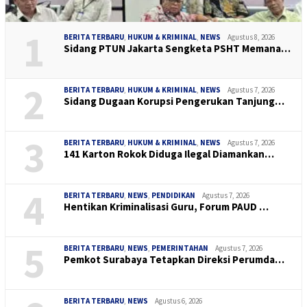
1
BERITA TERBARU
,
HUKUM & KRIMINAL
,
NEWS
Agustus 8, 2026
Sidang PTUN Jakarta Sengketa PSHT Memana…
2
BERITA TERBARU
,
HUKUM & KRIMINAL
,
NEWS
Agustus 7, 2026
Sidang Dugaan Korupsi Pengerukan Tanjung…
3
BERITA TERBARU
,
HUKUM & KRIMINAL
,
NEWS
Agustus 7, 2026
141 Karton Rokok Diduga Ilegal Diamankan…
4
BERITA TERBARU
,
NEWS
,
PENDIDIKAN
Agustus 7, 2026
Hentikan Kriminalisasi Guru, Forum PAUD …
5
BERITA TERBARU
,
NEWS
,
PEMERINTAHAN
Agustus 7, 2026
Pemkot Surabaya Tetapkan Direksi Perumda…
BERITA TERBARU
,
NEWS
Agustus 6, 2026