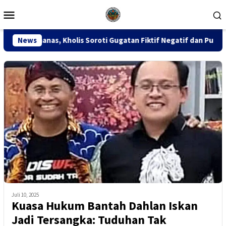
Loncat
Menu
ke
Mobile
konten
lis Soroti Gugatan Fiktif Negatif dan Putusan PK 155
News
S
Juli 10, 2025
Kuasa Hukum Bantah Dahlan Iskan
Jadi Tersangka: Tuduhan Tak