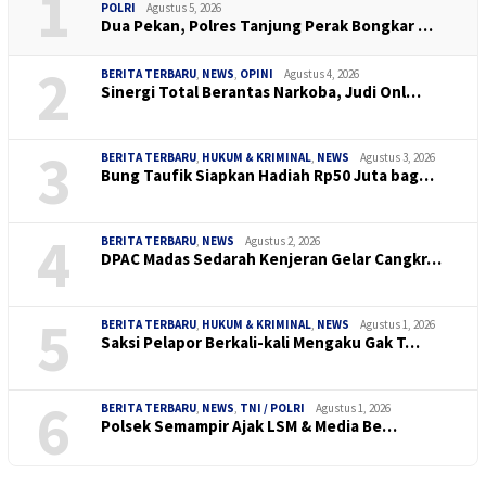
1
POLRI
Agustus 5, 2026
Dua Pekan, Polres Tanjung Perak Bongkar …
2
BERITA TERBARU
,
NEWS
,
OPINI
Agustus 4, 2026
Sinergi Total Berantas Narkoba, Judi Onl…
3
BERITA TERBARU
,
HUKUM & KRIMINAL
,
NEWS
Agustus 3, 2026
Bung Taufik Siapkan Hadiah Rp50 Juta bag…
4
BERITA TERBARU
,
NEWS
Agustus 2, 2026
DPAC Madas Sedarah Kenjeran Gelar Cangkr…
5
BERITA TERBARU
,
HUKUM & KRIMINAL
,
NEWS
Agustus 1, 2026
Saksi Pelapor Berkali-kali Mengaku Gak T…
6
BERITA TERBARU
,
NEWS
,
TNI / POLRI
Agustus 1, 2026
Polsek Semampir Ajak LSM & Media Be…