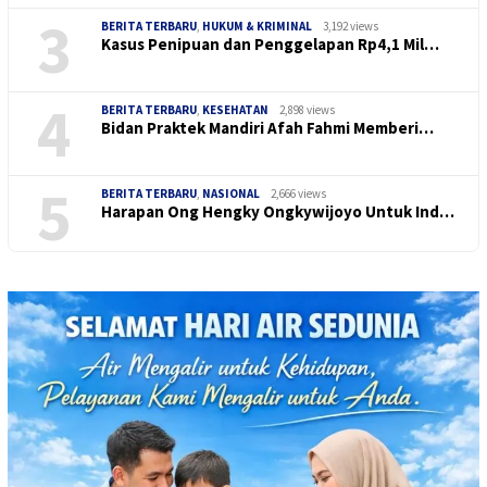
3
BERITA TERBARU
,
HUKUM & KRIMINAL
3,192 views
Kasus Penipuan dan Penggelapan Rp4,1 Mil…
4
BERITA TERBARU
,
KESEHATAN
2,898 views
Bidan Praktek Mandiri Afah Fahmi Memberi…
5
BERITA TERBARU
,
NASIONAL
2,666 views
Harapan Ong Hengky Ongkywijoyo Untuk Ind…