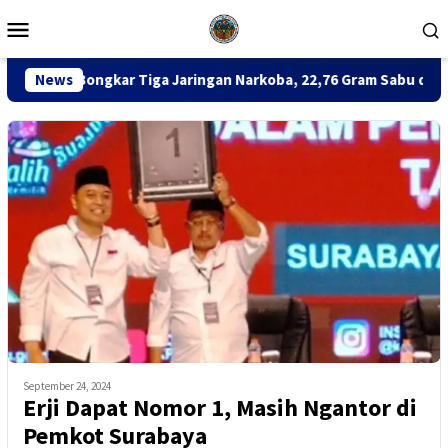
Loncat
Menu
ke
Mobile
konten
kar Tiga Jaringan Narkoba, 22,76 Gram Sabu dan Pil Ekstasi Disi
News
September 24, 2024
Erji Dapat Nomor 1, Masih Ngantor di
Pemkot Surabaya