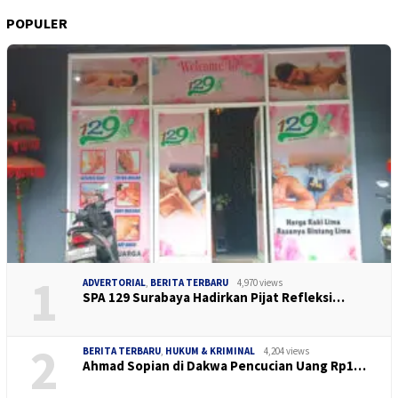
POPULER
1
ADVERTORIAL
,
BERITA TERBARU
4,970 views
SPA 129 Surabaya Hadirkan Pijat Refleksi…
2
BERITA TERBARU
,
HUKUM & KRIMINAL
4,204 views
Ahmad Sopian di Dakwa Pencucian Uang Rp1…