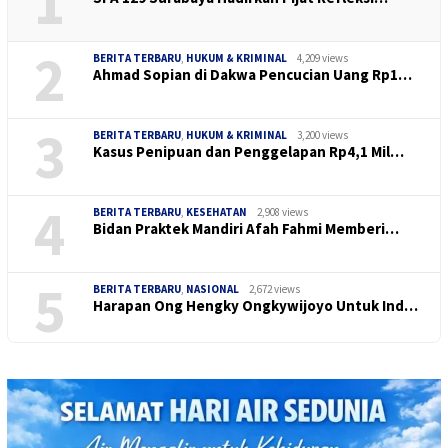
1
2
BERITA TERBARU
,
HUKUM & KRIMINAL
4,209 views
Ahmad Sopian di Dakwa Pencucian Uang Rp1…
3
BERITA TERBARU
,
HUKUM & KRIMINAL
3,200 views
Kasus Penipuan dan Penggelapan Rp4,1 Mil…
4
BERITA TERBARU
,
KESEHATAN
2,908 views
Bidan Praktek Mandiri Afah Fahmi Memberi…
5
BERITA TERBARU
,
NASIONAL
2,672 views
Harapan Ong Hengky Ongkywijoyo Untuk Ind…