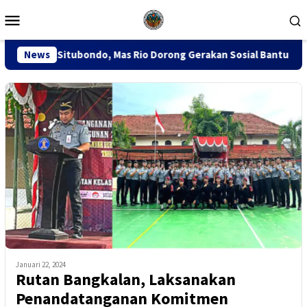
Loncat
Menu
ke
Mobile
konten
do, Mas Rio Dorong Gerakan Sosial Bantu Warga Miskin
News
S
Januari 22, 2024
Rutan Bangkalan, Laksanakan
Penandatanganan Komitmen