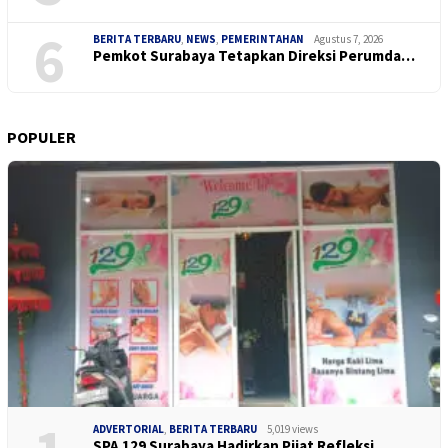
6
BERITA TERBARU
,
NEWS
,
PEMERINTAHAN
Agustus 7, 2026
Pemkot Surabaya Tetapkan Direksi Perumda…
POPULER
ADVERTORIAL
,
BERITA TERBARU
5,019 views
SPA 129 Surabaya Hadirkan Pijat Refleksi…