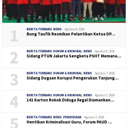
1
BERITA TERBARU
,
NEWS
Agustus 9, 2026
Bung Taufik Resmikan Pelantikan Ketua DP…
2
BERITA TERBARU
,
HUKUM & KRIMINAL
,
NEWS
Agustus 8, 2026
Sidang PTUN Jakarta Sengketa PSHT Memana…
3
BERITA TERBARU
,
HUKUM & KRIMINAL
,
NEWS
Agustus 7, 2026
Sidang Dugaan Korupsi Pengerukan Tanjung…
4
BERITA TERBARU
,
HUKUM & KRIMINAL
,
NEWS
Agustus 7, 2026
141 Karton Rokok Diduga Ilegal Diamankan…
5
BERITA TERBARU
,
NEWS
,
PENDIDIKAN
Agustus 7, 2026
Hentikan Kriminalisasi Guru, Forum PAUD …