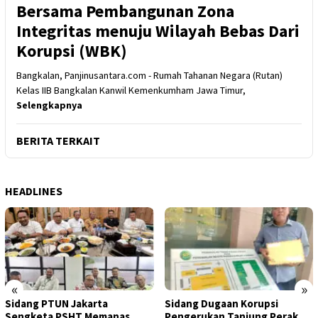
Bersama Pembangunan Zona
Integritas menuju Wilayah Bebas Dari
Korupsi (WBK)
Bangkalan, Panjinusantara.com - Rumah Tahanan Negara (Rutan)
Kelas IIB Bangkalan Kanwil Kemenkumham Jawa Timur,
Selengkapnya
BERITA TERKAIT
HEADLINES
«
»
Sidang PTUN Jakarta
Sidang Dugaan Korupsi
Sengketa PSHT Memanas,
Pengerukan Tanjung Perak