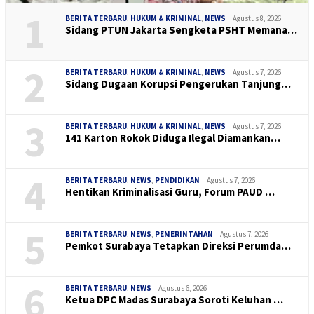
1
BERITA TERBARU
,
HUKUM & KRIMINAL
,
NEWS
Agustus 8, 2026
Sidang PTUN Jakarta Sengketa PSHT Memana…
2
BERITA TERBARU
,
HUKUM & KRIMINAL
,
NEWS
Agustus 7, 2026
Sidang Dugaan Korupsi Pengerukan Tanjung…
3
BERITA TERBARU
,
HUKUM & KRIMINAL
,
NEWS
Agustus 7, 2026
141 Karton Rokok Diduga Ilegal Diamankan…
4
BERITA TERBARU
,
NEWS
,
PENDIDIKAN
Agustus 7, 2026
Hentikan Kriminalisasi Guru, Forum PAUD …
5
BERITA TERBARU
,
NEWS
,
PEMERINTAHAN
Agustus 7, 2026
Pemkot Surabaya Tetapkan Direksi Perumda…
6
BERITA TERBARU
,
NEWS
Agustus 6, 2026
Ketua DPC Madas Surabaya Soroti Keluhan …