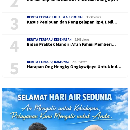
2
3
BERITA TERBARU
,
HUKUM & KRIMINAL
3,200 views
Kasus Penipuan dan Penggelapan Rp4,1 Mil…
4
BERITA TERBARU
,
KESEHATAN
2,908 views
Bidan Praktek Mandiri Afah Fahmi Memberi…
5
BERITA TERBARU
,
NASIONAL
2,672 views
Harapan Ong Hengky Ongkywijoyo Untuk Ind…