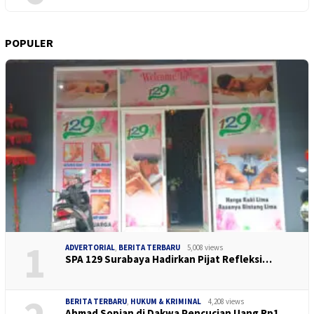
POPULER
1
ADVERTORIAL
,
BERITA TERBARU
5,008 views
SPA 129 Surabaya Hadirkan Pijat Refleksi…
BERITA TERBARU
,
HUKUM & KRIMINAL
4,208 views
Ahmad Sopian di Dakwa Pencucian Uang Rp1…