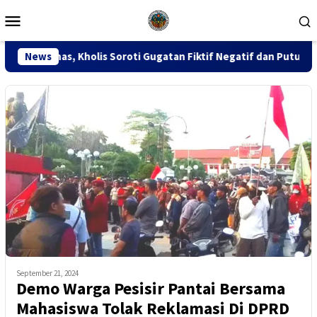
Loncat
Menu
ke
Mobile
konten
 Soroti Gugatan Fiktif Negatif dan Putusan PK 155
News
Sida
September 21, 2024
Demo Warga Pesisir Pantai Bersama
Mahasiswa Tolak Reklamasi Di DPRD