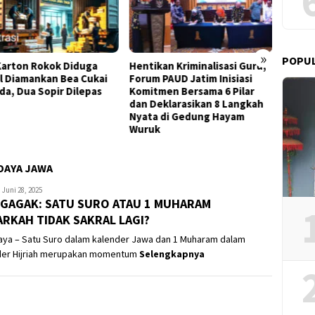
»
POPU
ikan Kriminalisasi Guru,
Pemkot Surabaya Tetapkan
Ketua
m PAUD Jatim Inisiasi
Direksi Perumda Air Minum
Sorot
tmen Bersama 6 Pilar
Surya Sembada Periode
Soal P
Deklarasikan 8 Langkah
2026–2029
Minta
a di Gedung Hayam
uk
DAYA JAWA
anjinusantara
Juni 28, 2025
 GAGAK: SATU SURO ATAU 1 MUHARAM
RKAH TIDAK SAKRAL LAGI?
aya – Satu Suro dalam kalender Jawa dan 1 Muharam dalam
der Hijriah merupakan momentum
Selengkapnya