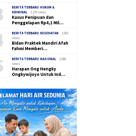
3
BERITA TERBARU
,
HUKUM &
KRIMINAL
3,195 views
Kasus Penipuan dan
Penggelapan Rp4,1 Mil…
4
BERITA TERBARU
,
KESEHATAN
2,901
views
Bidan Praktek Mandiri Afah
Fahmi Memberi…
5
BERITA TERBARU
,
NASIONAL
2,668
views
Harapan Ong Hengky
Ongkywijoyo Untuk Ind…