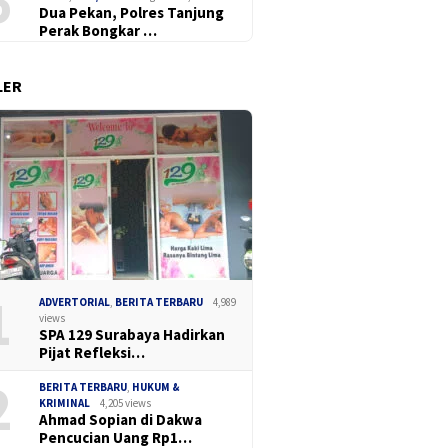
6
Dua Pekan, Polres Tanjung
Perak Bongkar …
LER
 DPC Madas Surabaya
141 Kar
Sidang Dugaan Korupsi
i Keluhan Pedagang
Ilegal 
Pengerukan Tanjung Perak
enertiban Satpol PP,
Juanda,
Disorot, GPRB Ajukan Amicus
 Pendekatan Humanis
Curiae ke PN Tipikor
Surabaya
1
ADVERTORIAL
,
BERITA TERBARU
4,989
views
SPA 129 Surabaya Hadirkan
Pijat Refleksi…
2
BERITA TERBARU
,
HUKUM &
KRIMINAL
4,205 views
Ahmad Sopian di Dakwa
Pencucian Uang Rp1…