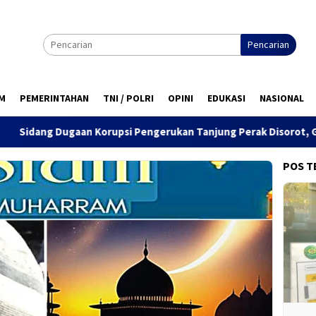
Pencarian
M
PEMERINTAHAN
TNI / POLRI
OPINI
EDUKASI
NASIONAL
rupsi Pengerukan Tanjung Perak Disorot, GPRB Ajukan Amicus Cu
POS T