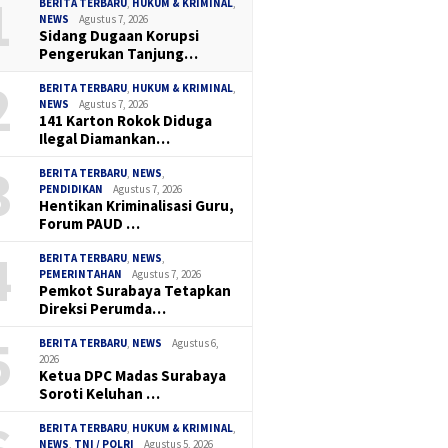
1
BERITA TERBARU
,
HUKUM & KRIMINAL
,
NEWS
Agustus 7, 2026
Sidang Dugaan Korupsi
Pengerukan Tanjung…
2
BERITA TERBARU
,
HUKUM & KRIMINAL
,
NEWS
Agustus 7, 2026
141 Karton Rokok Diduga
Ilegal Diamankan…
3
BERITA TERBARU
,
NEWS
,
PENDIDIKAN
Agustus 7, 2026
Hentikan Kriminalisasi Guru,
Forum PAUD …
4
BERITA TERBARU
,
NEWS
,
PEMERINTAHAN
Agustus 7, 2026
Pemkot Surabaya Tetapkan
Direksi Perumda…
5
BERITA TERBARU
,
NEWS
Agustus 6,
2026
Ketua DPC Madas Surabaya
Soroti Keluhan …
BERITA TERBARU
,
HUKUM & KRIMINAL
,
NEWS
,
TNI / POLRI
Agustus 5, 2026