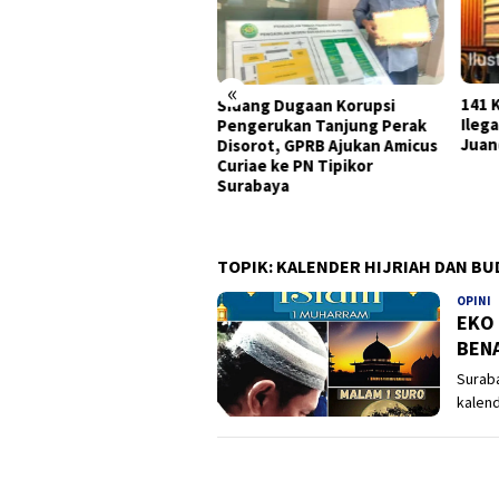
«
141 Karton Rokok Diduga
Hent
ang Dugaan Korupsi
Ilegal Diamankan Bea Cukai
Foru
ngerukan Tanjung Perak
Juanda, Dua Sopir Dilepas
Komi
orot, GPRB Ajukan Amicus
dan 
iae ke PN Tipikor
Nyat
rabaya
Wur
TOPIK:
KALENDER HIJRIAH DAN BU
OPINI
P
EKO
BENA
Surab
kalen