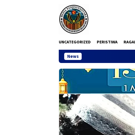
Loncat
ke
konten
UNCATEGORIZED
PERISTIWA
RAGA
News
Sidang Dugaan Ko