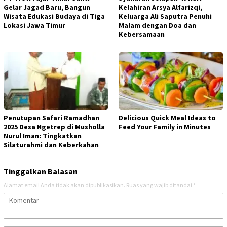
Gelar Jagad Baru, Bangun
Kelahiran Arsya Alfarizqi,
Wisata Edukasi Budaya di Tiga
Keluarga Ali Saputra Penuhi
Lokasi Jawa Timur
Malam dengan Doa dan
Kebersamaan
Penutupan Safari Ramadhan
Delicious Quick Meal Ideas to
2025 Desa Ngetrep di Musholla
Feed Your Family in Minutes
Nurul Iman: Tingkatkan
Silaturahmi dan Keberkahan
Tinggalkan Balasan
Alamat email Anda tidak akan dipublikasikan.
Ruas yang wajib ditandai
*