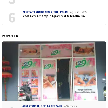
6
BERITA TERBARU
,
NEWS
,
TNI / POLRI
Agustus 1, 2026
Polsek Semampir Ajak LSM & Media Be…
POPULER
ADVERTORIAL
,
BERITA TERBARU
4,965 views