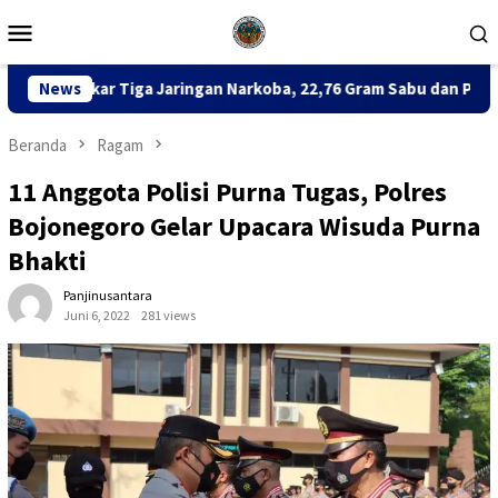
Loncat
Menu
ke
Mobile
konten
aringan Narkoba, 22,76 Gram Sabu dan Pil Ekstasi Disita
News
Beranda
Ragam
11 Anggota Polisi Purna Tugas, Polres
Bojonegoro Gelar Upacara Wisuda Purna
Bhakti
Panjinusantara
Juni 6, 2022
281 views