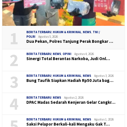
1
BERITA TERBARU
,
HUKUM & KRIMINAL
,
NEWS
,
TNI /
POLRI
Agustus 5, 2026
Dua Pekan, Polres Tanjung Perak Bongkar …
2
BERITA TERBARU
,
NEWS
,
OPINI
Agustus 4, 2026
Sinergi Total Berantas Narkoba, Judi Onl…
3
BERITA TERBARU
,
HUKUM & KRIMINAL
,
NEWS
Agustus 3, 2026
Bung Taufik Siapkan Hadiah Rp50 Juta bag…
4
BERITA TERBARU
,
NEWS
Agustus 2, 2026
DPAC Madas Sedarah Kenjeran Gelar Cangkr…
5
BERITA TERBARU
,
HUKUM & KRIMINAL
,
NEWS
Agustus 1, 2026
Saksi Pelapor Berkali-kali Mengaku Gak T…