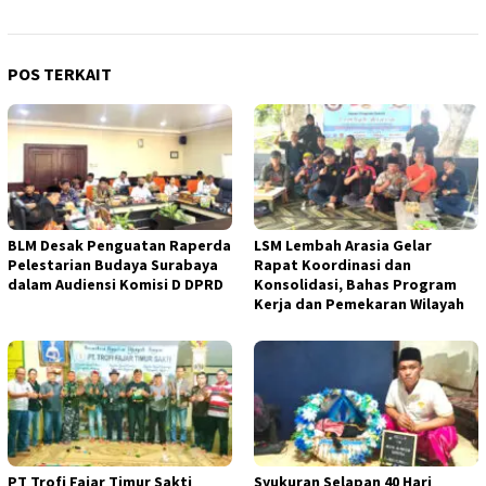
POS TERKAIT
BLM Desak Penguatan Raperda
LSM Lembah Arasia Gelar
Pelestarian Budaya Surabaya
Rapat Koordinasi dan
dalam Audiensi Komisi D DPRD
Konsolidasi, Bahas Program
Kerja dan Pemekaran Wilayah
PT Trofi Fajar Timur Sakti
Syukuran Selapan 40 Hari