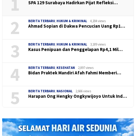
1
SPA 129 Surabaya Hadirkan Pijat Refleksi…
2
BERITA TERBARU
,
HUKUM & KRIMINAL
4,204 views
Ahmad Sopian di Dakwa Pencucian Uang Rp1…
3
BERITA TERBARU
,
HUKUM & KRIMINAL
3,189 views
Kasus Penipuan dan Penggelapan Rp4,1 Mil…
4
BERITA TERBARU
,
KESEHATAN
2,897 views
Bidan Praktek Mandiri Afah Fahmi Memberi…
5
BERITA TERBARU
,
NASIONAL
2,666 views
Harapan Ong Hengky Ongkywijoyo Untuk Ind…