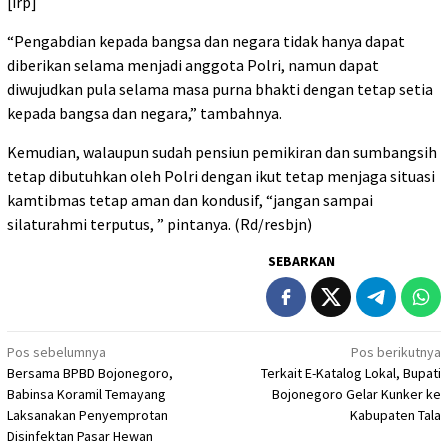
[irp]
“Pengabdian kepada bangsa dan negara tidak hanya dapat
diberikan selama menjadi anggota Polri, namun dapat
diwujudkan pula selama masa purna bhakti dengan tetap setia
kepada bangsa dan negara,” tambahnya.
Kemudian, walaupun sudah pensiun pemikiran dan sumbangsih
tetap dibutuhkan oleh Polri dengan ikut tetap menjaga situasi
kamtibmas tetap aman dan kondusif, “jangan sampai
silaturahmi terputus, ” pintanya. (Rd/resbjn)
SEBARKAN
Navigasi
Pos sebelumnya
Pos berikutnya
Bersama BPBD Bojonegoro,
Terkait E-Katalog Lokal, Bupati
pos
Babinsa Koramil Temayang
Bojonegoro Gelar Kunker ke
Laksanakan Penyemprotan
Kabupaten Tala
Disinfektan Pasar Hewan