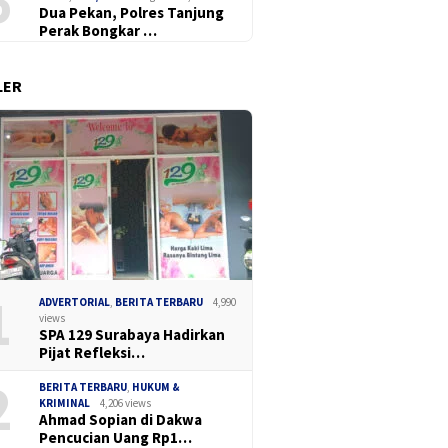
6
Dua Pekan, Polres Tanjung
Perak Bongkar …
LER
1
ADVERTORIAL
,
BERITA TERBARU
4,990
views
SPA 129 Surabaya Hadirkan
Pijat Refleksi…
2
BERITA TERBARU
,
HUKUM &
KRIMINAL
4,206 views
Ahmad Sopian di Dakwa
Pencucian Uang Rp1…