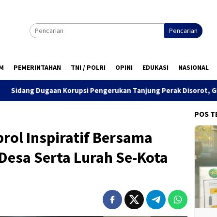
Pencarian
M
PEMERINTAHAN
TNI / POLRI
OPINI
EDUKASI
NASIONAL
psi Pengerukan Tanjung Perak Disorot, GPRB Ajukan Amicus Curi
POS T
rol Inspiratif Bersama
Desa Serta Lurah Se-Kota