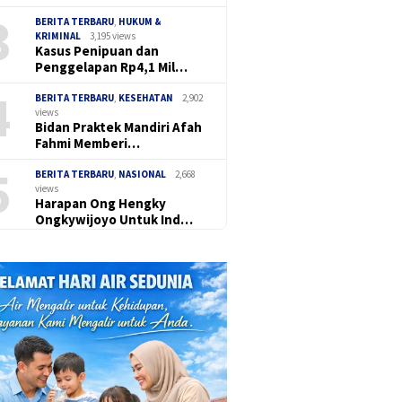
3
BERITA TERBARU
,
HUKUM &
KRIMINAL
3,195 views
Kasus Penipuan dan
Penggelapan Rp4,1 Mil…
4
BERITA TERBARU
,
KESEHATAN
2,902
views
Bidan Praktek Mandiri Afah
Fahmi Memberi…
5
BERITA TERBARU
,
NASIONAL
2,668
views
Harapan Ong Hengky
Ongkywijoyo Untuk Ind…