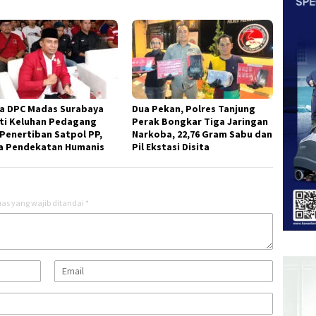
a DPC Madas Surabaya
Dua Pekan, Polres Tanjung
ti Keluhan Pedagang
Perak Bongkar Tiga Jaringan
 Penertiban Satpol PP,
Narkoba, 22,76 Gram Sabu dan
a Pendekatan Humanis
Pil Ekstasi Disita
as yang wajib ditandai
*