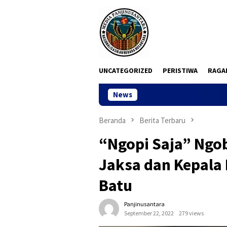
Loncat
ke
konten
UNCATEGORIZED
PERISTIWA
RAGA
News
Sidang Dugaan Koru
Beranda
Berita Terbaru
“Ngopi Saja” Ngob
Jaksa dan Kepala 
Batu
Panjinusantara
September 22, 2022
279 views