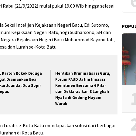
 Rabu (21/9/2022) mulai pukul 19.00 Wib hingga selesai
la Seksi Intelijen Kejaksaan Negeri Batu, Edi Sutomo,
POPU
Umum Kejaksaan Negeri Batu, Yogi Sudharsono, SH dan
a Negara Kejaksaan Negeri Batu Muhammad Bayanullah,
Desa dan Lurah se-Kota Batu.
1 Karton Rokok Diduga
Hentikan Kriminalisasi Guru,
egal Diamankan Bea
Forum PAUD Jatim Inisiasi
kai Juanda, Dua Sopir
Komitmen Bersama 6 Pilar
lepas
dan Deklarasikan 8 Langkah
Nyata di Gedung Hayam
Wuruk
n Lurah se-Kota Batu mendapatkan solusi dari berbagai
urahan di Kota Batu.