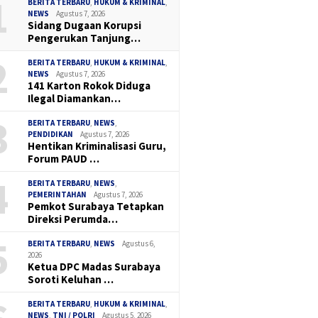
1
BERITA TERBARU
,
HUKUM & KRIMINAL
,
NEWS
Agustus 7, 2026
Sidang Dugaan Korupsi
Pengerukan Tanjung…
2
BERITA TERBARU
,
HUKUM & KRIMINAL
,
NEWS
Agustus 7, 2026
141 Karton Rokok Diduga
Ilegal Diamankan…
3
BERITA TERBARU
,
NEWS
,
PENDIDIKAN
Agustus 7, 2026
Hentikan Kriminalisasi Guru,
Forum PAUD …
4
BERITA TERBARU
,
NEWS
,
PEMERINTAHAN
Agustus 7, 2026
Pemkot Surabaya Tetapkan
Direksi Perumda…
5
BERITA TERBARU
,
NEWS
Agustus 6,
2026
Ketua DPC Madas Surabaya
Soroti Keluhan …
BERITA TERBARU
,
HUKUM & KRIMINAL
,
NEWS
,
TNI / POLRI
Agustus 5, 2026