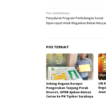
Navigasi
Pos sebelumnya
Penyaluran Program Perlindungan Sosial
pos
Dipercepat Untuk Ringankan Beban Masya
POS TERKAIT
141 
Sidang Dugaan Korupsi
Ileg
Pengerukan Tanjung Perak
Juan
Disorot, GPRB Ajukan Amicus
Curiae ke PN Tipikor Surabaya