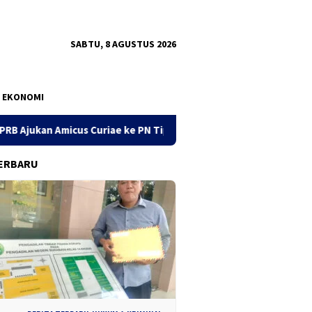
SABTU, 8 AGUSTUS 2026
EKONOMI
ae ke PN Tipikor Surabaya
141 Karton Rokok Diduga Ileg
ERBARU