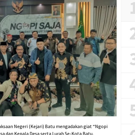
aksaan Negeri (Kejari) Batu mengadakan giat “Ngopi
ksa dan Kepala Desa serta Lurah Se-Kota Batu,