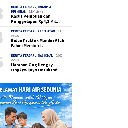
3
BERITA TERBARU
,
HUKUM &
KRIMINAL
3,194 views
Kasus Penipuan dan
Penggelapan Rp4,1 Mil…
4
BERITA TERBARU
,
KESEHATAN
2,898
views
Bidan Praktek Mandiri Afah
Fahmi Memberi…
5
BERITA TERBARU
,
NASIONAL
2,666
views
Harapan Ong Hengky
Ongkywijoyo Untuk Ind…