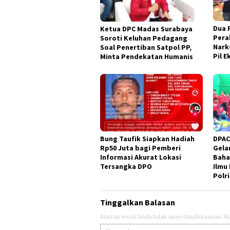
Dua 
Ketua DPC Madas Surabaya
Pera
Soroti Keluhan Pedagang
Nark
Soal Penertiban Satpol PP,
Pil E
Minta Pendekatan Humanis
Bung Taufik Siapkan Hadiah
DPAC
Rp50 Juta bagi Pemberi
Gela
Informasi Akurat Lokasi
Baha
Tersangka DPO
Ilmu 
Polri
Tinggalkan Balasan
Alamat email Anda tidak akan dipublikasikan.
Ru