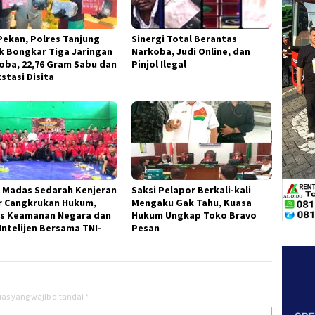
Pekan, Polres Tanjung
Sinergi Total Berantas
k Bongkar Tiga Jaringan
Narkoba, Judi Online, dan
oba, 22,76 Gram Sabu dan
Pinjol Ilegal
kstasi Disita
 Madas Sedarah Kenjeran
Saksi Pelapor Berkali-kali
r Cangkrukan Hukum,
Mengaku Gak Tahu, Kuasa
s Keamanan Negara dan
Hukum Ungkap Toko Bravo
Intelijen Bersama TNI-
Pesan
as yang wajib ditandai
*