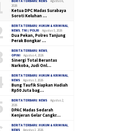
1
BERITA TERBARU
,
NEWS
Agustus 6,
2026
Ketua DPC Madas Surabaya
Soroti Keluhan …
2
BERITA TERBARU
,
HUKUM & KRIMINAL
,
NEWS
,
TNI / POLRI
Agustus 5, 2026
Dua Pekan, Polres Tanjung
Perak Bongkar …
3
BERITA TERBARU
,
NEWS
,
OPINI
Agustus 4, 2026
Sinergi Total Berantas
Narkoba, Judi Onl…
4
BERITA TERBARU
,
HUKUM & KRIMINAL
,
NEWS
Agustus 3, 2026
Bung Taufik Siapkan Hadiah
Rp50 Juta bag…
5
BERITA TERBARU
,
NEWS
Agustus 2,
2026
DPAC Madas Sedarah
Kenjeran Gelar Cangkr…
BERITA TERBARU
,
HUKUM & KRIMINAL
,
NEWS
Agustus 1, 2026