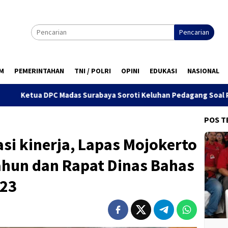
Pencarian
M
PEMERINTAHAN
TNI / POLRI
OPINI
EDUKASI
NASIONAL
s Surabaya Soroti Keluhan Pedagang Soal Penertiban Satpol PP
POS T
si kinerja, Lapas Mojokerto
ahun dan Rapat Dinas Bahas
023