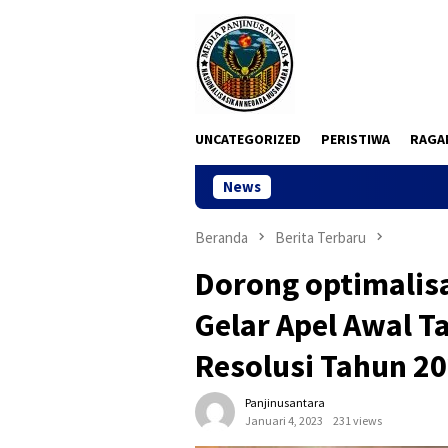
Loncat
ke
konten
UNCATEGORIZED
PERISTIWA
RAGA
News
Ketua DPC Mada
Beranda
Berita Terbaru
Dorong optimalisa
Gelar Apel Awal T
Resolusi Tahun 2
Panjinusantara
Januari 4, 2023
231 views