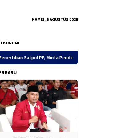
KAMIS, 6 AGUSTUS 2026
EKONOMI
, Minta Pendekatan Humanis
Dua Pekan, Polres Tanjung Pe
ERBARU