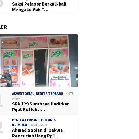
6
Saksi Pelapor Berkali-kali
Mengaku Gak T…
LER
1
ADVERTORIAL
,
BERITA TERBARU
4,976
views
SPA 129 Surabaya Hadirkan
Pijat Refleksi…
2
BERITA TERBARU
,
HUKUM &
KRIMINAL
4,205 views
Ahmad Sopian di Dakwa
Pencucian Uang Rp1…