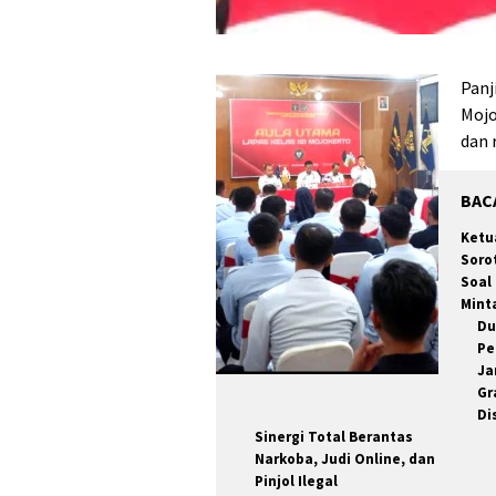
Panj
Mojo
dan 
BAC
Ketu
Soro
Soal
Mint
Du
Pe
Ja
Gr
Di
Sinergi Total Berantas
Narkoba, Judi Online, dan
Pinjol Ilegal