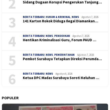
2
Sidang Dugaan Korupsi Pengerukan Tanjung…
3
BERITA TERBARU
,
HUKUM & KRIMINAL
,
NEWS
Agustus 7, 2026
141 Karton Rokok Diduga Ilegal Diamankan…
4
BERITA TERBARU
,
NEWS
,
PENDIDIKAN
Agustus 7, 2026
Hentikan Kriminalisasi Guru, Forum PAUD …
5
BERITA TERBARU
,
NEWS
,
PEMERINTAHAN
Agustus 7, 2026
Pemkot Surabaya Tetapkan Direksi Perumda…
6
BERITA TERBARU
,
NEWS
Agustus 6, 2026
Ketua DPC Madas Surabaya Soroti Keluhan …
POPULER