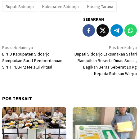
Bupati Sidoarjo
Kabupaten Sidoarjo
Karang Taruna
SEBARKAN
Navigasi
Pos sebelumnya
Pos berikutnya
BPPD Kabupaten Sidoarjo
Bupati Sidoarjo Laksanakan Safari
pos
Sampaikan Surat Pemberitahuan
Ramadhan Beserta Dinas Sosial,
SPPT PBB-P2 Melalui Virtual
Bagikan Beras Seberat 10 Kg
Kepada Ratusan Warga
POS TERKAIT