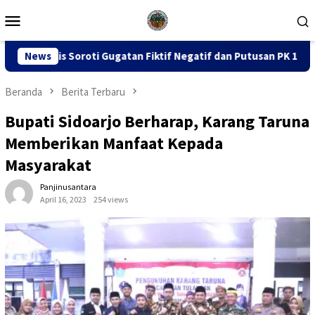
Loncat
Menu
ke
Mobile
konten
an Fiktif Negatif dan Putusan PK 155
News
Sidang Dugaan Kor
Beranda
Berita Terbaru
Bupati Sidoarjo Berharap, Karang Taruna
Memberikan Manfaat Kepada
Masyarakat
Panjinusantara
April 16, 2023
254 views