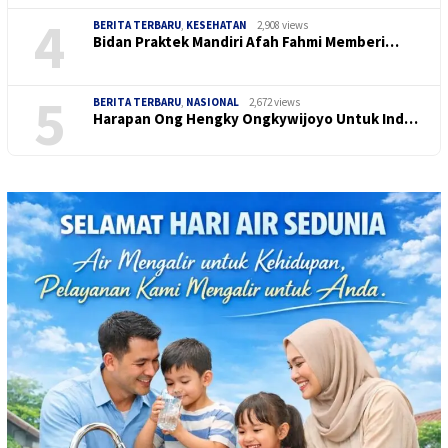
4
BERITA TERBARU
,
KESEHATAN
2,908 views
Bidan Praktek Mandiri Afah Fahmi Memberi…
5
BERITA TERBARU
,
NASIONAL
2,672 views
Harapan Ong Hengky Ongkywijoyo Untuk Ind…