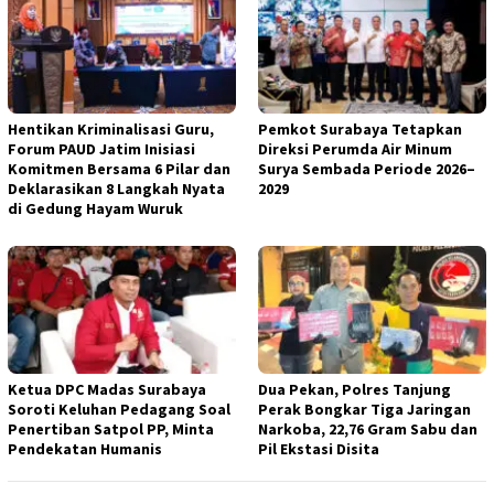
Hentikan Kriminalisasi Guru,
Pemkot Surabaya Tetapkan
Forum PAUD Jatim Inisiasi
Direksi Perumda Air Minum
Komitmen Bersama 6 Pilar dan
Surya Sembada Periode 2026–
Deklarasikan 8 Langkah Nyata
2029
di Gedung Hayam Wuruk
Ketua DPC Madas Surabaya
Dua Pekan, Polres Tanjung
Soroti Keluhan Pedagang Soal
Perak Bongkar Tiga Jaringan
Penertiban Satpol PP, Minta
Narkoba, 22,76 Gram Sabu dan
Pendekatan Humanis
Pil Ekstasi Disita