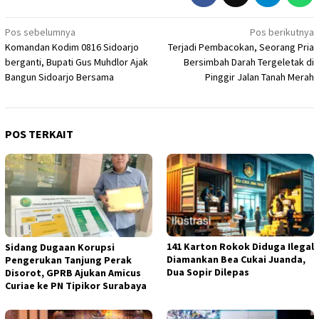
Navigasi
Pos sebelumnya
Pos berikutnya
Komandan Kodim 0816 Sidoarjo
Terjadi Pembacokan, Seorang Pria
pos
berganti, Bupati Gus Muhdlor Ajak
Bersimbah Darah Tergeletak di
Bangun Sidoarjo Bersama
Pinggir Jalan Tanah Merah
POS TERKAIT
141 Karton Rokok Diduga Ilegal
Sidang Dugaan Korupsi
Diamankan Bea Cukai Juanda,
Pengerukan Tanjung Perak
Dua Sopir Dilepas
Disorot, GPRB Ajukan Amicus
Curiae ke PN Tipikor Surabaya