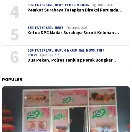
4
BERITA TERBARU
,
NEWS
,
PEMERINTAHAN
Agustus 7, 2026
Pemkot Surabaya Tetapkan Direksi Perumda…
5
BERITA TERBARU
,
NEWS
Agustus 6, 2026
Ketua DPC Madas Surabaya Soroti Keluhan …
6
BERITA TERBARU
,
HUKUM & KRIMINAL
,
NEWS
,
TNI /
POLRI
Agustus 5, 2026
Dua Pekan, Polres Tanjung Perak Bongkar …
POPULER