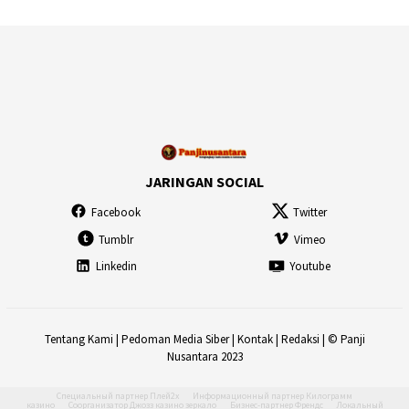
JARINGAN SOCIAL
Facebook
Twitter
Tumblr
Vimeo
Linkedin
Youtube
Tentang Kami
|
Pedoman Media Siber
|
Kontak
|
Redaksi
| © Panji
Nusantara 2023
Специальный партнер
Плей2х
Информационный партнер
Килограмм
казино
Соорганизатор
Джозз казино зеркало
Бизнес-партнер
Френдс
Локальный