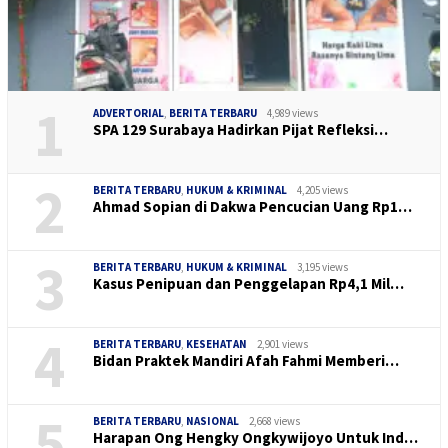
1
ADVERTORIAL
,
BERITA TERBARU
4,989 views
SPA 129 Surabaya Hadirkan Pijat Refleksi…
2
BERITA TERBARU
,
HUKUM & KRIMINAL
4,205 views
Ahmad Sopian di Dakwa Pencucian Uang Rp1…
3
BERITA TERBARU
,
HUKUM & KRIMINAL
3,195 views
Kasus Penipuan dan Penggelapan Rp4,1 Mil…
4
BERITA TERBARU
,
KESEHATAN
2,901 views
Bidan Praktek Mandiri Afah Fahmi Memberi…
5
BERITA TERBARU
,
NASIONAL
2,668 views
Harapan Ong Hengky Ongkywijoyo Untuk Ind…