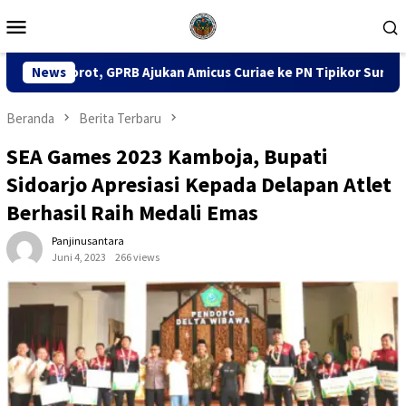
Loncat
Menu
ke
Mobile
konten
an Amicus Curiae ke PN Tipikor Surabaya
News
141 Karton Rok
Beranda
Berita Terbaru
SEA Games 2023 Kamboja, Bupati
Sidoarjo Apresiasi Kepada Delapan Atlet
Berhasil Raih Medali Emas
Panjinusantara
Juni 4, 2023
266 views