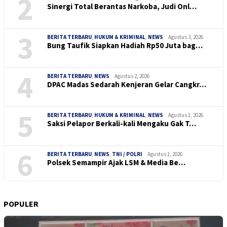
2
Sinergi Total Berantas Narkoba, Judi Onl…
3
BERITA TERBARU
,
HUKUM & KRIMINAL
,
NEWS
Agustus 3, 2026
Bung Taufik Siapkan Hadiah Rp50 Juta bag…
4
BERITA TERBARU
,
NEWS
Agustus 2, 2026
DPAC Madas Sedarah Kenjeran Gelar Cangkr…
5
BERITA TERBARU
,
HUKUM & KRIMINAL
,
NEWS
Agustus 1, 2026
Saksi Pelapor Berkali-kali Mengaku Gak T…
6
BERITA TERBARU
,
NEWS
,
TNI / POLRI
Agustus 1, 2026
Polsek Semampir Ajak LSM & Media Be…
POPULER