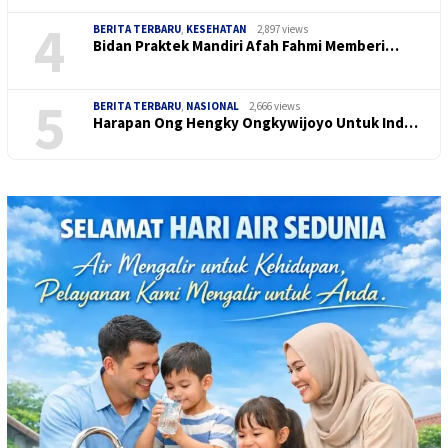
4
BERITA TERBARU
,
KESEHATAN
2,897 views
Bidan Praktek Mandiri Afah Fahmi Memberi…
5
BERITA TERBARU
,
NASIONAL
2,666 views
Harapan Ong Hengky Ongkywijoyo Untuk Ind…