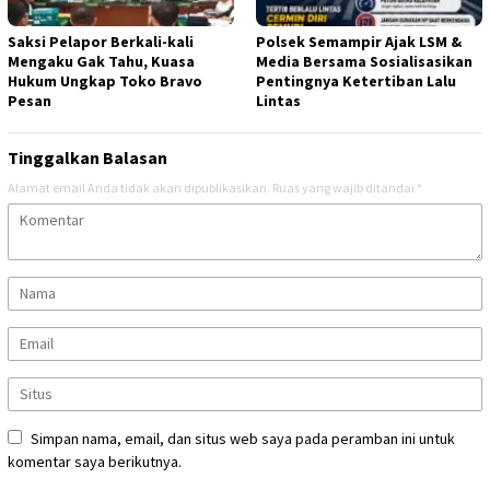
Saksi Pelapor Berkali-kali
Polsek Semampir Ajak LSM &
Mengaku Gak Tahu, Kuasa
Media Bersama Sosialisasikan
Hukum Ungkap Toko Bravo
Pentingnya Ketertiban Lalu
Pesan
Lintas
Tinggalkan Balasan
Alamat email Anda tidak akan dipublikasikan.
Ruas yang wajib ditandai
*
Simpan nama, email, dan situs web saya pada peramban ini untuk
komentar saya berikutnya.