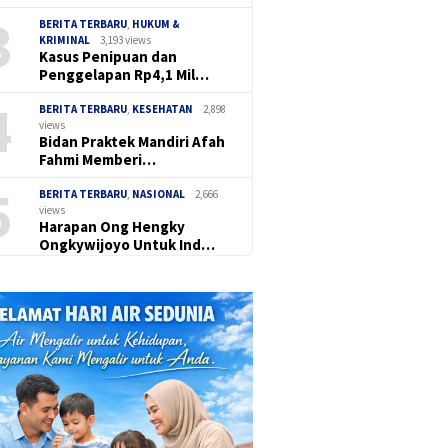
3
BERITA TERBARU
,
HUKUM &
KRIMINAL
3,193 views
Kasus Penipuan dan
Penggelapan Rp4,1 Mil…
4
BERITA TERBARU
,
KESEHATAN
2,898
views
Bidan Praktek Mandiri Afah
Fahmi Memberi…
5
BERITA TERBARU
,
NASIONAL
2,666
views
Harapan Ong Hengky
Ongkywijoyo Untuk Ind…