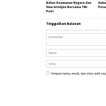
Bahas Keamanan Negara dan
Huku
Ilmu Intelijen Bersama TNI-
Pesa
Polri
Tinggalkan Balasan
Alamat email Anda tidak akan dipublikasikan.
Ru
Simpan nama, email, dan situs web say