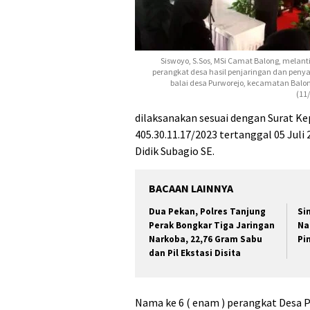
Siswoyo, S.Sos, MSi Camat Balong, melanti
perangkat desa hasil penjaringan dan penya
balai desa Purworejo, kecamatan Balon
(11
dilaksanakan sesuai dengan Surat K
405.30.11.17/2023 tertanggal 05 Juli
Didik Subagio SE.
BACAAN LAINNYA
Dua Pekan, Polres Tanjung
Si
Perak Bongkar Tiga Jaringan
Na
Narkoba, 22,76 Gram Sabu
Pin
dan Pil Ekstasi Disita
Nama ke 6 ( enam ) perangkat Desa Pu