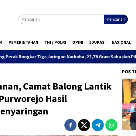
Pencarian
M
PEMERINTAHAN
TNI / POLRI
OPINI
EDUKASI
NASIONAL
 Jaringan Narkoba, 22,76 Gram Sabu dan Pil Ekstasi Disita
POS T
anan, Camat Balong Lantik
Purworejo Hasil
Penyaringan