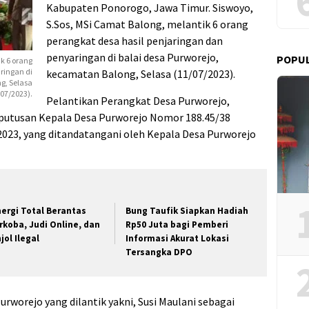
Kabupaten Ponorogo, Jawa Timur. Siswoyo,
S.Sos, MSi Camat Balong, melantik 6 orang
perangkat desa hasil penjaringan dan
penyaringan di balai desa Purworejo,
POPU
k 6 orang
ringan di
kecamatan Balong, Selasa (11/07/2023).
g, Selasa
/07/2023).
Pelantikan Perangkat Desa Purworejo,
eputusan Kepala Desa Purworejo Nomor 188.45/38
 2023, yang ditandatangani oleh Kepala Desa Purworejo
nergi Total Berantas
Bung Taufik Siapkan Hadiah
rkoba, Judi Online, dan
Rp50 Juta bagi Pemberi
jol Ilegal
Informasi Akurat Lokasi
Tersangka DPO
rworejo yang dilantik yakni, Susi Maulani sebagai