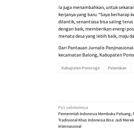
Ia juga menambahkan, untuk sekara
kerjanya yang baru. “Saya berharap
dilantik, senantiasa bisa saling te
dengan baik, memberikan energi po
menata desa yang lebih baik, maju da
Dari Pantauan Jurnalis Panjinasional
kecamatan Balong, Kabupaten Ponoro
Kabupaten Ponorogo
Pelantikan
Navigasi
Pos sebelumnya
Pemerintah Indonesia Membuka Peluang, 
pos
Tradisional Khas Indonesia Bisa Jadi Mere
Internasional