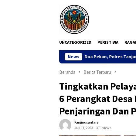
Loncat
ke
konten
UNCATEGORIZED
PERISTIWA
RAGA
Dua Pekan, Polres Tanjung Perak Bongkar Tiga
News
Beranda
Berita Terbaru
Tingkatkan Pelay
6 Perangkat Desa 
Penjaringan Dan 
Panjinusantara
Juli 11, 2023
371 views