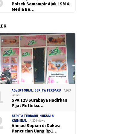
6
Polsek Semampir Ajak LSM &
Media Be…
LER
1
ADVERTORIAL
,
BERITA TERBARU
4,973
views
SPA 129 Surabaya Hadirkan
Pijat Refleksi…
2
BERITA TERBARU
,
HUKUM &
KRIMINAL
4,204 views
Ahmad Sopian di Dakwa
Pencucian Uang Rp1…