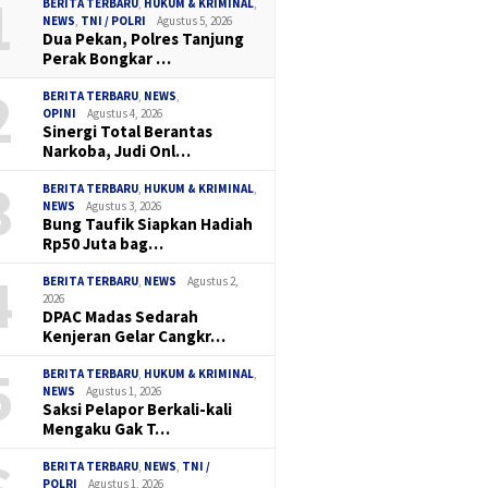
1
BERITA TERBARU
,
HUKUM & KRIMINAL
,
NEWS
,
TNI / POLRI
Agustus 5, 2026
Dua Pekan, Polres Tanjung
Perak Bongkar …
2
BERITA TERBARU
,
NEWS
,
OPINI
Agustus 4, 2026
Sinergi Total Berantas
Narkoba, Judi Onl…
3
BERITA TERBARU
,
HUKUM & KRIMINAL
,
NEWS
Agustus 3, 2026
Bung Taufik Siapkan Hadiah
Rp50 Juta bag…
4
BERITA TERBARU
,
NEWS
Agustus 2,
2026
DPAC Madas Sedarah
Kenjeran Gelar Cangkr…
5
BERITA TERBARU
,
HUKUM & KRIMINAL
,
NEWS
Agustus 1, 2026
Saksi Pelapor Berkali-kali
Mengaku Gak T…
BERITA TERBARU
,
NEWS
,
TNI /
POLRI
Agustus 1, 2026