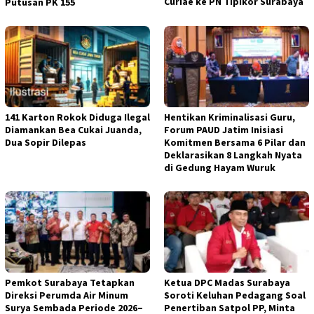
Curiae ke PN Tipikor Surabaya
Putusan PK 155
141 Karton Rokok Diduga Ilegal
Hentikan Kriminalisasi Guru,
Diamankan Bea Cukai Juanda,
Forum PAUD Jatim Inisiasi
Dua Sopir Dilepas
Komitmen Bersama 6 Pilar dan
Deklarasikan 8 Langkah Nyata
di Gedung Hayam Wuruk
Pemkot Surabaya Tetapkan
Ketua DPC Madas Surabaya
Direksi Perumda Air Minum
Soroti Keluhan Pedagang Soal
Surya Sembada Periode 2026–
Penertiban Satpol PP, Minta