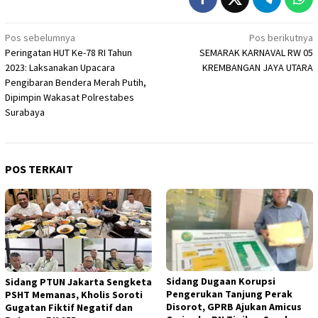
Navigasi
Pos sebelumnya
Pos berikutnya
Peringatan HUT Ke-78 RI Tahun
SEMARAK KARNAVAL RW 05
pos
2023: Laksanakan Upacara
KREMBANGAN JAYA UTARA
Pengibaran Bendera Merah Putih,
Dipimpin Wakasat Polrestabes
Surabaya
POS TERKAIT
Sidang Dugaan Korupsi
Sidang PTUN Jakarta Sengketa
Pengerukan Tanjung Perak
PSHT Memanas, Kholis Soroti
Disorot, GPRB Ajukan Amicus
Gugatan Fiktif Negatif dan