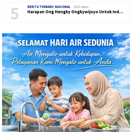
5
BERITA TERBARU
,
NASIONAL
2,671 views
Harapan Ong Hengky Ongkywijoyo Untuk Ind…