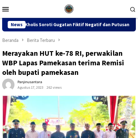
Loncat
Menu
ke
Mobile
konten
 Gugatan Fiktif Negatif dan Putusan PK 155
News
Sidang Duga
Beranda
Berita Terbaru
Merayakan HUT ke-78 RI, perwakilan
WBP Lapas Pamekasan terima Remisi
oleh bupati pamekasan
Panjinusantara
Agustus 17, 2023
262 views