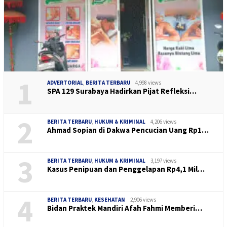
1
ADVERTORIAL
,
BERITA TERBARU
4,998 views
SPA 129 Surabaya Hadirkan Pijat Refleksi…
2
BERITA TERBARU
,
HUKUM & KRIMINAL
4,206 views
Ahmad Sopian di Dakwa Pencucian Uang Rp1…
3
BERITA TERBARU
,
HUKUM & KRIMINAL
3,197 views
Kasus Penipuan dan Penggelapan Rp4,1 Mil…
4
BERITA TERBARU
,
KESEHATAN
2,906 views
Bidan Praktek Mandiri Afah Fahmi Memberi…