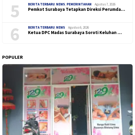
5
BERITA TERBARU
,
NEWS
,
PEMERINTAHAN
Agustus 7, 2026
Pemkot Surabaya Tetapkan Direksi Perumda…
6
BERITA TERBARU
,
NEWS
Agustus 6, 2026
Ketua DPC Madas Surabaya Soroti Keluhan …
POPULER