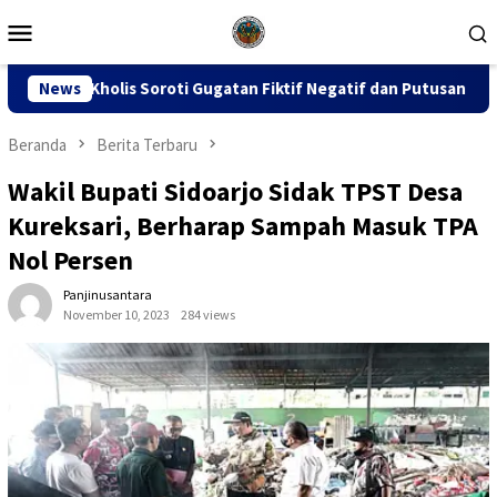
Loncat
Menu
ke
Mobile
konten
 Gugatan Fiktif Negatif dan Putusan PK 155
News
Sidang Dug
Beranda
Berita Terbaru
Wakil Bupati Sidoarjo Sidak TPST Desa
Kureksari, Berharap Sampah Masuk TPA
Nol Persen
Panjinusantara
November 10, 2023
284 views