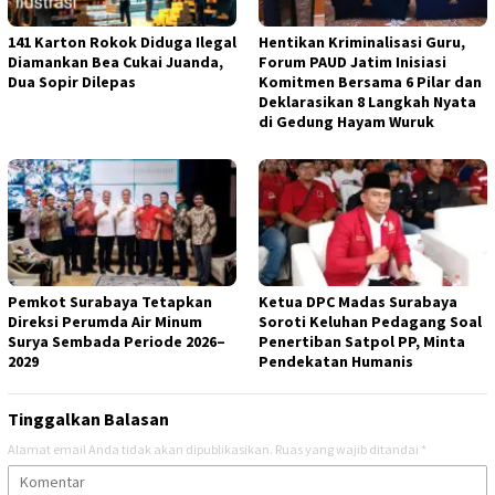
141 Karton Rokok Diduga Ilegal
Hentikan Kriminalisasi Guru,
Diamankan Bea Cukai Juanda,
Forum PAUD Jatim Inisiasi
Dua Sopir Dilepas
Komitmen Bersama 6 Pilar dan
Deklarasikan 8 Langkah Nyata
di Gedung Hayam Wuruk
Pemkot Surabaya Tetapkan
Ketua DPC Madas Surabaya
Direksi Perumda Air Minum
Soroti Keluhan Pedagang Soal
Surya Sembada Periode 2026–
Penertiban Satpol PP, Minta
2029
Pendekatan Humanis
Tinggalkan Balasan
Alamat email Anda tidak akan dipublikasikan.
Ruas yang wajib ditandai
*