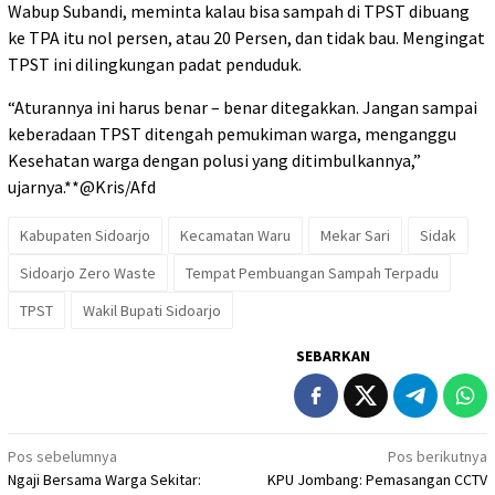
Wabup Subandi, meminta kalau bisa sampah di TPST dibuang
ke TPA itu nol persen, atau 20 Persen, dan tidak bau. Mengingat
TPST ini dilingkungan padat penduduk.
“Aturannya ini harus benar – benar ditegakkan. Jangan sampai
keberadaan TPST ditengah pemukiman warga, menganggu
Kesehatan warga dengan polusi yang ditimbulkannya,”
ujarnya.**@Kris/Afd
Kabupaten Sidoarjo
Kecamatan Waru
Mekar Sari
Sidak
Sidoarjo Zero Waste
Tempat Pembuangan Sampah Terpadu
TPST
Wakil Bupati Sidoarjo
SEBARKAN
Navigasi
Pos sebelumnya
Pos berikutnya
Ngaji Bersama Warga Sekitar:
KPU Jombang: Pemasangan CCTV
pos