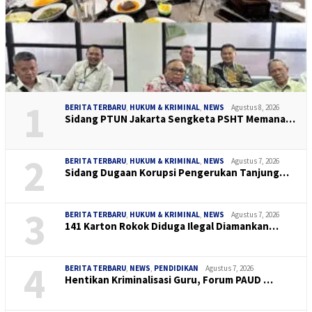
1
BERITA TERBARU
,
HUKUM & KRIMINAL
,
NEWS
Agustus 8, 2026
Sidang PTUN Jakarta Sengketa PSHT Memana…
2
BERITA TERBARU
,
HUKUM & KRIMINAL
,
NEWS
Agustus 7, 2026
Sidang Dugaan Korupsi Pengerukan Tanjung…
3
BERITA TERBARU
,
HUKUM & KRIMINAL
,
NEWS
Agustus 7, 2026
141 Karton Rokok Diduga Ilegal Diamankan…
4
BERITA TERBARU
,
NEWS
,
PENDIDIKAN
Agustus 7, 2026
Hentikan Kriminalisasi Guru, Forum PAUD …