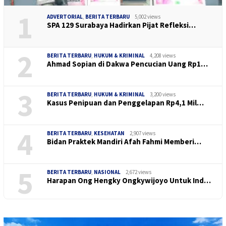
1
ADVERTORIAL
,
BERITA TERBARU
5,002 views
SPA 129 Surabaya Hadirkan Pijat Refleksi…
2
BERITA TERBARU
,
HUKUM & KRIMINAL
4,208 views
Ahmad Sopian di Dakwa Pencucian Uang Rp1…
3
BERITA TERBARU
,
HUKUM & KRIMINAL
3,200 views
Kasus Penipuan dan Penggelapan Rp4,1 Mil…
4
BERITA TERBARU
,
KESEHATAN
2,907 views
Bidan Praktek Mandiri Afah Fahmi Memberi…
5
BERITA TERBARU
,
NASIONAL
2,672 views
Harapan Ong Hengky Ongkywijoyo Untuk Ind…