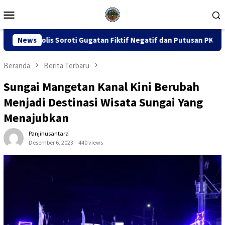
Loncat
Menu
ke
Mobile
konten
gatan Fiktif Negatif dan Putusan PK 155
News
Sidang Dugaan 
Beranda
Berita Terbaru
Sungai Mangetan Kanal Kini Berubah
Menjadi Destinasi Wisata Sungai Yang
Menajubkan
Panjinusantara
Desember 6, 2023
440 views