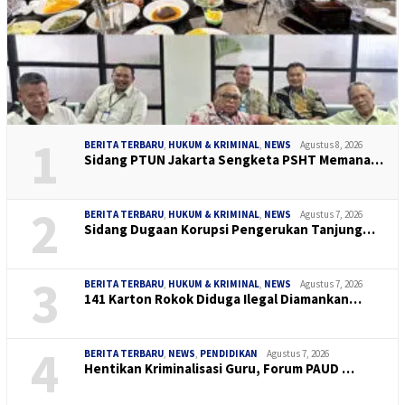
1
BERITA TERBARU
,
HUKUM & KRIMINAL
,
NEWS
Agustus 8, 2026
Sidang PTUN Jakarta Sengketa PSHT Memana…
2
BERITA TERBARU
,
HUKUM & KRIMINAL
,
NEWS
Agustus 7, 2026
Sidang Dugaan Korupsi Pengerukan Tanjung…
3
BERITA TERBARU
,
HUKUM & KRIMINAL
,
NEWS
Agustus 7, 2026
141 Karton Rokok Diduga Ilegal Diamankan…
4
BERITA TERBARU
,
NEWS
,
PENDIDIKAN
Agustus 7, 2026
Hentikan Kriminalisasi Guru, Forum PAUD …