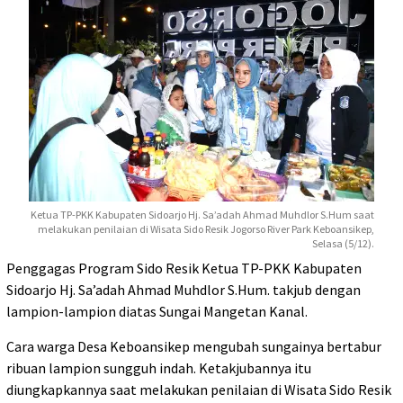
Ketua TP-PKK Kabupaten Sidoarjo Hj. Sa’adah Ahmad Muhdlor S.Hum saat
melakukan penilaian di Wisata Sido Resik Jogorso River Park Keboansikep,
Selasa (5/12).
Penggagas Program Sido Resik Ketua TP-PKK Kabupaten
Sidoarjo Hj. Sa’adah Ahmad Muhdlor S.Hum. takjub dengan
lampion-lampion diatas Sungai Mangetan Kanal.
Cara warga Desa Keboansikep mengubah sungainya bertabur
ribuan lampion sungguh indah. Ketakjubannya itu
diungkapkannya saat melakukan penilaian di Wisata Sido Resik