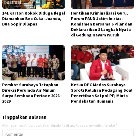
141 Karton Rokok Diduga Ilegal
Hentikan Kriminalisasi Guru,
Diamankan Bea Cukai Juanda,
Forum PAUD Jatim Inisiasi
Dua Sopir Dilepas
Komitmen Bersama 6 Pilar dan
Deklarasikan 8 Langkah Nyata
di Gedung Hayam Wuruk
Pemkot Surabaya Tetapkan
Ketua DPC Madas Surabaya
Direksi Perumda Air Minum
Soroti Keluhan Pedagang Soal
Surya Sembada Periode 2026–
Penertiban Satpol PP, Minta
2029
Pendekatan Humanis
Tinggalkan Balasan
Alamat email Anda tidak akan dipublikasikan.
Ruas yang wajib ditandai
*