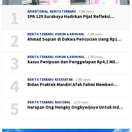
1
ADVERTORIAL
,
BERITA TERBARU
5,008 views
SPA 129 Surabaya Hadirkan Pijat Refleksi…
2
BERITA TERBARU
,
HUKUM & KRIMINAL
4,208 views
Ahmad Sopian di Dakwa Pencucian Uang Rp1…
3
BERITA TERBARU
,
HUKUM & KRIMINAL
3,200 views
Kasus Penipuan dan Penggelapan Rp4,1 Mil…
4
BERITA TERBARU
,
KESEHATAN
2,908 views
Bidan Praktek Mandiri Afah Fahmi Memberi…
5
BERITA TERBARU
,
NASIONAL
2,672 views
Harapan Ong Hengky Ongkywijoyo Untuk Ind…