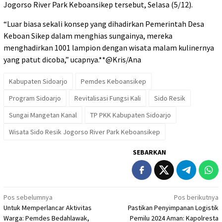
Jogorso River Park Keboansikep tersebut, Selasa (5/12).
“Luar biasa sekali konsep yang dihadirkan Pemerintah Desa
Keboan Sikep dalam menghias sungainya, mereka
menghadirkan 1001 lampion dengan wisata malam kulinernya
yang patut dicoba,” ucapnya.**@Kris/Ana
Kabupaten Sidoarjo
Pemdes Keboansikep
Program Sidoarjo
Revitalisasi Fungsi Kali
Sido Resik
Sungai Mangetan Kanal
TP PKK Kabupaten Sidoarjo
Wisata Sido Resik Jogorso River Park Keboansikep
SEBARKAN
Navigasi
Pos sebelumnya
Pos berikutnya
Untuk Memperlancar Aktivitas
Pastikan Penyimpanan Logistik
pos
Warga: Pemdes Bedahlawak,
Pemilu 2024 Aman: Kapolresta