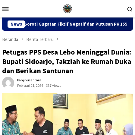
Loncat
Menu
ke
Mobile
konten
an Fiktif Negatif dan Putusan PK 155
News
Sidang Dugaan Kor
Beranda
Berita Terbaru
Petugas PPS Desa Lebo Meninggal Dunia:
Bupati Sidoarjo, Takziah ke Rumah Duka
dan Berikan Santunan
Panjinusantara
Februari 21, 2024
337 views