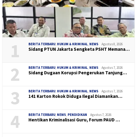
1
BERITA TERBARU
,
HUKUM & KRIMINAL
,
NEWS
Agustus 8, 2026
Sidang PTUN Jakarta Sengketa PSHT Memana…
2
BERITA TERBARU
,
HUKUM & KRIMINAL
,
NEWS
Agustus 7, 2026
Sidang Dugaan Korupsi Pengerukan Tanjung…
3
BERITA TERBARU
,
HUKUM & KRIMINAL
,
NEWS
Agustus 7, 2026
141 Karton Rokok Diduga Ilegal Diamankan…
4
BERITA TERBARU
,
NEWS
,
PENDIDIKAN
Agustus 7, 2026
Hentikan Kriminalisasi Guru, Forum PAUD …