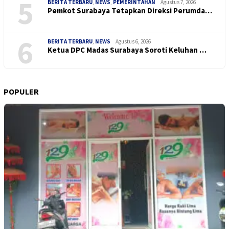
5
BERITA TERBARU
,
NEWS
,
PEMERINTAHAN
Agustus 7, 2026
Pemkot Surabaya Tetapkan Direksi Perumda…
6
BERITA TERBARU
,
NEWS
Agustus 6, 2026
Ketua DPC Madas Surabaya Soroti Keluhan …
POPULER