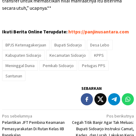
transfer untuk memastikan nilai manfaatnya itu diterima
secara utuh,” ucapnya.**
Ikuti Berita Online Terupdate:
https://panjinusantara.com
BPJS Ketenagakerjaan
Bupati Sidoarjo
Desa Lebo
Kabupaten Sidoarjo
Kecamatan Sidoarjo
KPPS
Meninggal Dunia
Pemkab Sidoarjo
Petugas PPS
Santunan
SEBARKAN
Navigasi
Pos sebelumnya
Pos berikutnya
Pelantikan JFT Pembina Keamanan
Cegah Titik Banjir Agar Tak Meluas:
pos
Pemasyarakatan Di Rutan Kelas IIB
Bupati Sidoarjo Instruksi Camat,
Bangkalan
Kades, dan Lurah, Lakukan Kerja