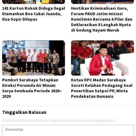
141 Karton Rokok Diduga Ilegal
Hentikan Kriminalisasi Guru,
Diamankan Bea Cukai Juanda,
Forum PAUD Jatim Inisiasi
Dua Sopir Dilepas
Komitmen Bersama 6 Pilar dan
Deklarasikan 8 Langkah Nyata
di Gedung Hayam Wuruk
Pemkot Surabaya Tetapkan
Ketua DPC Madas Surabaya
Direksi Perumda Air Minum
Soroti Keluhan Pedagang Soal
Surya Sembada Periode 2026–
Penertiban Satpol PP, Minta
2029
Pendekatan Humanis
Tinggalkan Balasan
Alamat email Anda tidak akan dipublikasikan.
Ruas yang wajib ditandai
*