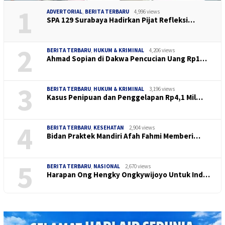
1
ADVERTORIAL
,
BERITA TERBARU
4,996 views
SPA 129 Surabaya Hadirkan Pijat Refleksi…
2
BERITA TERBARU
,
HUKUM & KRIMINAL
4,206 views
Ahmad Sopian di Dakwa Pencucian Uang Rp1…
3
BERITA TERBARU
,
HUKUM & KRIMINAL
3,196 views
Kasus Penipuan dan Penggelapan Rp4,1 Mil…
4
BERITA TERBARU
,
KESEHATAN
2,904 views
Bidan Praktek Mandiri Afah Fahmi Memberi…
5
BERITA TERBARU
,
NASIONAL
2,670 views
Harapan Ong Hengky Ongkywijoyo Untuk Ind…