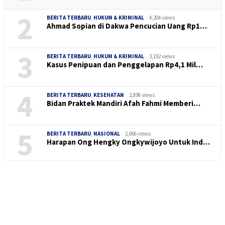
2
BERITA TERBARU
,
HUKUM & KRIMINAL
4,204 views
Ahmad Sopian di Dakwa Pencucian Uang Rp1…
3
BERITA TERBARU
,
HUKUM & KRIMINAL
3,192 views
Kasus Penipuan dan Penggelapan Rp4,1 Mil…
4
BERITA TERBARU
,
KESEHATAN
2,898 views
Bidan Praktek Mandiri Afah Fahmi Memberi…
5
BERITA TERBARU
,
NASIONAL
2,666 views
Harapan Ong Hengky Ongkywijoyo Untuk Ind…