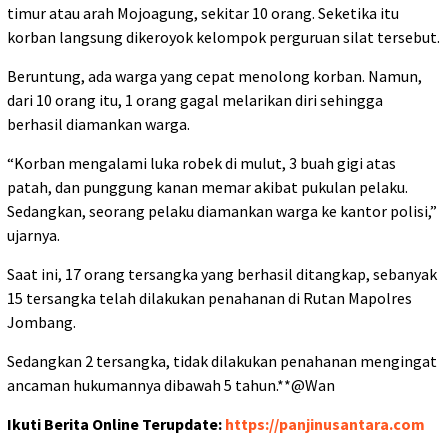
timur atau arah Mojoagung, sekitar 10 orang. Seketika itu
korban langsung dikeroyok kelompok perguruan silat tersebut.
Beruntung, ada warga yang cepat menolong korban. Namun,
dari 10 orang itu, 1 orang gagal melarikan diri sehingga
berhasil diamankan warga.
“Korban mengalami luka robek di mulut, 3 buah gigi atas
patah, dan punggung kanan memar akibat pukulan pelaku.
Sedangkan, seorang pelaku diamankan warga ke kantor polisi,”
ujarnya.
Saat ini, 17 orang tersangka yang berhasil ditangkap, sebanyak
15 tersangka telah dilakukan penahanan di Rutan Mapolres
Jombang.
Sedangkan 2 tersangka, tidak dilakukan penahanan mengingat
ancaman hukumannya dibawah 5 tahun.**@Wan
Ikuti Berita Online Terupdate:
https://panjinusantara.com