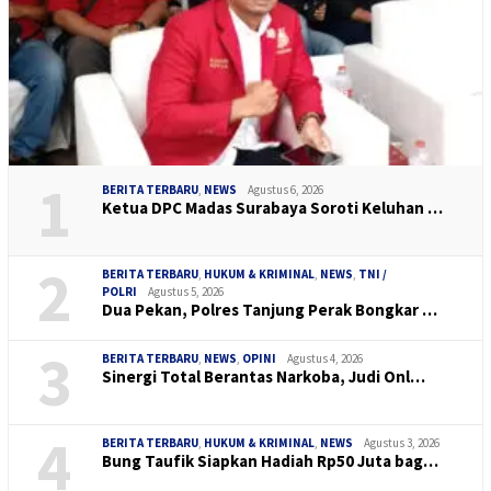
1
BERITA TERBARU
,
NEWS
Agustus 6, 2026
Ketua DPC Madas Surabaya Soroti Keluhan …
2
BERITA TERBARU
,
HUKUM & KRIMINAL
,
NEWS
,
TNI /
POLRI
Agustus 5, 2026
Dua Pekan, Polres Tanjung Perak Bongkar …
3
BERITA TERBARU
,
NEWS
,
OPINI
Agustus 4, 2026
Sinergi Total Berantas Narkoba, Judi Onl…
4
BERITA TERBARU
,
HUKUM & KRIMINAL
,
NEWS
Agustus 3, 2026
Bung Taufik Siapkan Hadiah Rp50 Juta bag…