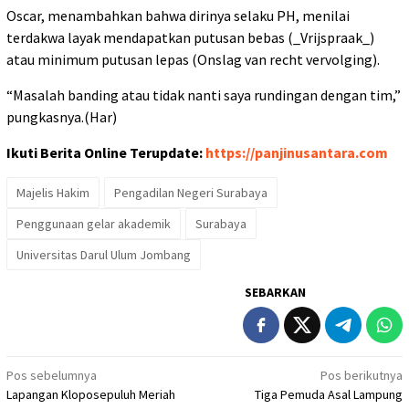
Oscar, menambahkan bahwa dirinya selaku PH, menilai
terdakwa layak mendapatkan putusan bebas (_Vrijspraak_)
atau minimum putusan lepas (Onslag van recht vervolging).
“Masalah banding atau tidak nanti saya rundingan dengan tim,”
pungkasnya.(Har)
Ikuti Berita Online Terupdate:
https://panjinusantara.com
Majelis Hakim
Pengadilan Negeri Surabaya
Penggunaan gelar akademik
Surabaya
Universitas Darul Ulum Jombang
SEBARKAN
Navigasi
Pos sebelumnya
Pos berikutnya
Lapangan Kloposepuluh Meriah
Tiga Pemuda Asal Lampung
pos