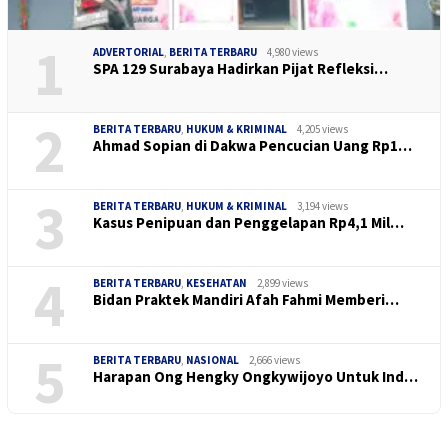
1
ADVERTORIAL
,
BERITA TERBARU
4,980 views
SPA 129 Surabaya Hadirkan Pijat Refleksi…
2
BERITA TERBARU
,
HUKUM & KRIMINAL
4,205 views
Ahmad Sopian di Dakwa Pencucian Uang Rp1…
3
BERITA TERBARU
,
HUKUM & KRIMINAL
3,194 views
Kasus Penipuan dan Penggelapan Rp4,1 Mil…
4
BERITA TERBARU
,
KESEHATAN
2,899 views
Bidan Praktek Mandiri Afah Fahmi Memberi…
5
BERITA TERBARU
,
NASIONAL
2,666 views
Harapan Ong Hengky Ongkywijoyo Untuk Ind…