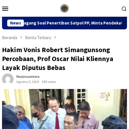
Loncat
Menu
ke
Mobile
konten
l Penertiban Satpol PP, Minta Pendekatan Humanis
News
Dua 
Beranda
Berita Terbaru
Hakim Vonis Robert Simangunsong
Percobaan, Prof Oscar Nilai Kliennya
Layak Diputus Bebas
Panjinusantara
Agustus 5, 2024
385 views