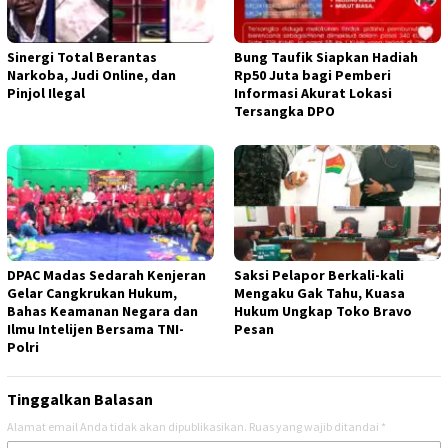
Sinergi Total Berantas
Bung Taufik Siapkan Hadiah
Narkoba, Judi Online, dan
Rp50 Juta bagi Pemberi
Pinjol Ilegal
Informasi Akurat Lokasi
Tersangka DPO
DPAC Madas Sedarah Kenjeran
Saksi Pelapor Berkali-kali
Gelar Cangkrukan Hukum,
Mengaku Gak Tahu, Kuasa
Bahas Keamanan Negara dan
Hukum Ungkap Toko Bravo
Ilmu Intelijen Bersama TNI-
Pesan
Polri
Tinggalkan Balasan
Alamat email Anda tidak akan dipublikasikan.
Ruas yang wajib ditandai
*