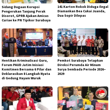
141 Karton Rokok Diduga Ilegal
Sidang Dugaan Korupsi
Diamankan Bea Cukai Juanda,
Pengerukan Tanjung Perak
Dua Sopir Dilepas
Disorot, GPRB Ajukan Amicus
Curiae ke PN Tipikor Surabaya
Hentikan Kriminalisasi Guru,
Pemkot Surabaya Tetapkan
Forum PAUD Jatim Inisiasi
Direksi Perumda Air Minum
Komitmen Bersama 6 Pilar dan
Surya Sembada Periode 2026–
Deklarasikan 8 Langkah Nyata
2029
di Gedung Hayam Wuruk