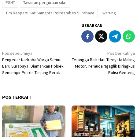
PSHT
Tawuran perguruan silat
Tim Respatti Sat Samapta Polrestabes Surabaya
warung
SEBARKAN
Navigasi
Pos sebelumnya
Pos berikutnya
Pengedar Narkoba Warga Semut
Tetangga Baik Hati Ternyata Maling
pos
Baru Surabaya, Diamankan Polsek
Motor, Pemuda Ngaglik Diringkus
Semampir Polres Tanjung Perak
Polisi Genteng
POS TERKAIT