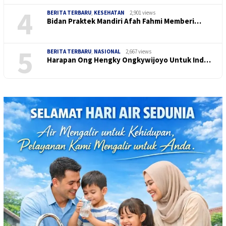
4
BERITA TERBARU
,
KESEHATAN
2,901 views
Bidan Praktek Mandiri Afah Fahmi Memberi…
5
BERITA TERBARU
,
NASIONAL
2,667 views
Harapan Ong Hengky Ongkywijoyo Untuk Ind…