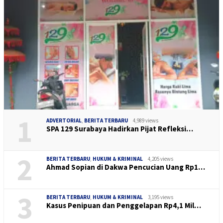
1
ADVERTORIAL
,
BERITA TERBARU
4,989 views
SPA 129 Surabaya Hadirkan Pijat Refleksi…
2
BERITA TERBARU
,
HUKUM & KRIMINAL
4,205 views
Ahmad Sopian di Dakwa Pencucian Uang Rp1…
3
BERITA TERBARU
,
HUKUM & KRIMINAL
3,195 views
Kasus Penipuan dan Penggelapan Rp4,1 Mil…