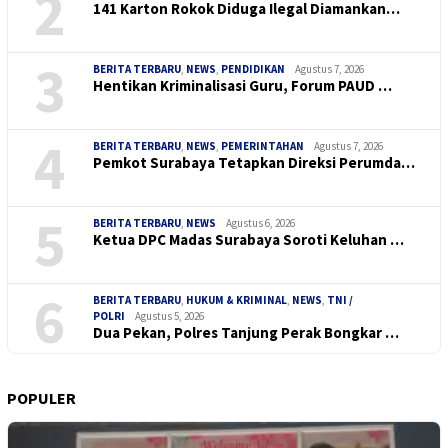
2
141 Karton Rokok Diduga Ilegal Diamankan…
3
BERITA TERBARU
,
NEWS
,
PENDIDIKAN
Agustus 7, 2026
Hentikan Kriminalisasi Guru, Forum PAUD …
4
BERITA TERBARU
,
NEWS
,
PEMERINTAHAN
Agustus 7, 2026
Pemkot Surabaya Tetapkan Direksi Perumda…
5
BERITA TERBARU
,
NEWS
Agustus 6, 2026
Ketua DPC Madas Surabaya Soroti Keluhan …
6
BERITA TERBARU
,
HUKUM & KRIMINAL
,
NEWS
,
TNI /
POLRI
Agustus 5, 2026
Dua Pekan, Polres Tanjung Perak Bongkar …
POPULER