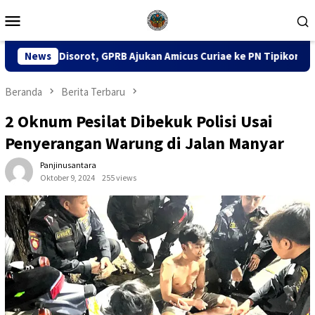
Loncat
Menu
ke
Mobile
konten
Ajukan Amicus Curiae ke PN Tipikor Surabaya
News
141 Karton
Beranda
Berita Terbaru
2 Oknum Pesilat Dibekuk Polisi Usai
Penyerangan Warung di Jalan Manyar
Panjinusantara
Oktober 9, 2024
255 views