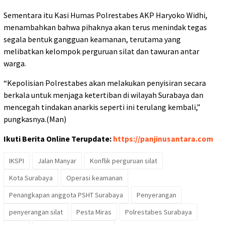
Sementara itu Kasi Humas Polrestabes AKP Haryoko Widhi,
menambahkan bahwa pihaknya akan terus menindak tegas
segala bentuk gangguan keamanan, terutama yang
melibatkan kelompok perguruan silat dan tawuran antar
warga.
“Kepolisian Polrestabes akan melakukan penyisiran secara
berkala untuk menjaga ketertiban di wilayah Surabaya dan
mencegah tindakan anarkis seperti ini terulang kembali,”
pungkasnya.(Man)
Ikuti Berita Online Terupdate:
https://panjinusantara.com
IKSPI
Jalan Manyar
Konflik perguruan silat
Kota Surabaya
Operasi keamanan
Penangkapan anggota PSHT Surabaya
Penyerangan
penyerangan silat
Pesta Miras
Polrestabes Surabaya