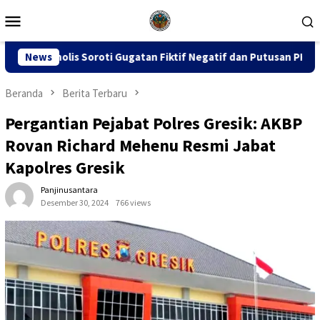
Loncat
Menu
ke
Mobile
konten
ugatan Fiktif Negatif dan Putusan PK 155
News
Sidang Dugaan
Beranda
Berita Terbaru
Pergantian Pejabat Polres Gresik: AKBP
Rovan Richard Mehenu Resmi Jabat
Kapolres Gresik
Panjinusantara
Desember 30, 2024
766 views