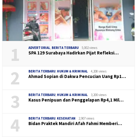
1
ADVERTORIAL
,
BERITA TERBARU
5,002 views
SPA 129 Surabaya Hadirkan Pijat Refleksi…
2
BERITA TERBARU
,
HUKUM & KRIMINAL
4,208 views
Ahmad Sopian di Dakwa Pencucian Uang Rp1…
3
BERITA TERBARU
,
HUKUM & KRIMINAL
3,200 views
Kasus Penipuan dan Penggelapan Rp4,1 Mil…
4
BERITA TERBARU
,
KESEHATAN
2,907 views
Bidan Praktek Mandiri Afah Fahmi Memberi…