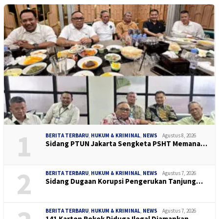
1
BERITA TERBARU
,
HUKUM & KRIMINAL
,
NEWS
Agustus 8, 2026
Sidang PTUN Jakarta Sengketa PSHT Memana…
2
BERITA TERBARU
,
HUKUM & KRIMINAL
,
NEWS
Agustus 7, 2026
Sidang Dugaan Korupsi Pengerukan Tanjung…
BERITA TERBARU
,
HUKUM & KRIMINAL
,
NEWS
Agustus 7, 2026
141 Karton Rokok Diduga Ilegal Diamankan…