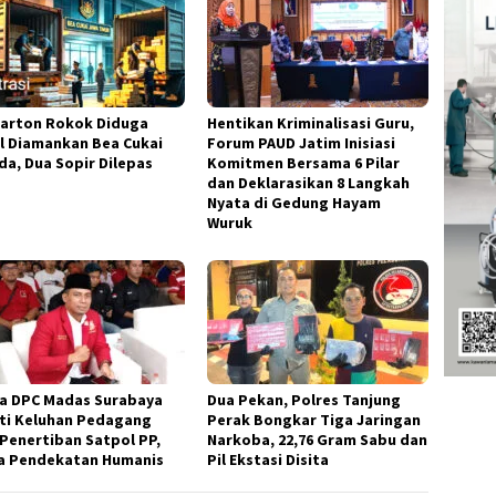
Karton Rokok Diduga
Hentikan Kriminalisasi Guru,
al Diamankan Bea Cukai
Forum PAUD Jatim Inisiasi
da, Dua Sopir Dilepas
Komitmen Bersama 6 Pilar
dan Deklarasikan 8 Langkah
Nyata di Gedung Hayam
Wuruk
a DPC Madas Surabaya
Dua Pekan, Polres Tanjung
ti Keluhan Pedagang
Perak Bongkar Tiga Jaringan
 Penertiban Satpol PP,
Narkoba, 22,76 Gram Sabu dan
a Pendekatan Humanis
Pil Ekstasi Disita