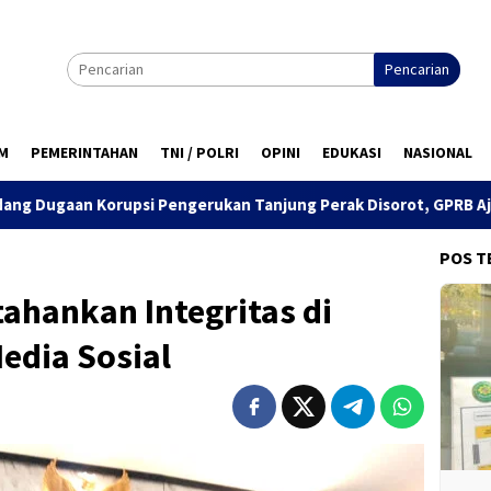
Pencarian
M
PEMERINTAHAN
TNI / POLRI
OPINI
EDUKASI
NASIONAL
gerukan Tanjung Perak Disorot, GPRB Ajukan Amicus Curiae ke P
POS T
ahankan Integritas di
edia Sosial