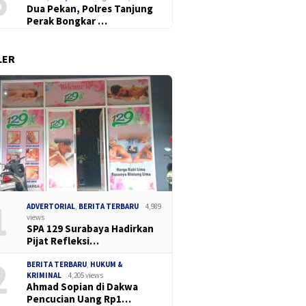
6
Dua Pekan, Polres Tanjung
Perak Bongkar …
LER
1
ADVERTORIAL
,
BERITA TERBARU
4,989
views
SPA 129 Surabaya Hadirkan
Pijat Refleksi…
2
BERITA TERBARU
,
HUKUM &
KRIMINAL
4,205 views
Ahmad Sopian di Dakwa
Pencucian Uang Rp1…