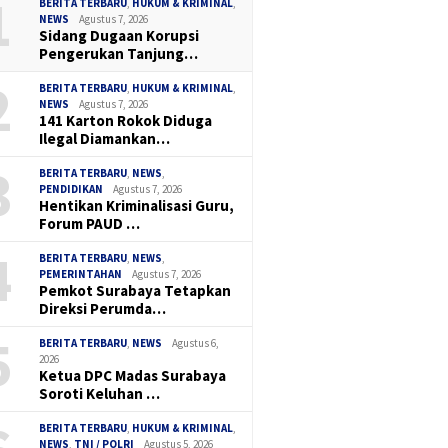
1
BERITA TERBARU
,
HUKUM & KRIMINAL
,
NEWS
Agustus 7, 2026
Sidang Dugaan Korupsi
Pengerukan Tanjung…
2
BERITA TERBARU
,
HUKUM & KRIMINAL
,
NEWS
Agustus 7, 2026
141 Karton Rokok Diduga
Ilegal Diamankan…
3
BERITA TERBARU
,
NEWS
,
PENDIDIKAN
Agustus 7, 2026
Hentikan Kriminalisasi Guru,
Forum PAUD …
4
BERITA TERBARU
,
NEWS
,
PEMERINTAHAN
Agustus 7, 2026
Pemkot Surabaya Tetapkan
Direksi Perumda…
5
BERITA TERBARU
,
NEWS
Agustus 6,
2026
Ketua DPC Madas Surabaya
Soroti Keluhan …
BERITA TERBARU
,
HUKUM & KRIMINAL
,
NEWS
,
TNI / POLRI
Agustus 5, 2026