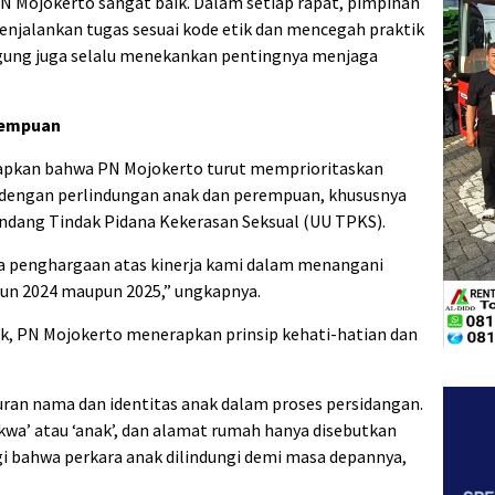
 PN Mojokerto sangat baik. Dalam setiap rapat, pimpinan
njalankan tugas sesuai kode etik dan mencegah praktik
Agung juga selalu menekankan pentingnya menjaga
rempuan
kapkan bahwa PN Mojokerto turut memprioritaskan
 dengan perlindungan anak dan perempuan, khususnya
dang Tindak Pidana Kekerasan Seksual (UU TPKS).
a penghargaan atas kinerja kami dalam menangani
ahun 2024 maupun 2025,” ungkapnya.
k, PN Mojokerto menerapkan prinsip kehati-hatian dan
ran nama dan identitas anak dalam proses persidangan.
wa’ atau ‘anak’, dan alamat rumah hanya disebutkan
gi bahwa perkara anak dilindungi demi masa depannya,