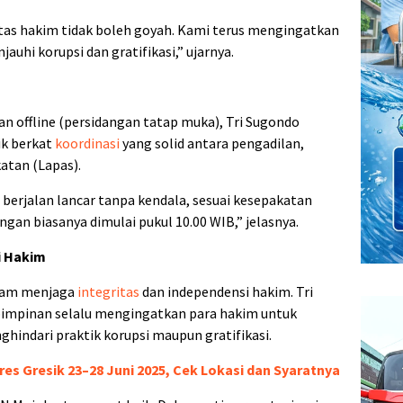
itas hakim tidak boleh goyah. Kami terus mengingatkan
auhi korupsi dan gratifikasi,” ujarnya.
an offline (persidangan tatap muka), Tri Sugondo
ik berkat
koordinasi
yang solid antara pengadilan,
atan (Lapas).
 berjalan lancar tanpa kendala, sesuai kesepakatan
gan biasanya dimulai pukul 10.00 WIB,” jelasnya.
i Hakim
lam menjaga
integritas
dan independensi hakim. Tri
pimpinan selalu mengingatkan para hakim untuk
hindari praktik korupsi maupun gratifikasi.
res Gresik 23–28 Juni 2025, Cek Lokasi dan Syaratnya