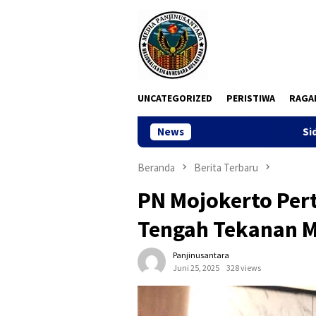
Loncat
ke
konten
UNCATEGORIZED
PERISTIWA
RAGA
News
Sidang Dugaan Korupsi Pen
Beranda
Berita Terbaru
PN Mojokerto Pert
Tengah Tekanan M
Panjinusantara
Juni 25, 2025
328 views