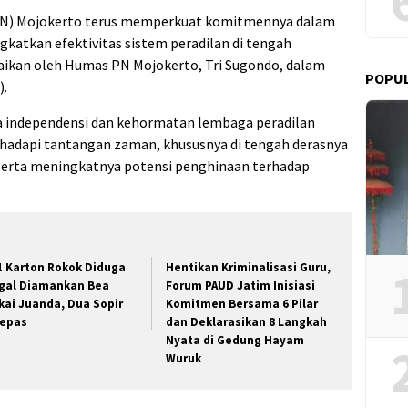
PN) Mojokerto terus memperkuat komitmennya dalam
katkan efektivitas sistem peradilan di tengah
mpaikan oleh Humas PN Mojokerto, Tri Sugondo, dalam
POPU
).
 independensi dan kehormatan lembaga peradilan
adapi tantangan zaman, khususnya di tengah derasnya
l serta meningkatnya potensi penghinaan terhadap
1 Karton Rokok Diduga
Hentikan Kriminalisasi Guru,
egal Diamankan Bea
Forum PAUD Jatim Inisiasi
kai Juanda, Dua Sopir
Komitmen Bersama 6 Pilar
lepas
dan Deklarasikan 8 Langkah
Nyata di Gedung Hayam
Wuruk