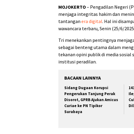
MOJOKERTO
– Pengadilan Negeri (
menjaga integritas hakim dan mening
tantangan
era digital
. Hal ini disa
wawancara terbaru, Senin (25/6/2025
Tri menekankan pentingnya menjaga
sebagai benteng utama dalam mengh
tekanan opini publik di media sosia
institusi peradilan.
BACAAN LAINNYA
Sidang Dugaan Korupsi
14
Pengerukan Tanjung Perak
Il
Disorot, GPRB Ajukan Amicus
Cu
Curiae ke PN Tipikor
Di
Surabaya