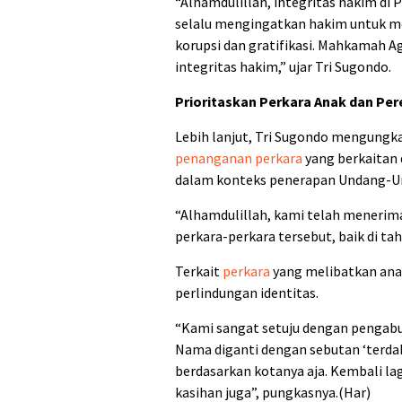
“Alhamdulillah, integritas hakim di
selalu mengingatkan hakim untuk me
korupsi dan gratifikasi. Mahkamah 
integritas hakim,” ujar Tri Sugondo.
Prioritaskan Perkara Anak dan Pe
Lebih lanjut, Tri Sugondo mengung
penanganan perkara
yang berkaitan
dalam konteks penerapan Undang-Un
“Alhamdulillah, kami telah menerim
perkara-perkara tersebut, baik di t
Terkait
perkara
yang melibatkan ana
perlindungan identitas.
“Kami sangat setuju dengan pengabu
Nama diganti dengan sebutan ‘terdak
berdasarkan kotanya aja. Kembali la
kasihan juga”, pungkasnya.(Har)