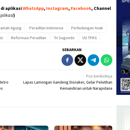
di aplikasi
WhatsApp
,
Instagram
,
Facebook
, Channel
plikasi
)
amah Agung
Peradilan Indonesia
Perlindungan Anak
to
Reformasi Peradilan
Tri Sugondo
UU TPKS
SEBARKAN
Pos berikutnya
Metro
Lapas Lamongan Gandeng Disnaker, Gelar Pelatihan
es
Kemandirian untuk Narapidana