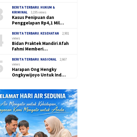
3
BERITA TERBARU
,
HUKUM &
KRIMINAL
3,195 views
Kasus Penipuan dan
Penggelapan Rp4,1 Mil…
4
BERITA TERBARU
,
KESEHATAN
2,901
views
Bidan Praktek Mandiri Afah
Fahmi Memberi…
5
BERITA TERBARU
,
NASIONAL
2,667
views
Harapan Ong Hengky
Ongkywijoyo Untuk Ind…