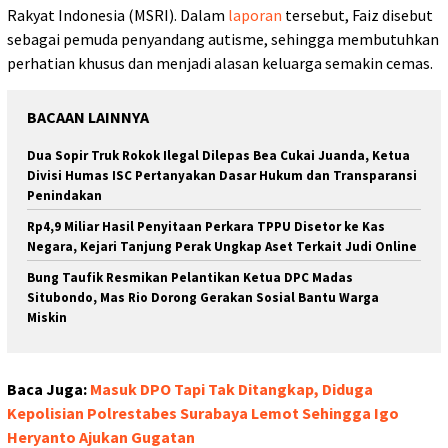
Rakyat Indonesia (MSRI). Dalam
laporan
tersebut, Faiz disebut
sebagai pemuda penyandang autisme, sehingga membutuhkan
perhatian khusus dan menjadi alasan keluarga semakin cemas.
BACAAN LAINNYA
Dua Sopir Truk Rokok Ilegal Dilepas Bea Cukai Juanda, Ketua
Divisi Humas ISC Pertanyakan Dasar Hukum dan Transparansi
Penindakan
Rp4,9 Miliar Hasil Penyitaan Perkara TPPU Disetor ke Kas
Negara, Kejari Tanjung Perak Ungkap Aset Terkait Judi Online
Bung Taufik Resmikan Pelantikan Ketua DPC Madas
Situbondo, Mas Rio Dorong Gerakan Sosial Bantu Warga
Miskin
Baca Juga:
Masuk DPO Tapi Tak Ditangkap, Diduga
Kepolisian Polrestabes Surabaya Lemot Sehingga Igo
Heryanto Ajukan Gugatan