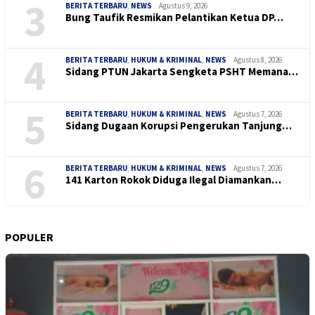
3
BERITA TERBARU
,
NEWS
Agustus 9, 2026
Bung Taufik Resmikan Pelantikan Ketua DP…
4
BERITA TERBARU
,
HUKUM & KRIMINAL
,
NEWS
Agustus 8, 2026
Sidang PTUN Jakarta Sengketa PSHT Memana…
5
BERITA TERBARU
,
HUKUM & KRIMINAL
,
NEWS
Agustus 7, 2026
Sidang Dugaan Korupsi Pengerukan Tanjung…
6
BERITA TERBARU
,
HUKUM & KRIMINAL
,
NEWS
Agustus 7, 2026
141 Karton Rokok Diduga Ilegal Diamankan…
POPULER