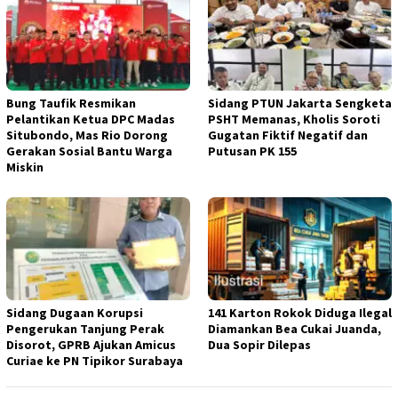
Bung Taufik Resmikan
Sidang PTUN Jakarta Sengketa
Pelantikan Ketua DPC Madas
PSHT Memanas, Kholis Soroti
Situbondo, Mas Rio Dorong
Gugatan Fiktif Negatif dan
Gerakan Sosial Bantu Warga
Putusan PK 155
Miskin
Sidang Dugaan Korupsi
141 Karton Rokok Diduga Ilegal
Pengerukan Tanjung Perak
Diamankan Bea Cukai Juanda,
Disorot, GPRB Ajukan Amicus
Dua Sopir Dilepas
Curiae ke PN Tipikor Surabaya