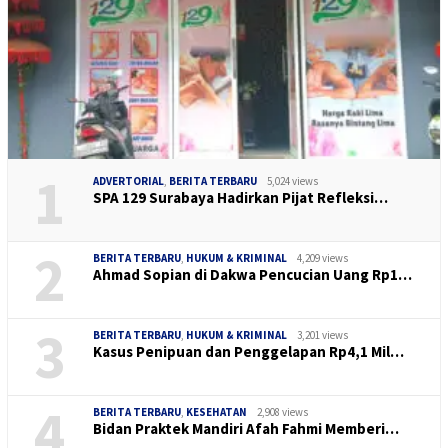
1
ADVERTORIAL
,
BERITA TERBARU
5,024 views
SPA 129 Surabaya Hadirkan Pijat Refleksi…
2
BERITA TERBARU
,
HUKUM & KRIMINAL
4,209 views
Ahmad Sopian di Dakwa Pencucian Uang Rp1…
3
BERITA TERBARU
,
HUKUM & KRIMINAL
3,201 views
Kasus Penipuan dan Penggelapan Rp4,1 Mil…
4
BERITA TERBARU
,
KESEHATAN
2,908 views
Bidan Praktek Mandiri Afah Fahmi Memberi…