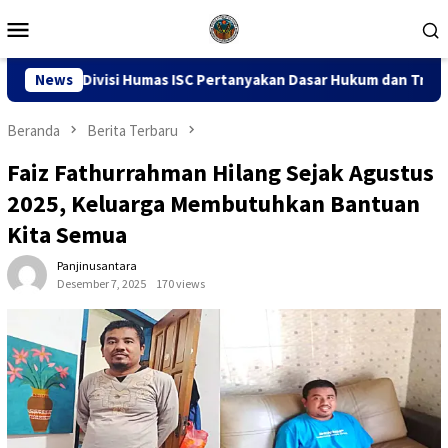
Loncat
Menu
ke
Mobile
konten
s ISC Pertanyakan Dasar Hukum dan Transparansi Penindakan
News
Beranda
Berita Terbaru
Faiz Fathurrahman Hilang Sejak Agustus
2025, Keluarga Membutuhkan Bantuan
Kita Semua
Panjinusantara
Desember 7, 2025
170 views