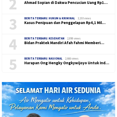
2
Ahmad Sopian di Dakwa Pencucian Uang Rp1…
3
BERITA TERBARU
,
HUKUM & KRIMINAL
3,193 views
Kasus Penipuan dan Penggelapan Rp4,1 Mil…
4
BERITA TERBARU
,
KESEHATAN
2,898 views
Bidan Praktek Mandiri Afah Fahmi Memberi…
5
BERITA TERBARU
,
NASIONAL
2,666 views
Harapan Ong Hengky Ongkywijoyo Untuk Ind…