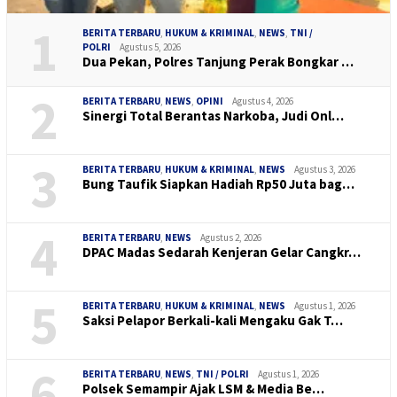
1
BERITA TERBARU
,
HUKUM & KRIMINAL
,
NEWS
,
TNI /
POLRI
Agustus 5, 2026
Dua Pekan, Polres Tanjung Perak Bongkar …
2
BERITA TERBARU
,
NEWS
,
OPINI
Agustus 4, 2026
Sinergi Total Berantas Narkoba, Judi Onl…
3
BERITA TERBARU
,
HUKUM & KRIMINAL
,
NEWS
Agustus 3, 2026
Bung Taufik Siapkan Hadiah Rp50 Juta bag…
4
BERITA TERBARU
,
NEWS
Agustus 2, 2026
DPAC Madas Sedarah Kenjeran Gelar Cangkr…
5
BERITA TERBARU
,
HUKUM & KRIMINAL
,
NEWS
Agustus 1, 2026
Saksi Pelapor Berkali-kali Mengaku Gak T…
6
BERITA TERBARU
,
NEWS
,
TNI / POLRI
Agustus 1, 2026
Polsek Semampir Ajak LSM & Media Be…