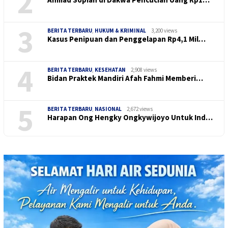
2
3
BERITA TERBARU
,
HUKUM & KRIMINAL
3,200 views
Kasus Penipuan dan Penggelapan Rp4,1 Mil…
4
BERITA TERBARU
,
KESEHATAN
2,908 views
Bidan Praktek Mandiri Afah Fahmi Memberi…
5
BERITA TERBARU
,
NASIONAL
2,672 views
Harapan Ong Hengky Ongkywijoyo Untuk Ind…