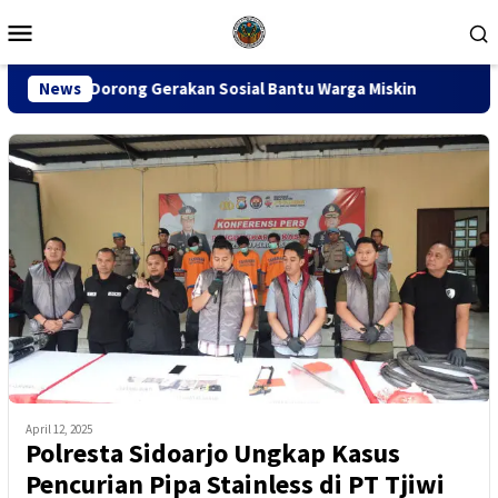
Loncat
Menu
ke
Mobile
konten
erakan Sosial Bantu Warga Miskin
News
Sidang PTUN Jakarta S
April 12, 2025
Polresta Sidoarjo Ungkap Kasus
Pencurian Pipa Stainless di PT Tjiwi