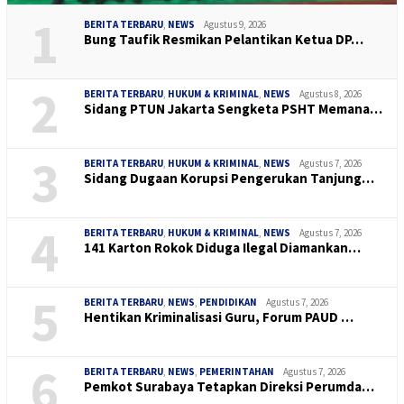
1
BERITA TERBARU
,
NEWS
Agustus 9, 2026
Bung Taufik Resmikan Pelantikan Ketua DP…
2
BERITA TERBARU
,
HUKUM & KRIMINAL
,
NEWS
Agustus 8, 2026
Sidang PTUN Jakarta Sengketa PSHT Memana…
3
BERITA TERBARU
,
HUKUM & KRIMINAL
,
NEWS
Agustus 7, 2026
Sidang Dugaan Korupsi Pengerukan Tanjung…
4
BERITA TERBARU
,
HUKUM & KRIMINAL
,
NEWS
Agustus 7, 2026
141 Karton Rokok Diduga Ilegal Diamankan…
5
BERITA TERBARU
,
NEWS
,
PENDIDIKAN
Agustus 7, 2026
Hentikan Kriminalisasi Guru, Forum PAUD …
6
BERITA TERBARU
,
NEWS
,
PEMERINTAHAN
Agustus 7, 2026
Pemkot Surabaya Tetapkan Direksi Perumda…