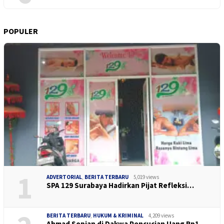
POPULER
1
ADVERTORIAL
,
BERITA TERBARU
5,019 views
SPA 129 Surabaya Hadirkan Pijat Refleksi…
BERITA TERBARU
,
HUKUM & KRIMINAL
4,209 views
Ahmad Sopian di Dakwa Pencucian Uang Rp1…