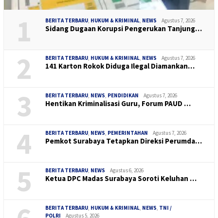
1
BERITA TERBARU
,
HUKUM & KRIMINAL
,
NEWS
Agustus 7, 2026
Sidang Dugaan Korupsi Pengerukan Tanjung…
2
BERITA TERBARU
,
HUKUM & KRIMINAL
,
NEWS
Agustus 7, 2026
141 Karton Rokok Diduga Ilegal Diamankan…
3
BERITA TERBARU
,
NEWS
,
PENDIDIKAN
Agustus 7, 2026
Hentikan Kriminalisasi Guru, Forum PAUD …
4
BERITA TERBARU
,
NEWS
,
PEMERINTAHAN
Agustus 7, 2026
Pemkot Surabaya Tetapkan Direksi Perumda…
5
BERITA TERBARU
,
NEWS
Agustus 6, 2026
Ketua DPC Madas Surabaya Soroti Keluhan …
BERITA TERBARU
,
HUKUM & KRIMINAL
,
NEWS
,
TNI /
POLRI
Agustus 5, 2026