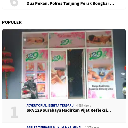
6
Dua Pekan, Polres Tanjung Perak Bongkar …
POPULER
1
ADVERTORIAL
,
BERITA TERBARU
4,989 views
SPA 129 Surabaya Hadirkan Pijat Refleksi…
BERITA TERBARU
,
HUKUM & KRIMINAL
4,205 views