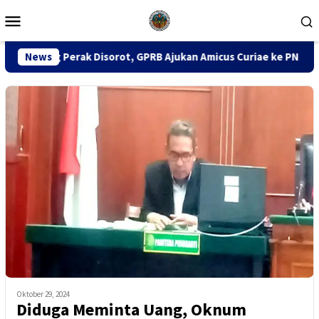
Loncat
Menu
ke
Mobile
konten
 Disorot, GPRB Ajukan Amicus Curiae ke PN Tipikor Surabaya
News
Oktober 29, 2024
Diduga Meminta Uang, Oknum