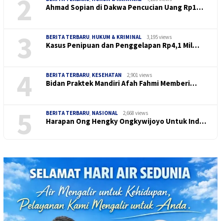
2
Ahmad Sopian di Dakwa Pencucian Uang Rp1…
3
BERITA TERBARU
,
HUKUM & KRIMINAL
3,195 views
Kasus Penipuan dan Penggelapan Rp4,1 Mil…
4
BERITA TERBARU
,
KESEHATAN
2,901 views
Bidan Praktek Mandiri Afah Fahmi Memberi…
5
BERITA TERBARU
,
NASIONAL
2,668 views
Harapan Ong Hengky Ongkywijoyo Untuk Ind…