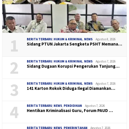
1
BERITA TERBARU
,
HUKUM & KRIMINAL
,
NEWS
Agustus 8, 2026
Sidang PTUN Jakarta Sengketa PSHT Memana…
2
BERITA TERBARU
,
HUKUM & KRIMINAL
,
NEWS
Agustus 7, 2026
Sidang Dugaan Korupsi Pengerukan Tanjung…
3
BERITA TERBARU
,
HUKUM & KRIMINAL
,
NEWS
Agustus 7, 2026
141 Karton Rokok Diduga Ilegal Diamankan…
4
BERITA TERBARU
,
NEWS
,
PENDIDIKAN
Agustus 7, 2026
Hentikan Kriminalisasi Guru, Forum PAUD …
BERITA TERBARU
,
NEWS
,
PEMERINTAHAN
Agustus 7, 2026