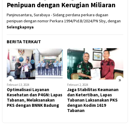
Penipuan dengan Kerugian Miliaran
Panjinusantara, Surabaya - Sidang perdana perkara dugaan
penipuan dengan nomor Perkara 1994/Pid.B/2024/PN Sby, dengan
Selengkapnya
BERITA TERKAIT
«
»
Februari 13, 2024
Februari 2, 2024
J
Optimalisasi Layanan
Jaga Stabilitas Keamanan
O
Kesehatan dan P4GN: Lapas
dan Ketertiban, Lapas
E
Tabanan, Melaksanakan
Tabanan Laksanakan PKS
PKS dengan BNNK Badung
dengan Kodim 1619
T
Tabanan
K