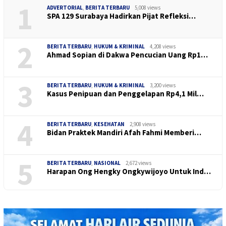
1
ADVERTORIAL
,
BERITA TERBARU
5,008 views
SPA 129 Surabaya Hadirkan Pijat Refleksi…
2
BERITA TERBARU
,
HUKUM & KRIMINAL
4,208 views
Ahmad Sopian di Dakwa Pencucian Uang Rp1…
3
BERITA TERBARU
,
HUKUM & KRIMINAL
3,200 views
Kasus Penipuan dan Penggelapan Rp4,1 Mil…
4
BERITA TERBARU
,
KESEHATAN
2,908 views
Bidan Praktek Mandiri Afah Fahmi Memberi…
5
BERITA TERBARU
,
NASIONAL
2,672 views
Harapan Ong Hengky Ongkywijoyo Untuk Ind…