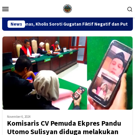
Loncat
Menu
ke
Mobile
konten
Soroti Gugatan Fiktif Negatif dan Putusan PK 155
News
Sidan
November 6, 2024
Komisaris CV Pemuda Ekpres Pandu
Utomo Sulisyan diduga melakukan