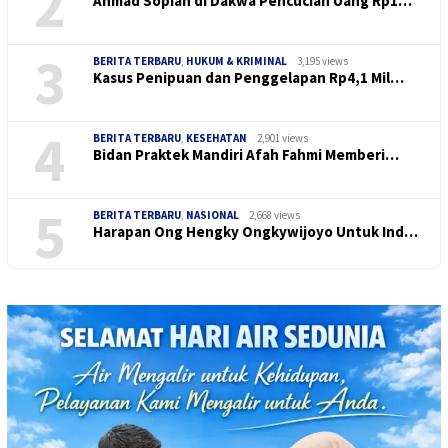
2
Ahmad Sopian di Dakwa Pencucian Uang Rp1…
3
BERITA TERBARU
,
HUKUM & KRIMINAL
3,195 views
Kasus Penipuan dan Penggelapan Rp4,1 Mil…
4
BERITA TERBARU
,
KESEHATAN
2,901 views
Bidan Praktek Mandiri Afah Fahmi Memberi…
5
BERITA TERBARU
,
NASIONAL
2,668 views
Harapan Ong Hengky Ongkywijoyo Untuk Ind…