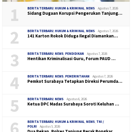
1
BERITA TERBARU
,
HUKUM & KRIMINAL
,
NEWS
Agustus 7, 2026
Sidang Dugaan Korupsi Pengerukan Tanjung…
2
BERITA TERBARU
,
HUKUM & KRIMINAL
,
NEWS
Agustus 7, 2026
141 Karton Rokok Diduga Ilegal Diamankan…
3
BERITA TERBARU
,
NEWS
,
PENDIDIKAN
Agustus 7, 2026
Hentikan Kriminalisasi Guru, Forum PAUD …
4
BERITA TERBARU
,
NEWS
,
PEMERINTAHAN
Agustus 7, 2026
Pemkot Surabaya Tetapkan Direksi Perumda…
5
BERITA TERBARU
,
NEWS
Agustus 6, 2026
Ketua DPC Madas Surabaya Soroti Keluhan …
6
BERITA TERBARU
,
HUKUM & KRIMINAL
,
NEWS
,
TNI /
POLRI
Agustus 5, 2026
Dua Pekan, Polres Tanjung Perak Bongkar …