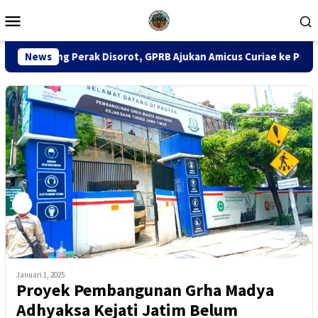
Loncat
Menu
ke
Mobile
konten
 Disorot, GPRB Ajukan Amicus Curiae ke PN Tipikor Surabaya
News
Januari 1, 2025
Proyek Pembangunan Grha Madya
Adhyaksa Kejati Jatim Belum