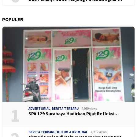
POPULER
1
ADVERTORIAL
,
BERITA TERBARU
4,989 views
SPA 129 Surabaya Hadirkan Pijat Refleksi…
BERITA TERBARU
,
HUKUM & KRIMINAL
4,205 views