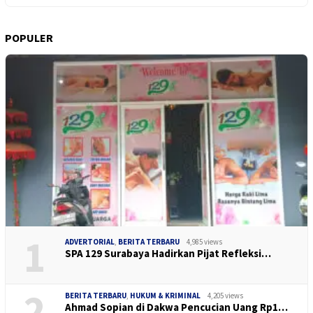
POPULER
1
ADVERTORIAL
,
BERITA TERBARU
4,985 views
SPA 129 Surabaya Hadirkan Pijat Refleksi…
2
BERITA TERBARU
,
HUKUM & KRIMINAL
4,205 views
Ahmad Sopian di Dakwa Pencucian Uang Rp1…