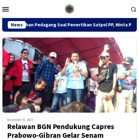
Loncat
Menu
ke
Mobile
konten
dagang Soal Penertiban Satpol PP, Minta Pendekatan Humanis
News
Desember 31, 2023
Relawan BGN Pendukung Capres
Prabowo-Gibran Gelar Senam