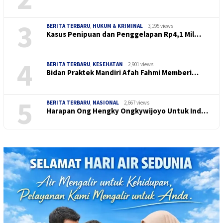
3
BERITA TERBARU
,
HUKUM & KRIMINAL
3,195 views
Kasus Penipuan dan Penggelapan Rp4,1 Mil…
4
BERITA TERBARU
,
KESEHATAN
2,901 views
Bidan Praktek Mandiri Afah Fahmi Memberi…
5
BERITA TERBARU
,
NASIONAL
2,667 views
Harapan Ong Hengky Ongkywijoyo Untuk Ind…