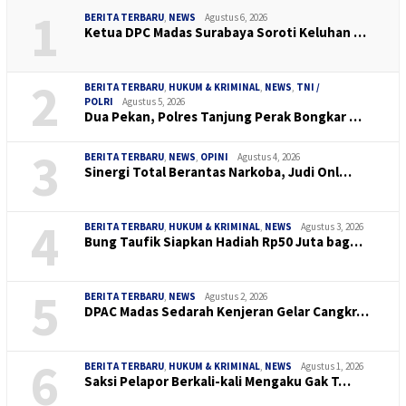
1
BERITA TERBARU
,
NEWS
Agustus 6, 2026
Ketua DPC Madas Surabaya Soroti Keluhan …
2
BERITA TERBARU
,
HUKUM & KRIMINAL
,
NEWS
,
TNI /
POLRI
Agustus 5, 2026
Dua Pekan, Polres Tanjung Perak Bongkar …
3
BERITA TERBARU
,
NEWS
,
OPINI
Agustus 4, 2026
Sinergi Total Berantas Narkoba, Judi Onl…
4
BERITA TERBARU
,
HUKUM & KRIMINAL
,
NEWS
Agustus 3, 2026
Bung Taufik Siapkan Hadiah Rp50 Juta bag…
5
BERITA TERBARU
,
NEWS
Agustus 2, 2026
DPAC Madas Sedarah Kenjeran Gelar Cangkr…
6
BERITA TERBARU
,
HUKUM & KRIMINAL
,
NEWS
Agustus 1, 2026
Saksi Pelapor Berkali-kali Mengaku Gak T…