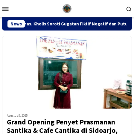
Loncat
Menu
ke
Mobile
konten
is Soroti Gugatan Fiktif Negatif dan Putusan PK 155
News
Si
Agustus 9, 2025
Grand Opening Penyet Prasmanan
Santika & Cafe Cantika di Sidoarjo,