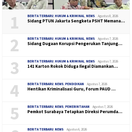
1
BERITA TERBARU
,
HUKUM & KRIMINAL
,
NEWS
Agustus 8, 2026
Sidang PTUN Jakarta Sengketa PSHT Memana…
2
BERITA TERBARU
,
HUKUM & KRIMINAL
,
NEWS
Agustus 7, 2026
Sidang Dugaan Korupsi Pengerukan Tanjung…
3
BERITA TERBARU
,
HUKUM & KRIMINAL
,
NEWS
Agustus 7, 2026
141 Karton Rokok Diduga Ilegal Diamankan…
4
BERITA TERBARU
,
NEWS
,
PENDIDIKAN
Agustus 7, 2026
Hentikan Kriminalisasi Guru, Forum PAUD …
5
BERITA TERBARU
,
NEWS
,
PEMERINTAHAN
Agustus 7, 2026
Pemkot Surabaya Tetapkan Direksi Perumda…
BERITA TERBARU
,
NEWS
Agustus 6, 2026