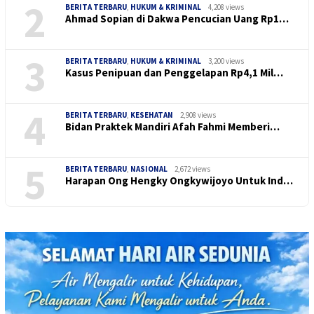
2
BERITA TERBARU
,
HUKUM & KRIMINAL
4,208 views
Ahmad Sopian di Dakwa Pencucian Uang Rp1…
3
BERITA TERBARU
,
HUKUM & KRIMINAL
3,200 views
Kasus Penipuan dan Penggelapan Rp4,1 Mil…
4
BERITA TERBARU
,
KESEHATAN
2,908 views
Bidan Praktek Mandiri Afah Fahmi Memberi…
5
BERITA TERBARU
,
NASIONAL
2,672 views
Harapan Ong Hengky Ongkywijoyo Untuk Ind…