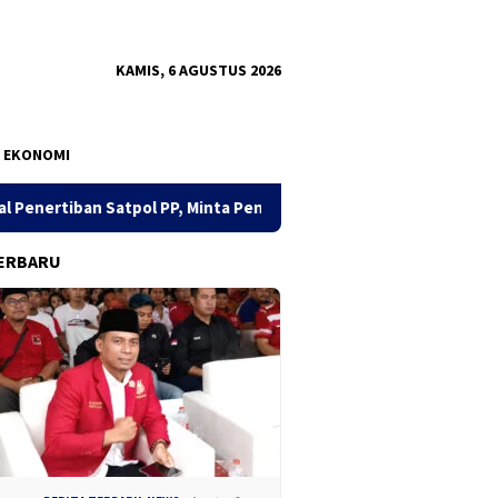
KAMIS, 6 AGUSTUS 2026
EKONOMI
 PP, Minta Pendekatan Humanis
Dua Pekan, Polres Tanjun
ERBARU