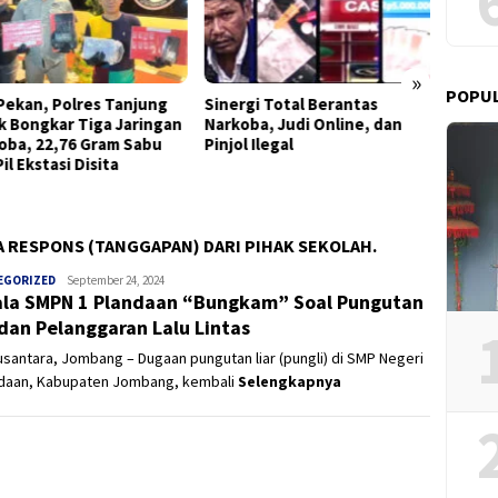
»
POPU
rgi Total Berantas
Bung Taufik Siapkan Hadiah
DPAC 
oba, Judi Online, dan
Rp50 Juta bagi Pemberi
Kenjer
l Ilegal
Informasi Akurat Lokasi
Hukum
Tersangka DPO
Negara
Bersam
A RESPONS (TANGGAPAN) DARI PIHAK SEKOLAH.
EGORIZED
Panjinusantara
September 24, 2024
la SMPN 1 Plandaan “Bungkam” Soal Pungutan
 dan Pelanggaran Lalu Lintas
usantara, Jombang – Dugaan pungutan liar (pungli) di SMP Negeri
ndaan, Kabupaten Jombang, kembali
Selengkapnya