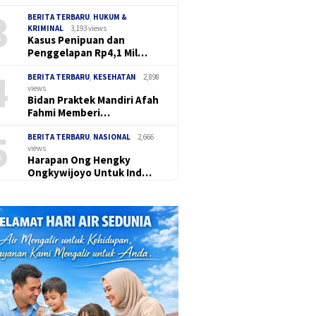
3
BERITA TERBARU
,
HUKUM &
KRIMINAL
3,193 views
Kasus Penipuan dan
Penggelapan Rp4,1 Mil…
4
BERITA TERBARU
,
KESEHATAN
2,898
views
Bidan Praktek Mandiri Afah
Fahmi Memberi…
5
BERITA TERBARU
,
NASIONAL
2,666
views
Harapan Ong Hengky
Ongkywijoyo Untuk Ind…