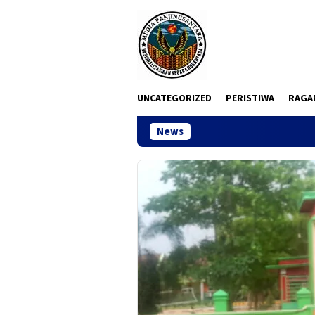
Loncat
ke
konten
UNCATEGORIZED
PERISTIWA
RAGA
News
Ketua DPC M