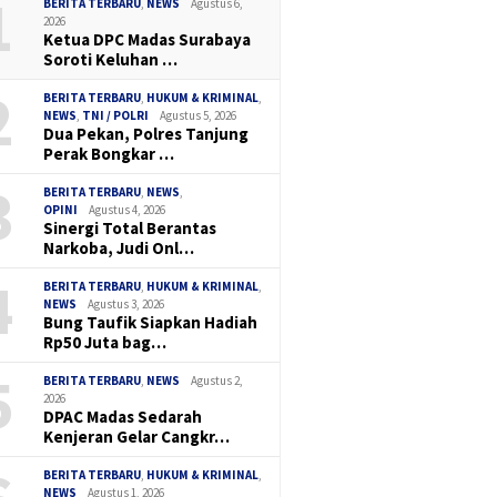
1
BERITA TERBARU
,
NEWS
Agustus 6,
2026
Ketua DPC Madas Surabaya
Soroti Keluhan …
2
BERITA TERBARU
,
HUKUM & KRIMINAL
,
NEWS
,
TNI / POLRI
Agustus 5, 2026
Dua Pekan, Polres Tanjung
Perak Bongkar …
3
BERITA TERBARU
,
NEWS
,
OPINI
Agustus 4, 2026
Sinergi Total Berantas
Narkoba, Judi Onl…
4
BERITA TERBARU
,
HUKUM & KRIMINAL
,
NEWS
Agustus 3, 2026
Bung Taufik Siapkan Hadiah
Rp50 Juta bag…
5
BERITA TERBARU
,
NEWS
Agustus 2,
2026
DPAC Madas Sedarah
Kenjeran Gelar Cangkr…
BERITA TERBARU
,
HUKUM & KRIMINAL
,
NEWS
Agustus 1, 2026