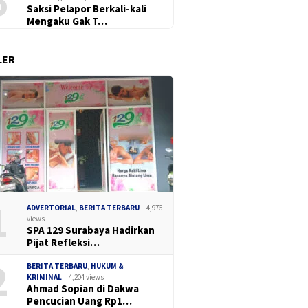
6
Saksi Pelapor Berkali-kali
Mengaku Gak T…
LER
Madas Sedarah
Dua Pek
Ketua DPC Madas Surabaya
an Gelar Cangkrukan
Perak B
Soroti Keluhan Pedagang
, Bahas Keamanan
Narkoba
Soal Penertiban Satpol PP,
 dan Ilmu Intelijen
dan Pil 
Minta Pendekatan Humanis
a TNI-Polri
1
ADVERTORIAL
,
BERITA TERBARU
4,976
views
SPA 129 Surabaya Hadirkan
Pijat Refleksi…
2
BERITA TERBARU
,
HUKUM &
KRIMINAL
4,204 views
Ahmad Sopian di Dakwa
Pencucian Uang Rp1…