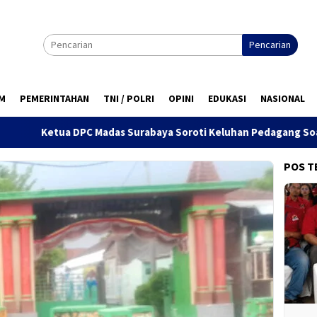
Pencarian
M
PEMERINTAHAN
TNI / POLRI
OPINI
EDUKASI
NASIONAL
adas Surabaya Soroti Keluhan Pedagang Soal Penertiban Satpol
POS T