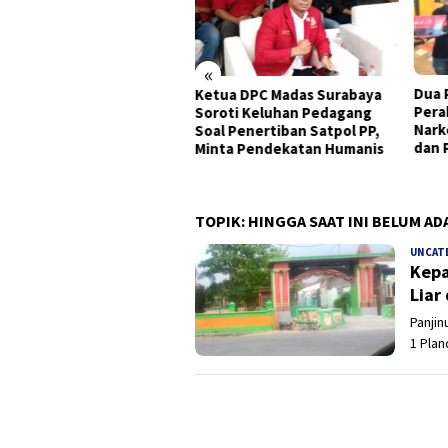
«
Dua Pekan, Polres Tanjung
Sine
ua DPC Madas Surabaya
Perak Bongkar Tiga Jaringan
Nark
oti Keluhan Pedagang
Narkoba, 22,76 Gram Sabu
Pinjo
l Penertiban Satpol PP,
dan Pil Ekstasi Disita
nta Pendekatan Humanis
TOPIK:
HINGGA SAAT INI BELUM AD
UNCAT
Kepa
Liar
Panjin
1 Pla