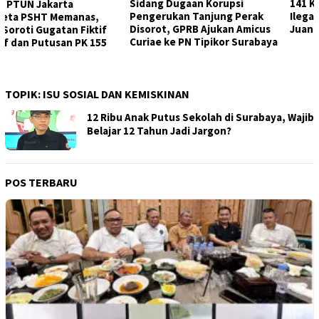
Sidang Dugaan Korupsi
141 Karton Rokok Diduga
Pengerukan Tanjung Perak
Ilegal Diamankan Bea Cukai
Disorot, GPRB Ajukan Amicus
Juanda, Dua Sopir Dilepas
Curiae ke PN Tipikor Surabaya
TOPIK:
ISU SOSIAL DAN KEMISKINAN
12 Ribu Anak Putus Sekolah di Surabaya, Wajib
Belajar 12 Tahun Jadi Jargon?
POS TERBARU