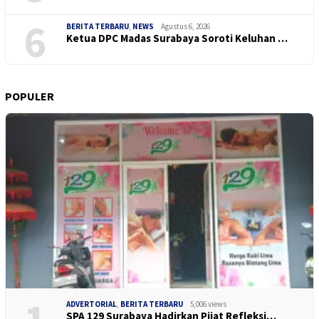
6
BERITA TERBARU
,
NEWS
Agustus 6, 2026
Ketua DPC Madas Surabaya Soroti Keluhan …
POPULER
ADVERTORIAL
,
BERITA TERBARU
5,006 views
SPA 129 Surabaya Hadirkan Pijat Refleksi…