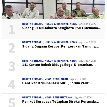
1
BERITA TERBARU
,
HUKUM & KRIMINAL
,
NEWS
Agustus 8, 2026
Sidang PTUN Jakarta Sengketa PSHT Memana…
2
BERITA TERBARU
,
HUKUM & KRIMINAL
,
NEWS
Agustus 7, 2026
Sidang Dugaan Korupsi Pengerukan Tanjung…
3
BERITA TERBARU
,
HUKUM & KRIMINAL
,
NEWS
Agustus 7, 2026
141 Karton Rokok Diduga Ilegal Diamankan…
4
BERITA TERBARU
,
NEWS
,
PENDIDIKAN
Agustus 7, 2026
Hentikan Kriminalisasi Guru, Forum PAUD …
5
BERITA TERBARU
,
NEWS
,
PEMERINTAHAN
Agustus 7, 2026
Pemkot Surabaya Tetapkan Direksi Perumda…