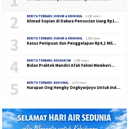
1
2
BERITA TERBARU
,
HUKUM & KRIMINAL
4,208 views
Ahmad Sopian di Dakwa Pencucian Uang Rp1…
3
BERITA TERBARU
,
HUKUM & KRIMINAL
3,200 views
Kasus Penipuan dan Penggelapan Rp4,1 Mil…
4
BERITA TERBARU
,
KESEHATAN
2,908 views
Bidan Praktek Mandiri Afah Fahmi Memberi…
5
BERITA TERBARU
,
NASIONAL
2,672 views
Harapan Ong Hengky Ongkywijoyo Untuk Ind…