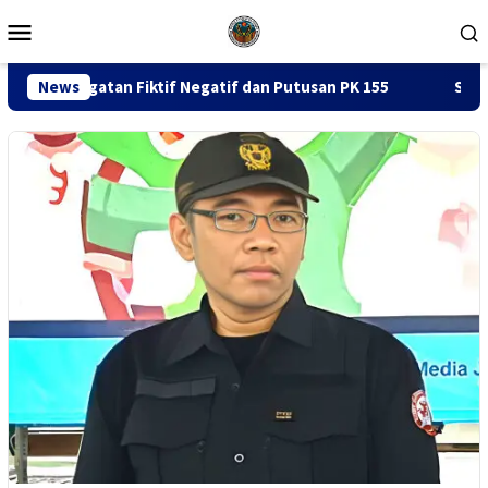
Loncat
Menu
ke
Mobile
konten
tif Negatif dan Putusan PK 155
News
Sidang Dugaan Korupsi P