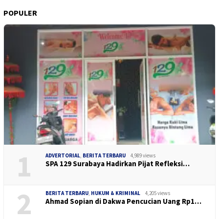
POPULER
1
ADVERTORIAL
,
BERITA TERBARU
4,989 views
SPA 129 Surabaya Hadirkan Pijat Refleksi…
2
BERITA TERBARU
,
HUKUM & KRIMINAL
4,205 views
Ahmad Sopian di Dakwa Pencucian Uang Rp1…