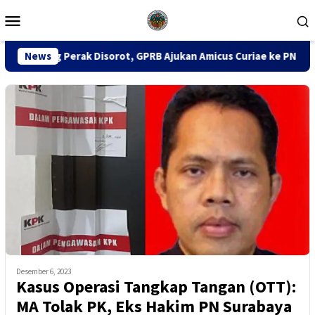
Loncat
Menu
ke
Mobile
konten
isorot, GPRB Ajukan Amicus Curiae ke PN Tipikor Surabaya
News
Desember 6, 2023
Kasus Operasi Tangkap Tangan (OTT):
MA Tolak PK, Eks Hakim PN Surabaya