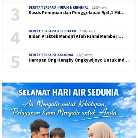
3
BERITA TERBARU
,
HUKUM & KRIMINAL
3,195 views
Kasus Penipuan dan Penggelapan Rp4,1 Mil…
4
BERITA TERBARU
,
KESEHATAN
2,901 views
Bidan Praktek Mandiri Afah Fahmi Memberi…
5
BERITA TERBARU
,
NASIONAL
2,667 views
Harapan Ong Hengky Ongkywijoyo Untuk Ind…