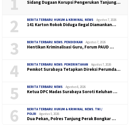
1
Sidang Dugaan Korupsi Pengerukan Tanjung…
2
BERITA TERBARU
,
HUKUM & KRIMINAL
,
NEWS
Agustus 7, 2026
141 Karton Rokok Diduga Ilegal Diamankan…
3
BERITA TERBARU
,
NEWS
,
PENDIDIKAN
Agustus 7, 2026
Hentikan Kriminalisasi Guru, Forum PAUD …
4
BERITA TERBARU
,
NEWS
,
PEMERINTAHAN
Agustus 7, 2026
Pemkot Surabaya Tetapkan Direksi Perumda…
5
BERITA TERBARU
,
NEWS
Agustus 6, 2026
Ketua DPC Madas Surabaya Soroti Keluhan …
6
BERITA TERBARU
,
HUKUM & KRIMINAL
,
NEWS
,
TNI /
POLRI
Agustus 5, 2026
Dua Pekan, Polres Tanjung Perak Bongkar …