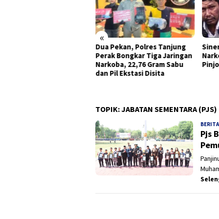
«
Dua Pekan, Polres Tanjung
Sine
ua DPC Madas Surabaya
Perak Bongkar Tiga Jaringan
Nark
oti Keluhan Pedagang
Narkoba, 22,76 Gram Sabu
Pinjo
l Penertiban Satpol PP,
dan Pil Ekstasi Disita
nta Pendekatan Humanis
TOPIK:
JABATAN SEMENTARA (PJS)
BERITA
Pjs 
Pemu
Panjin
Muham
Sele