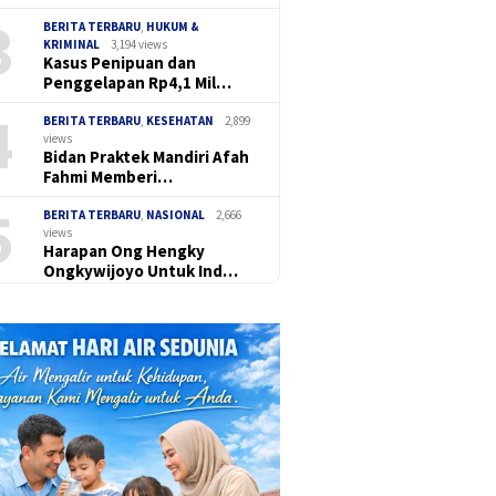
3
BERITA TERBARU
,
HUKUM &
KRIMINAL
3,194 views
Kasus Penipuan dan
Penggelapan Rp4,1 Mil…
4
BERITA TERBARU
,
KESEHATAN
2,899
views
Bidan Praktek Mandiri Afah
Fahmi Memberi…
5
BERITA TERBARU
,
NASIONAL
2,666
views
Harapan Ong Hengky
Ongkywijoyo Untuk Ind…