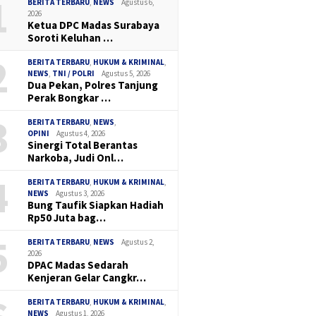
1
BERITA TERBARU
,
NEWS
Agustus 6,
2026
Ketua DPC Madas Surabaya
Soroti Keluhan …
2
BERITA TERBARU
,
HUKUM & KRIMINAL
,
NEWS
,
TNI / POLRI
Agustus 5, 2026
Dua Pekan, Polres Tanjung
Perak Bongkar …
3
BERITA TERBARU
,
NEWS
,
OPINI
Agustus 4, 2026
Sinergi Total Berantas
Narkoba, Judi Onl…
4
BERITA TERBARU
,
HUKUM & KRIMINAL
,
NEWS
Agustus 3, 2026
Bung Taufik Siapkan Hadiah
Rp50 Juta bag…
5
BERITA TERBARU
,
NEWS
Agustus 2,
2026
DPAC Madas Sedarah
Kenjeran Gelar Cangkr…
BERITA TERBARU
,
HUKUM & KRIMINAL
,
NEWS
Agustus 1, 2026