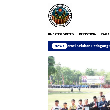
Loncat
ke
konten
UNCATEGORIZED
PERISTIWA
RAGA
C Madas Surabaya Soroti Keluhan Pedagang Soal Penertiban Sat
News