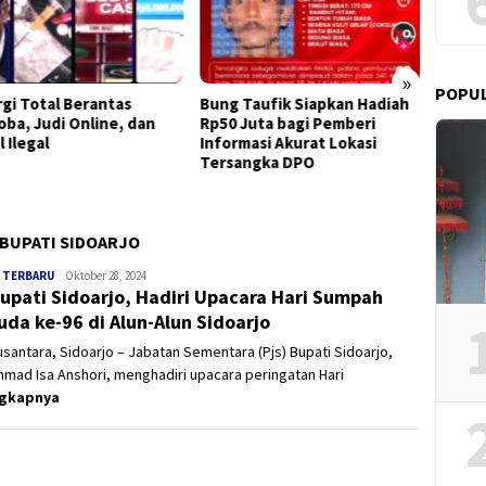
»
POPU
rgi Total Berantas
Bung Taufik Siapkan Hadiah
DPAC 
oba, Judi Online, dan
Rp50 Juta bagi Pemberi
Kenjer
l Ilegal
Informasi Akurat Lokasi
Hukum
Tersangka DPO
Negara
Bersam
 BUPATI SIDOARJO
 TERBARU
Panjinusantara
Oktober 28, 2024
Bupati Sidoarjo, Hadiri Upacara Hari Sumpah
da ke-96 di Alun-Alun Sidoarjo
usantara, Sidoarjo – Jabatan Sementara (Pjs) Bupati Sidoarjo,
mad Isa Anshori, menghadiri upacara peringatan Hari
ngkapnya