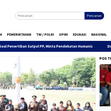
Pencarian
M
PEMERINTAHAN
TNI / POLRI
OPINI
EDUKASI
NASIONAL
pol PP, Minta Pendekatan Humanis
Dua Pekan, Polres Tanj
POS T