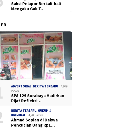
6
Saksi Pelapor Berkali-kali
Mengaku Gak T…
LER
Madas Sedarah
Dua Pek
Ketua DPC Madas Surabaya
an Gelar Cangkrukan
Perak B
Soroti Keluhan Pedagang
, Bahas Keamanan
Narkoba
Soal Penertiban Satpol PP,
 dan Ilmu Intelijen
dan Pil 
Minta Pendekatan Humanis
a TNI-Polri
1
ADVERTORIAL
,
BERITA TERBARU
4,979
views
SPA 129 Surabaya Hadirkan
Pijat Refleksi…
2
BERITA TERBARU
,
HUKUM &
KRIMINAL
4,205 views
Ahmad Sopian di Dakwa
Pencucian Uang Rp1…