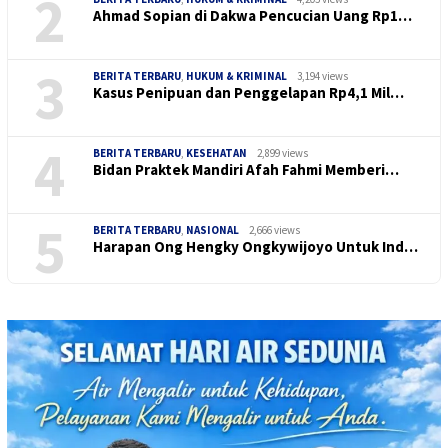
2
Ahmad Sopian di Dakwa Pencucian Uang Rp1…
3
BERITA TERBARU
,
HUKUM & KRIMINAL
3,194 views
Kasus Penipuan dan Penggelapan Rp4,1 Mil…
4
BERITA TERBARU
,
KESEHATAN
2,899 views
Bidan Praktek Mandiri Afah Fahmi Memberi…
5
BERITA TERBARU
,
NASIONAL
2,666 views
Harapan Ong Hengky Ongkywijoyo Untuk Ind…