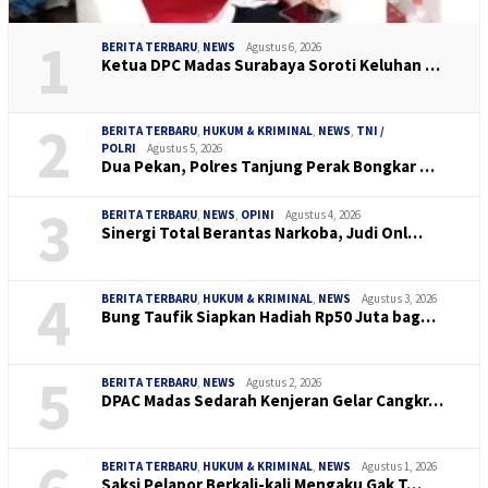
1
BERITA TERBARU
,
NEWS
Agustus 6, 2026
Ketua DPC Madas Surabaya Soroti Keluhan …
2
BERITA TERBARU
,
HUKUM & KRIMINAL
,
NEWS
,
TNI /
POLRI
Agustus 5, 2026
Dua Pekan, Polres Tanjung Perak Bongkar …
3
BERITA TERBARU
,
NEWS
,
OPINI
Agustus 4, 2026
Sinergi Total Berantas Narkoba, Judi Onl…
4
BERITA TERBARU
,
HUKUM & KRIMINAL
,
NEWS
Agustus 3, 2026
Bung Taufik Siapkan Hadiah Rp50 Juta bag…
5
BERITA TERBARU
,
NEWS
Agustus 2, 2026
DPAC Madas Sedarah Kenjeran Gelar Cangkr…
BERITA TERBARU
,
HUKUM & KRIMINAL
,
NEWS
Agustus 1, 2026
Saksi Pelapor Berkali-kali Mengaku Gak T…