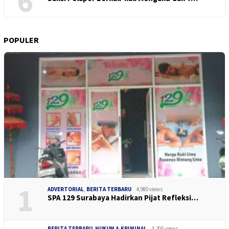
6
POPULER
1
ADVERTORIAL
,
BERITA TERBARU
4,980 views
SPA 129 Surabaya Hadirkan Pijat Refleksi…
BERITA TERBARU
,
HUKUM & KRIMINAL
4,205 views