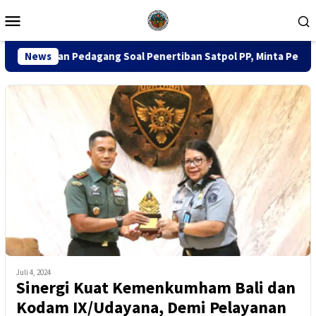
Loncat
Menu
ke
Mobile
konten
dagang Soal Penertiban Satpol PP, Minta Pendekatan Humanis
News
Juli 4, 2024
Sinergi Kuat Kemenkumham Bali dan
Kodam IX/Udayana, Demi Pelayanan