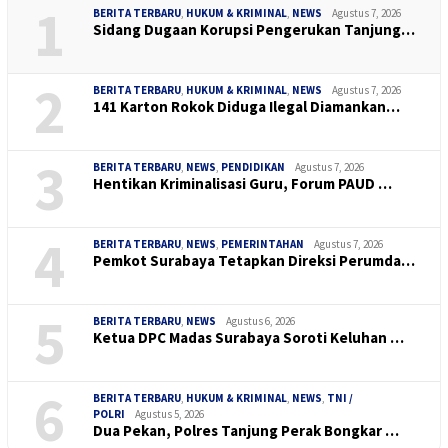
1
BERITA TERBARU
,
HUKUM & KRIMINAL
,
NEWS
Agustus 7, 2026
Sidang Dugaan Korupsi Pengerukan Tanjung…
2
BERITA TERBARU
,
HUKUM & KRIMINAL
,
NEWS
Agustus 7, 2026
141 Karton Rokok Diduga Ilegal Diamankan…
3
BERITA TERBARU
,
NEWS
,
PENDIDIKAN
Agustus 7, 2026
Hentikan Kriminalisasi Guru, Forum PAUD …
4
BERITA TERBARU
,
NEWS
,
PEMERINTAHAN
Agustus 7, 2026
Pemkot Surabaya Tetapkan Direksi Perumda…
5
BERITA TERBARU
,
NEWS
Agustus 6, 2026
Ketua DPC Madas Surabaya Soroti Keluhan …
6
BERITA TERBARU
,
HUKUM & KRIMINAL
,
NEWS
,
TNI /
POLRI
Agustus 5, 2026
Dua Pekan, Polres Tanjung Perak Bongkar …