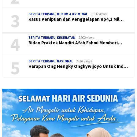
3
BERITA TERBARU
,
HUKUM & KRIMINAL
3,196 views
Kasus Penipuan dan Penggelapan Rp4,1 Mil…
4
BERITA TERBARU
,
KESEHATAN
2,902 views
Bidan Praktek Mandiri Afah Fahmi Memberi…
5
BERITA TERBARU
,
NASIONAL
2,668 views
Harapan Ong Hengky Ongkywijoyo Untuk Ind…