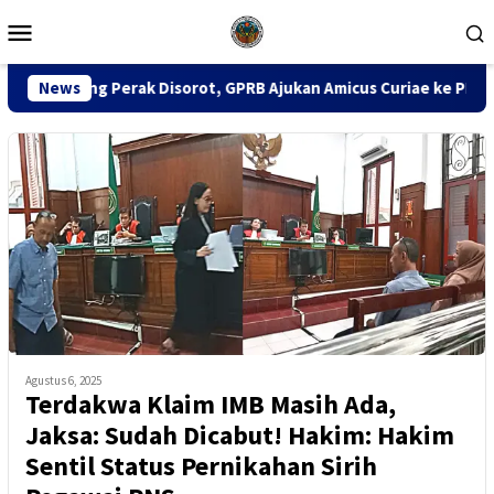
Loncat
Menu
ke
Mobile
konten
 Disorot, GPRB Ajukan Amicus Curiae ke PN Tipikor Surabaya
News
Agustus 6, 2025
Terdakwa Klaim IMB Masih Ada,
Jaksa: Sudah Dicabut! Hakim: Hakim
Sentil Status Pernikahan Sirih