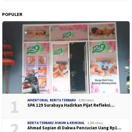
POPULER
1
ADVERTORIAL
,
BERITA TERBARU
4,992 views
SPA 129 Surabaya Hadirkan Pijat Refleksi…
2
BERITA TERBARU
,
HUKUM & KRIMINAL
4,206 views
Ahmad Sopian di Dakwa Pencucian Uang Rp1…