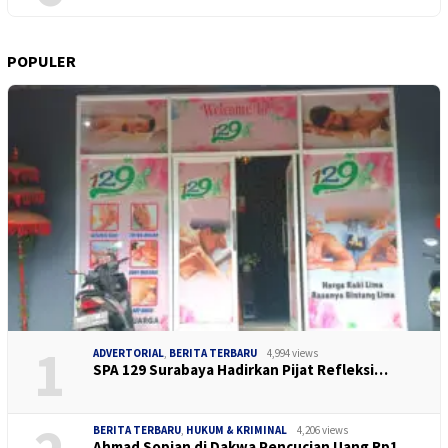
POPULER
1
ADVERTORIAL
,
BERITA TERBARU
4,994 views
SPA 129 Surabaya Hadirkan Pijat Refleksi…
BERITA TERBARU
,
HUKUM & KRIMINAL
4,206 views
Ahmad Sopian di Dakwa Pencucian Uang Rp1…