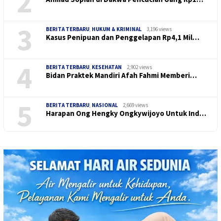
2
3
BERITA TERBARU
,
HUKUM & KRIMINAL
3,196 views
Kasus Penipuan dan Penggelapan Rp4,1 Mil…
4
BERITA TERBARU
,
KESEHATAN
2,902 views
Bidan Praktek Mandiri Afah Fahmi Memberi…
5
BERITA TERBARU
,
NASIONAL
2,669 views
Harapan Ong Hengky Ongkywijoyo Untuk Ind…