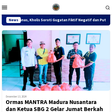
Loncat
Menu
ke
Mobile
konten
is Soroti Gugatan Fiktif Negatif dan Putusan PK 155
News
Si
Desember 13, 2024
Ormas MANTRA Madura Nusantara
dan Ketua SBG 2 Gelar Jumat Berkah