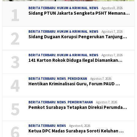
1
BERITA TERBARU
,
HUKUM & KRIMINAL
,
NEWS
Agustus 8, 2026
Sidang PTUN Jakarta Sengketa PSHT Memana…
2
BERITA TERBARU
,
HUKUM & KRIMINAL
,
NEWS
Agustus 7, 2026
Sidang Dugaan Korupsi Pengerukan Tanjung…
3
BERITA TERBARU
,
HUKUM & KRIMINAL
,
NEWS
Agustus 7, 2026
141 Karton Rokok Diduga Ilegal Diamankan…
4
BERITA TERBARU
,
NEWS
,
PENDIDIKAN
Agustus 7, 2026
Hentikan Kriminalisasi Guru, Forum PAUD …
5
BERITA TERBARU
,
NEWS
,
PEMERINTAHAN
Agustus 7, 2026
Pemkot Surabaya Tetapkan Direksi Perumda…
6
BERITA TERBARU
,
NEWS
Agustus 6, 2026
Ketua DPC Madas Surabaya Soroti Keluhan …