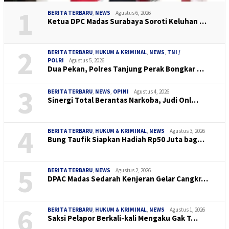
1
BERITA TERBARU
,
NEWS
Agustus 6, 2026
Ketua DPC Madas Surabaya Soroti Keluhan …
2
BERITA TERBARU
,
HUKUM & KRIMINAL
,
NEWS
,
TNI /
POLRI
Agustus 5, 2026
Dua Pekan, Polres Tanjung Perak Bongkar …
3
BERITA TERBARU
,
NEWS
,
OPINI
Agustus 4, 2026
Sinergi Total Berantas Narkoba, Judi Onl…
4
BERITA TERBARU
,
HUKUM & KRIMINAL
,
NEWS
Agustus 3, 2026
Bung Taufik Siapkan Hadiah Rp50 Juta bag…
5
BERITA TERBARU
,
NEWS
Agustus 2, 2026
DPAC Madas Sedarah Kenjeran Gelar Cangkr…
6
BERITA TERBARU
,
HUKUM & KRIMINAL
,
NEWS
Agustus 1, 2026
Saksi Pelapor Berkali-kali Mengaku Gak T…