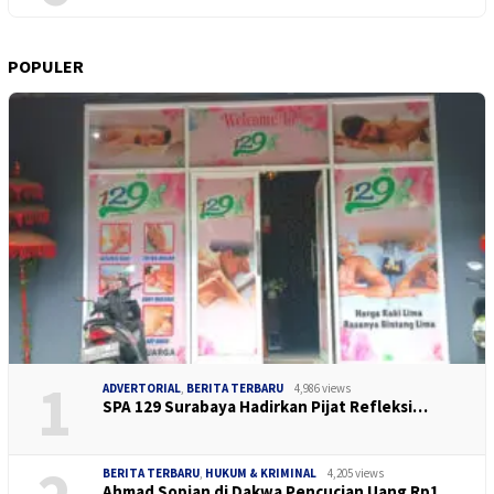
POPULER
1
ADVERTORIAL
,
BERITA TERBARU
4,986 views
SPA 129 Surabaya Hadirkan Pijat Refleksi…
BERITA TERBARU
,
HUKUM & KRIMINAL
4,205 views
Ahmad Sopian di Dakwa Pencucian Uang Rp1…