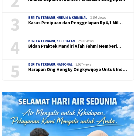
2
3
BERITA TERBARU
,
HUKUM & KRIMINAL
3,195 views
Kasus Penipuan dan Penggelapan Rp4,1 Mil…
4
BERITA TERBARU
,
KESEHATAN
2,901 views
Bidan Praktek Mandiri Afah Fahmi Memberi…
5
BERITA TERBARU
,
NASIONAL
2,667 views
Harapan Ong Hengky Ongkywijoyo Untuk Ind…