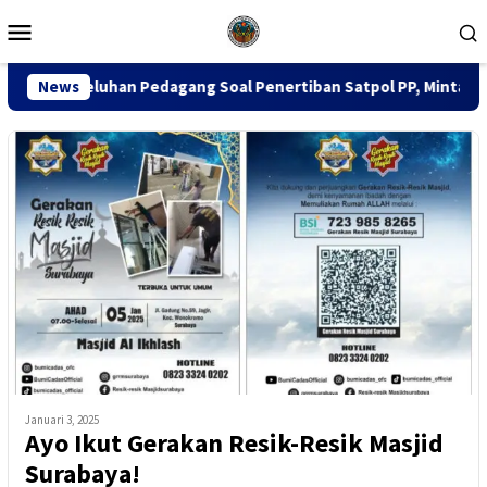
Loncat
Menu
ke
Mobile
konten
 Pedagang Soal Penertiban Satpol PP, Minta Pendekatan Humani
News
Januari 3, 2025
Ayo Ikut Gerakan Resik-Resik Masjid
Surabaya!