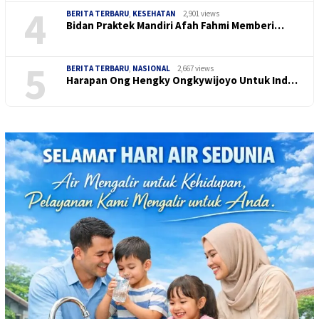
4
BERITA TERBARU
,
KESEHATAN
2,901 views
Bidan Praktek Mandiri Afah Fahmi Memberi…
5
BERITA TERBARU
,
NASIONAL
2,667 views
Harapan Ong Hengky Ongkywijoyo Untuk Ind…