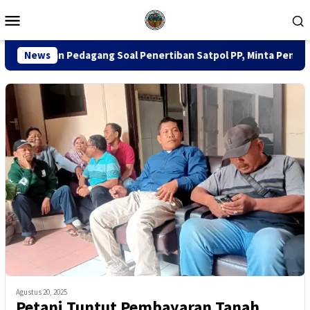
Loncat
Menu
ke
Mobile
konten
gang Soal Penertiban Satpol PP, Minta Pendekatan Humanis
News
Agustus 20, 2025
Petani Tuntut Pembayaran Tanah,