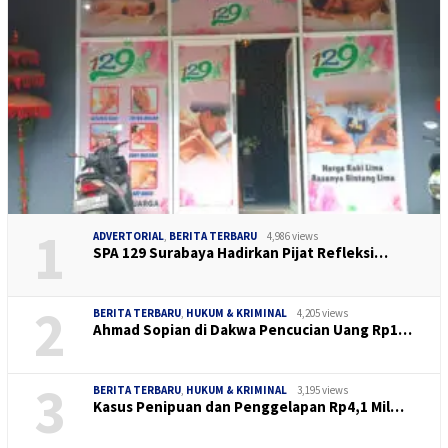
1
ADVERTORIAL
,
BERITA TERBARU
4,986 views
SPA 129 Surabaya Hadirkan Pijat Refleksi…
2
BERITA TERBARU
,
HUKUM & KRIMINAL
4,205 views
Ahmad Sopian di Dakwa Pencucian Uang Rp1…
3
BERITA TERBARU
,
HUKUM & KRIMINAL
3,195 views
Kasus Penipuan dan Penggelapan Rp4,1 Mil…