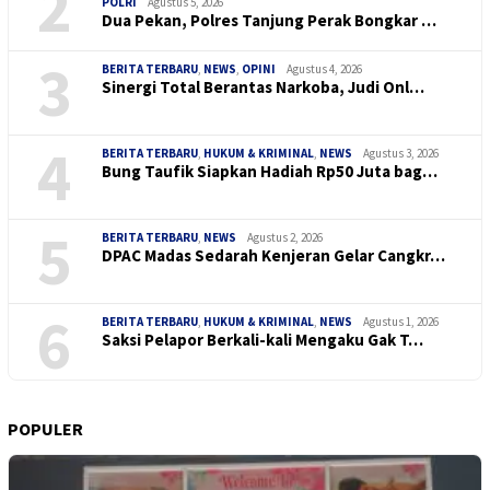
2
POLRI
Agustus 5, 2026
Dua Pekan, Polres Tanjung Perak Bongkar …
3
BERITA TERBARU
,
NEWS
,
OPINI
Agustus 4, 2026
Sinergi Total Berantas Narkoba, Judi Onl…
4
BERITA TERBARU
,
HUKUM & KRIMINAL
,
NEWS
Agustus 3, 2026
Bung Taufik Siapkan Hadiah Rp50 Juta bag…
5
BERITA TERBARU
,
NEWS
Agustus 2, 2026
DPAC Madas Sedarah Kenjeran Gelar Cangkr…
6
BERITA TERBARU
,
HUKUM & KRIMINAL
,
NEWS
Agustus 1, 2026
Saksi Pelapor Berkali-kali Mengaku Gak T…
POPULER