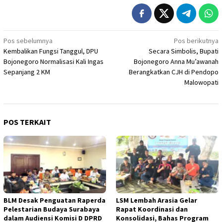
Navigasi
Pos sebelumnya
Pos berikutnya
Kembalikan Fungsi Tanggul, DPU
Secara Simbolis, Bupati
pos
Bojonegoro Normalisasi Kali Ingas
Bojonegoro Anna Mu’awanah
Sepanjang 2 KM
Berangkatkan CJH di Pendopo
Malowopati
POS TERKAIT
BLM Desak Penguatan Raperda
LSM Lembah Arasia Gelar
Pelestarian Budaya Surabaya
Rapat Koordinasi dan
dalam Audiensi Komisi D DPRD
Konsolidasi, Bahas Program