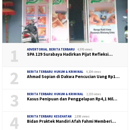
1
ADVERTORIAL
,
BERITA TERBARU
4,976 views
SPA 129 Surabaya Hadirkan Pijat Refleksi…
2
BERITA TERBARU
,
HUKUM & KRIMINAL
4,204 views
Ahmad Sopian di Dakwa Pencucian Uang Rp1…
3
BERITA TERBARU
,
HUKUM & KRIMINAL
3,193 views
Kasus Penipuan dan Penggelapan Rp4,1 Mil…
4
BERITA TERBARU
,
KESEHATAN
2,898 views
Bidan Praktek Mandiri Afah Fahmi Memberi…