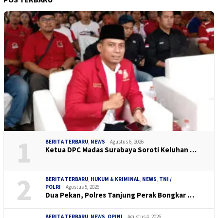
1
BERITA TERBARU
,
NEWS
Agustus 6, 2026
Ketua DPC Madas Surabaya Soroti Keluhan …
2
BERITA TERBARU
,
HUKUM & KRIMINAL
,
NEWS
,
TNI /
POLRI
Agustus 5, 2026
Dua Pekan, Polres Tanjung Perak Bongkar …
BERITA TERBARU
,
NEWS
,
OPINI
Agustus 4, 2026