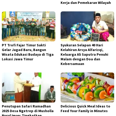
Kerja dan Pemekaran Wilayah
PT Trofi Fajar Timur Sakti
Syukuran Selapan 40 Hari
Gelar Jagad Baru, Bangun
Kelahiran Arsya Alfarizqi,
Wisata Edukasi Budaya di Tiga
Keluarga Ali Saputra Penuhi
Lokasi Jawa Timur
Malam dengan Doa dan
Kebersamaan
Penutupan Safari Ramadhan
Delicious Quick Meal Ideas to
2025 Desa Ngetrep di Musholla
Feed Your Family in Minutes
Nurul Iman: Tingkatkan