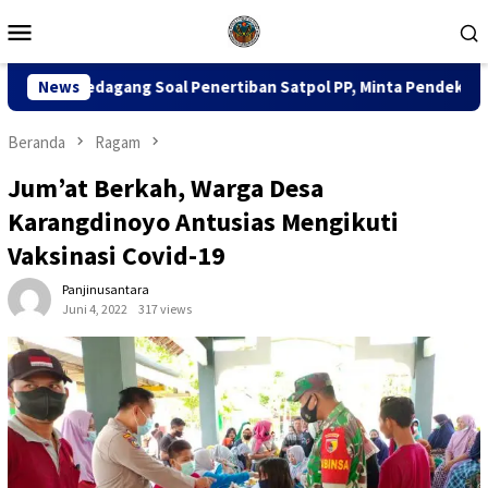
Loncat
Menu
ke
Mobile
konten
al Penertiban Satpol PP, Minta Pendekatan Humanis
News
Dua
Beranda
Ragam
Jum’at Berkah, Warga Desa
Karangdinoyo Antusias Mengikuti
Vaksinasi Covid-19
Panjinusantara
Juni 4, 2022
317 views