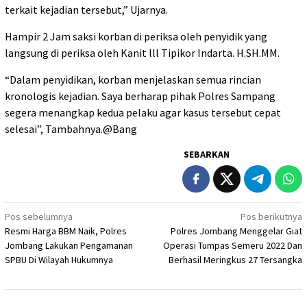
terkait kejadian tersebut,” Ujarnya.
Hampir 2 Jam saksi korban di periksa oleh penyidik yang
langsung di periksa oleh Kanit lll Tipikor Indarta. H.SH.MM.
“Dalam penyidikan, korban menjelaskan semua rincian
kronologis kejadian. Saya berharap pihak Polres Sampang
segera menangkap kedua pelaku agar kasus tersebut cepat
selesai”, Tambahnya.@Bang
SEBARKAN
Navigasi
Pos sebelumnya
Pos berikutnya
Resmi Harga BBM Naik, Polres
Polres Jombang Menggelar Giat
pos
Jombang Lakukan Pengamanan
Operasi Tumpas Semeru 2022 Dan
SPBU Di Wilayah Hukumnya
Berhasil Meringkus 27 Tersangka