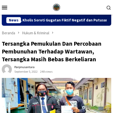
Loncat
Menu
ke
Mobile
konten
ti Gugatan Fiktif Negatif dan Putusan PK 155
News
Sidang D
Beranda
Hukum & Kriminal
Tersangka Pemukulan Dan Percobaan
Pembunuhan Terhadap Wartawan,
Tersangka Masih Bebas Berkeliaran
Panjinusantara
September 5, 2022
248 views