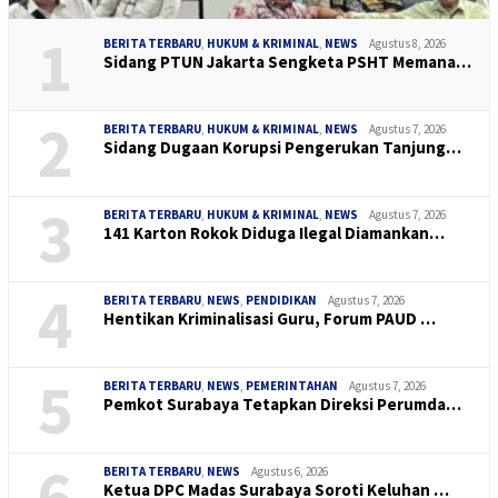
1
BERITA TERBARU
,
HUKUM & KRIMINAL
,
NEWS
Agustus 8, 2026
Sidang PTUN Jakarta Sengketa PSHT Memana…
2
BERITA TERBARU
,
HUKUM & KRIMINAL
,
NEWS
Agustus 7, 2026
Sidang Dugaan Korupsi Pengerukan Tanjung…
3
BERITA TERBARU
,
HUKUM & KRIMINAL
,
NEWS
Agustus 7, 2026
141 Karton Rokok Diduga Ilegal Diamankan…
4
BERITA TERBARU
,
NEWS
,
PENDIDIKAN
Agustus 7, 2026
Hentikan Kriminalisasi Guru, Forum PAUD …
5
BERITA TERBARU
,
NEWS
,
PEMERINTAHAN
Agustus 7, 2026
Pemkot Surabaya Tetapkan Direksi Perumda…
6
BERITA TERBARU
,
NEWS
Agustus 6, 2026
Ketua DPC Madas Surabaya Soroti Keluhan …