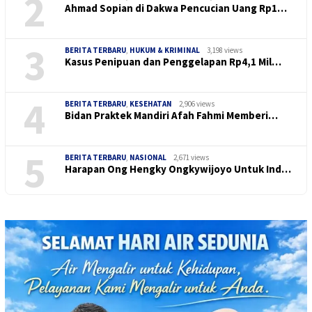
2
Ahmad Sopian di Dakwa Pencucian Uang Rp1…
3
BERITA TERBARU
,
HUKUM & KRIMINAL
3,198 views
Kasus Penipuan dan Penggelapan Rp4,1 Mil…
4
BERITA TERBARU
,
KESEHATAN
2,906 views
Bidan Praktek Mandiri Afah Fahmi Memberi…
5
BERITA TERBARU
,
NASIONAL
2,671 views
Harapan Ong Hengky Ongkywijoyo Untuk Ind…